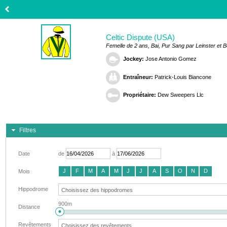
Celtic Dispute (USA)
Femelle de 2 ans, Bai, Pur Sang par Leinster et Be
Jockey:
Jose Antonio Gomez
Entraîneur:
Patrick-Louis Biancone
Propriétaire:
Dew Sweepers Llc
Filtres
Date
de
à
J
F
M
A
M
J
J
A
S
O
N
D
Mois
Hippodrome
900m
Distance
Revêtements