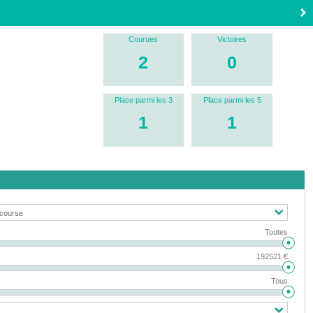
Courues
Victoires
2
0
Place parmi les 3
Place parmi les 5
1
1
Toutes
192521 €
Tous