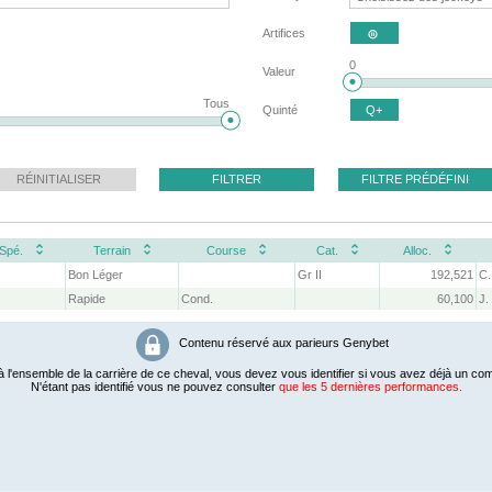
Artifices

0
Valeur
Tous
Quinté
Q+
RÉINITIALISER
FILTRER
FILTRE PRÉDÉFINI
Spé.
Terrain
Course
Cat.
Alloc.
Bon Léger
Gr II
192,521
C.
Rapide
Cond.
60,100
J
Contenu réservé aux parieurs Genybet
 l'ensemble de la carrière de ce cheval, vous devez vous identifier si vous avez déjà un com
N'étant pas identifié vous ne pouvez consulter
que les 5 dernières performances.