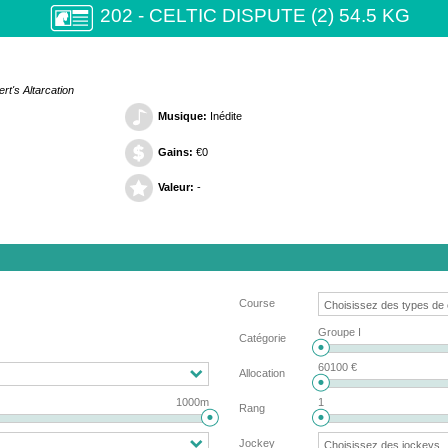
202 - CELTIC DISPUTE (2) 54.5 KG
rt's Altarcation
Musique:
Inédite
Gains:
€0
Valeur:
-
Course
Groupe I
Catégorie
60100 €
Allocation
1000m
1
Rang
Jockey