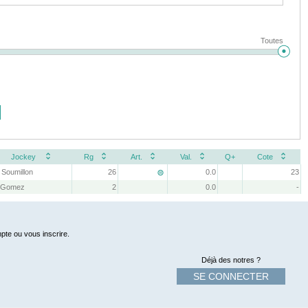
Toutes
Jockey
Rg
Art.
Val.
Q+
Cote
 Soumillon
26
0.0
23

. Gomez
2
0.0
-
pte ou vous inscrire.
Déjà des notres ?
SE CONNECTER