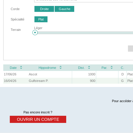
Corde
Droite
Gauche
Spécialité
Plat
Léger
Terrain
Date
Hippodrome
Dist.
Par.
C.
17/06/26
Ascot
1000
D
Plat
16/04/26
Gulfstream P.
900
G
Plat
Pour accéder à
Pas encore inscrit ?
OUVRIR UN COMPTE