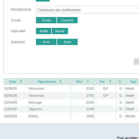
Revêtements
Corde
Droite
Gauche
Spécialité
Attelé
Monté
Autostart
Avec
Sans
Date
Hippodrome
Dist.
Par.
C.
Spé.
15/05/26
Vincennes
2100
GP
G
Attelé
06/05/26
Vincennes
2700
GP
G
Attelé
22/04/26
Wolvega
2100
G
Attelé
11/04/26
Jägersro
2140
G
Attelé
19/03/26
Reims
2550
D
Monté
Pour accéder à