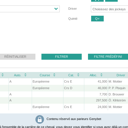
Driver
Quinté
Q+
RÉINITIALISER
FILTRER
FILTRE PRÉDÉFINI
Auto.
Course
Cat.
Alloc.
Driver
A
Européenne
Crs E
41,000
M. Mottier
Européenne
Crs D
46,000
P. P. Ploquin
A
7,700
D. Brouwer
A
297,500
Ö. Kihlström
Européenne
Crs E
24,000
M. Mottier
Contenu réservé aux parieurs Genybet
 l'ensemble de la carrière de ce cheval, vous devez vous identifier si vous avez déjà un com