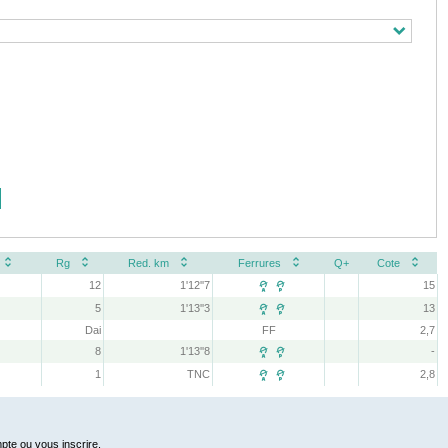
Rg
Red. km
Ferrures
Q+
Cote
12
1'12''7
15
 
5
1'13''3
13
 
Dai
FF
2,7
8
1'13''8
-
 
1
TNC
2,8
 
pte ou vous inscrire.