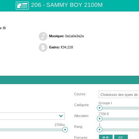
206 - SAMMY BOY 2100M
r Bi
Musique:
0a1a0a3a2a
Gains:
€34,218
Course
Groupe I
Catégorie
7700 €
Allocation
2700m
1
Rang
Ferrures
FF
