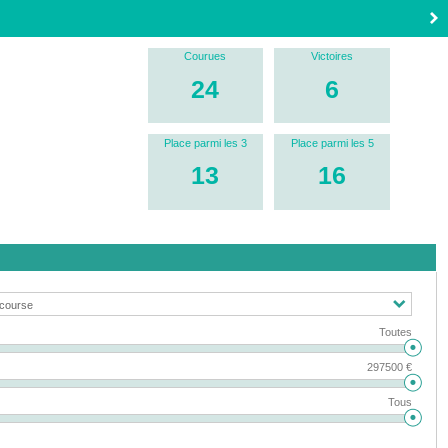
Courues
Victoires
24
6
Place parmi les 3
Place parmi les 5
13
16
Toutes
297500 €
Tous