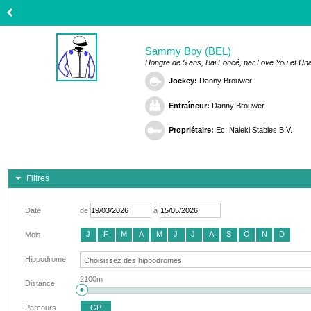
Sammy Boy (BEL)
Hongre de 5 ans, Bai Foncé, par Love You et Una
Jockey:
Danny Brouwer
Entraîneur:
Danny Brouwer
Propriétaire:
Ec. Naleki Stables B.V.
Filtres
Date
de
à
J
F
M
A
M
J
J
A
S
O
N
D
Mois
Hippodrome
2100m
Distance
Parcours
GP