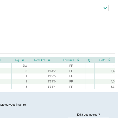
Rg
Red. km
Ferrures
Q+
Cote
Dai
FF
-
5
1'13''2
FF
4,6
1
1'15''5
FF
-
1
1'13''0
FF
4,3
3
1'14''4
FF
3,3
pte ou vous inscrire.
Déjà des notres ?