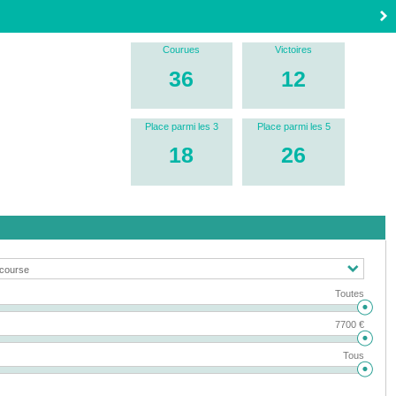
Courues
Victoires
36
12
Place parmi les 3
Place parmi les 5
18
26
Toutes
7700 €
Tous