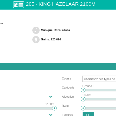
205 - KING HAZELAAR 2100M
ko
Musique:
3a2a0a1a1a
Gains:
€26,694
Course
Groupe I
Catégorie
1650 €
Allocation
2100m
1
Rang
FF
Ferrures