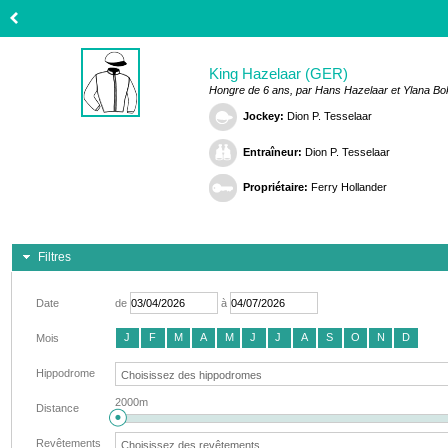
King Hazelaar (GER)
Hongre de 6 ans, par Hans Hazelaar et Ylana Bo
Jockey:
Dion P. Tesselaar
Entraîneur:
Dion P. Tesselaar
Propriétaire:
Ferry Hollander
Filtres
Date
de
à
J
F
M
A
M
J
J
A
S
O
N
D
Mois
Hippodrome
2000m
Distance
Revêtements