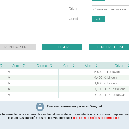
Driver
Quinté
Q+
RÉINITIALISER
FILTRER
FILTRE PRÉDÉFINI
Auto.
Course
Cat.
Alloc.
Driver
A
5,500
L. Leeuwen
A
4,400
K. Linden
A
1,650
K. Linden
A
7,700
D. P. Tesselaar
A
7,700
D. P. Tesselaar
Contenu réservé aux parieurs Genybet
 l'ensemble de la carrière de ce cheval, vous devez vous identifier si vous avez déjà un com
N'étant pas identifié vous ne pouvez consulter
que les 5 dernières performances.