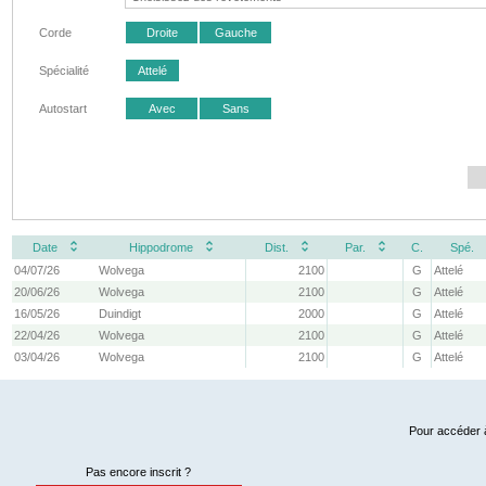
Corde
Droite
Gauche
Spécialité
Attelé
Autostart
Avec
Sans
Date
Hippodrome
Dist.
Par.
C.
Spé.
04/07/26
Wolvega
2100
G
Attelé
20/06/26
Wolvega
2100
G
Attelé
16/05/26
Duindigt
2000
G
Attelé
22/04/26
Wolvega
2100
G
Attelé
03/04/26
Wolvega
2100
G
Attelé
Pour accéder à
Pas encore inscrit ?