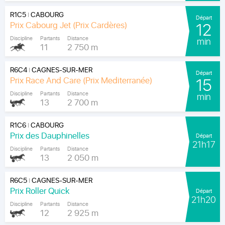
R1C5
CABOURG
|
Départ
Prix Cabourg Jet (Prix Cardères)
12
Discipline
Partants
Distance
min
11
2 750 m
R6C4
CAGNES-SUR-MER
|
Départ
Prix Race And Care (Prix Mediterranée)
15
Discipline
Partants
Distance
min
13
2 700 m
R1C6
CABOURG
|
Prix des Dauphinelles
Départ
21h17
Discipline
Partants
Distance
13
2 050 m
R6C5
CAGNES-SUR-MER
|
Prix Roller Quick
Départ
21h20
Discipline
Partants
Distance
12
2 925 m