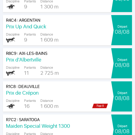
Discipline
Partants
Distance
9
1 300 m
R4C4
ARGENTAN
|
Prix Up And Quick
Départ
08/08
Discipline
Partants
Distance
9
1 609 m
R8C9
AIX-LES-BAINS
|
Prix d'Albertville
Départ
08/08
Discipline
Partants
Distance
11
2 725 m
R1C8
DEAUVILLE
|
Prix de Crépon
Départ
08/08
Discipline
Partants
Distance
16
1 600 m
R7C2
SARATOGA
|
Maiden Special Weight 1300
Départ
08/08
Discipline
Partants
Distance