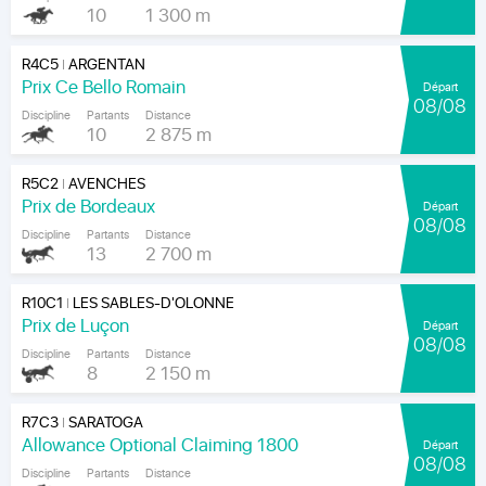
10
1 300 m
R4C5
ARGENTAN
|
Prix Ce Bello Romain
Départ
08/08
Discipline
Partants
Distance
10
2 875 m
R5C2
AVENCHES
|
Prix de Bordeaux
Départ
08/08
Discipline
Partants
Distance
13
2 700 m
R10C1
LES SABLES-D'OLONNE
|
Prix de Luçon
Départ
08/08
Discipline
Partants
Distance
8
2 150 m
R7C3
SARATOGA
|
Allowance Optional Claiming 1800
Départ
08/08
Discipline
Partants
Distance