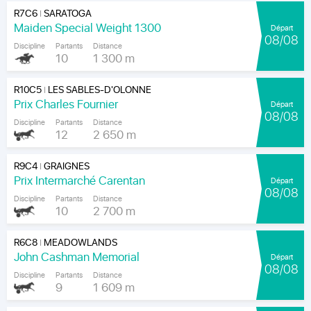
R7C6
SARATOGA
|
Maiden Special Weight 1300
Départ
08/08
Discipline
Partants
Distance
10
1 300 m
R10C5
LES SABLES-D'OLONNE
|
Prix Charles Fournier
Départ
08/08
Discipline
Partants
Distance
12
2 650 m
R9C4
GRAIGNES
|
Prix Intermarché Carentan
Départ
08/08
Discipline
Partants
Distance
10
2 700 m
R6C8
MEADOWLANDS
|
John Cashman Memorial
Départ
08/08
Discipline
Partants
Distance
9
1 609 m