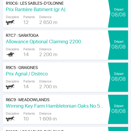
R10C6
LES SABLES-D'OLONNE
|
Prix Rantière Batiment (gr A)
Départ
08/08
Discipline
Partants
Distance
12
2 650 m
R7C7
SARATOGA
|
Allowance Optional Claiming 2200
Départ
08/08
Discipline
Partants
Distance
14
2 200 m
R9C5
GRAIGNES
|
Prix Agrial / Districo
Départ
08/08
Discipline
Partants
Distance
14
2 700 m
R6C9
MEADOWLANDS
|
Winning Key Farm Hambletonian Oaks No.56 - Final
Départ
08/08
Discipline
Partants
Distance
10
1 609 m