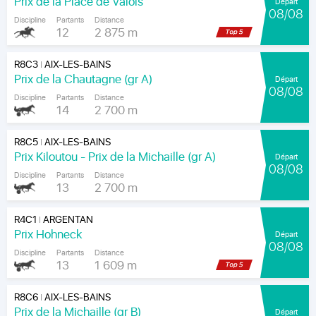
Prix de la Place de Valois
Départ
08/08
Discipline
Partants
Distance
12
2 875 m
R8C3
AIX-LES-BAINS
|
Prix de la Chautagne (gr A)
Départ
08/08
Discipline
Partants
Distance
14
2 700 m
R8C5
AIX-LES-BAINS
|
Prix Kiloutou - Prix de la Michaille (gr A)
Départ
08/08
Discipline
Partants
Distance
13
2 700 m
R4C1
ARGENTAN
|
Prix Hohneck
Départ
08/08
Discipline
Partants
Distance
13
1 609 m
R8C6
AIX-LES-BAINS
|
Prix de la Michaille (gr B)
Départ