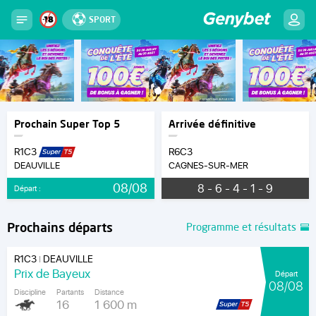
SPORT
Prochain Super Top 5
Arrivée définitive
R1C3
R6C3
DEAUVILLE
CAGNES-SUR-MER
08/08
8 - 6 - 4 - 1 - 9
Départ :
Prochains départs
Programme et résultats
R1C3
DEAUVILLE
|
Prix de Bayeux
Départ
08/08
Discipline
Partants
Distance
16
1 600 m