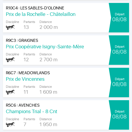
R10C4
LES SABLES-D'OLONNE
|
Prix de la Rochelle - Châtelaillon
Départ
08/08
Discipline
Partants
Distance
13
2 000 m
R9C3
GRAIGNES
|
Prix Coopérative Isigny-Sainte-Mère
Départ
08/08
Discipline
Partants
Distance
12
2 700 m
R6C7
MEADOWLANDS
|
Prix de Vincennes
Départ
08/08
Discipline
Partants
Distance
11
1 609 m
R5C6
AVENCHES
|
Champions Trial - 8 Cnt
Départ
08/08
Discipline
Partants
Distance
7
1 950 m