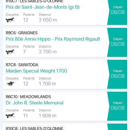
R10C7
LES SABLES-D'OLONNE
|
Prix de Saint-Jean-de-Monts (gr B)
Départ
08/08
Discipline
Partants
Distance
12
2 650 m
R9C6
GRAIGNES
|
Prix 80e Anniv Hippo - Prix Raymond Rigault
Départ
08/08
Discipline
Partants
Distance
7
2 700 m
R7C8
SARATOGA
|
Maiden Special Weight 1700
Départ
08/08
Discipline
Partants
Distance
12
1 700 m
R6C10
MEADOWLANDS
|
Dr. John R. Steele Memorial
Départ
08/08
Discipline
Partants
Distance
11
1 609 m
R10C8
LES SABLES-D'OLONNE
|