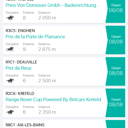
Preis Von Domovari Gmbh - Badeinrichtung Auf Mass
Départ
08/08
Discipline
Partants
Distance
8
2 050 m
R3C5
ENGHIEN
|
Prix de la Porte de Plaisance
Départ
08/08
Discipline
Partants
Distance
9
2 875 m
R1C1
DEAUVILLE
|
Prix de Reux
Départ
08/08
Discipline
Partants
Distance
6
2 500 m
R2C6
KREFELD
|
Range Rover Cup Powered By Britcars Krefeld
Départ
08/08
Discipline
Partants
Distance
6
2 350 m
R8C1
AIX-LES-BAINS
|