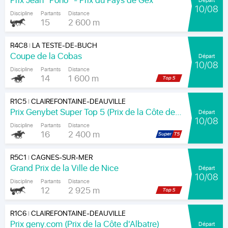
Prix Jean "Pono" - Prix du Pays de Gex
Départ
10/08
Discipline
Partants
Distance
15
2 600 m
R4C8
LA TESTE-DE-BUCH
|
Coupe de la Cobas
Départ
10/08
Discipline
Partants
Distance
14
1 600 m
R1C5
CLAIREFONTAINE-DEAUVILLE
|
Prix Genybet Super Top 5 (Prix de la Côte de Nacre)
Départ
10/08
Discipline
Partants
Distance
16
2 400 m
R5C1
CAGNES-SUR-MER
|
Grand Prix de la Ville de Nice
Départ
10/08
Discipline
Partants
Distance
12
2 925 m
R1C6
CLAIREFONTAINE-DEAUVILLE
|
Prix geny.com (Prix de la Côte d'Albatre)
Départ