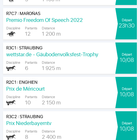
R7C7
MAROÑAS
|
Premio Freedom Of Speech 2022
Départ
23h30
Discipline
Partants
Distance
12
1 200 m
R3C1
STRAUBING
|
wettstar.de - Gäubodenvolksfest-Trophy
Départ
10/08
Discipline
Partants
Distance
6
1 925 m
R2C1
ENGHIEN
|
Prix de Méricourt
Départ
10/08
Discipline
Partants
Distance
10
2 150 m
R3C2
STRAUBING
|
Prix Niederbayerntv
Départ
10/08
Discipline
Partants
Distance
8
2 400 m