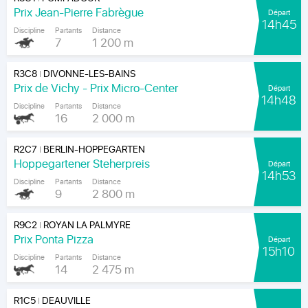
Prix Jean-Pierre Fabrègue
Départ
14h45
Discipline
Partants
Distance
7
1 200 m
R3C8
DIVONNE-LES-BAINS
|
Prix de Vichy - Prix Micro-Center
Départ
14h48
Discipline
Partants
Distance
16
2 000 m
R2C7
BERLIN-HOPPEGARTEN
|
Hoppegartener Steherpreis
Départ
14h53
Discipline
Partants
Distance
9
2 800 m
R9C2
ROYAN LA PALMYRE
|
Prix Ponta Pizza
Départ
15h10
Discipline
Partants
Distance
14
2 475 m
R1C5
DEAUVILLE
|