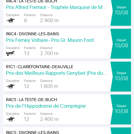
R4C4
LA TESTE-DE-BUCH
|
Prix Alfred Fremiot - Trophée Marquise de Moratalla
Départ
10/08
Discipline
Partants
Distance
8
2 400 m
R6C4
DIVONNE-LES-BAINS
|
Prix Ferney Voltaire- Prix Gr. Maurin Ford
Départ
10/08
Discipline
Partants
Distance
13
2 700 m
R1C1
CLAIREFONTAINE-DEAUVILLE
|
Prix des Meilleurs Rapports Genybet (Prix du Haut-Bois)
Départ
10/08
Discipline
Partants
Distance
12
1 800 m
R4C5
LA TESTE-DE-BUCH
|
Prix de l'Hippodrome de Compiègne
Départ
10/08
Discipline
Partants
Distance
12
2 400 m
R6C5
DIVONNE-LES-BAINS
|