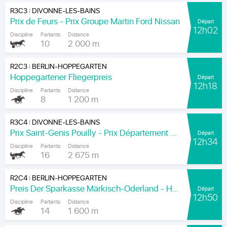
R3C3
DIVONNE-LES-BAINS
|
Prix de Feurs - Prix Groupe Martin Ford Nissan
Départ
12h02
Discipline
Partants
Distance
10
2 000 m
R2C3
BERLIN-HOPPEGARTEN
|
Hoppegartener Fliegerpreis
Départ
12h18
Discipline
Partants
Distance
8
1 200 m
R3C4
DIVONNE-LES-BAINS
|
Prix Saint-Genis Pouilly - Prix Département Ain
Départ
12h34
Discipline
Partants
Distance
16
2 675 m
R2C4
BERLIN-HOPPEGARTEN
|
Preis Der Sparkasse Märkisch-Oderland - Hkjc World Pool Trophy
Départ
12h50
Discipline
Partants
Distance
14
1 600 m