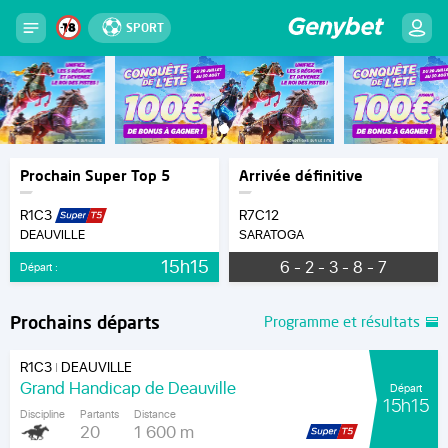
SPORT
Prochain Super Top 5
Arrivée définitive
R1C3
R7C12
DEAUVILLE
SARATOGA
15h15
6 - 2 - 3 - 8 - 7
Départ :
Prochains départs
Programme et résultats
R1C3
DEAUVILLE
|
Grand Handicap de Deauville
Départ
15h15
Discipline
Partants
Distance
20
1 600 m