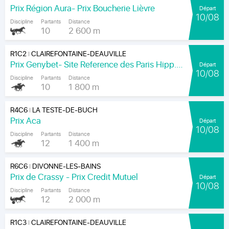
Prix Région Aura- Prix Boucherie Lièvre
Départ
10/08
Discipline
Partants
Distance
10
2 600 m
R1C2
CLAIREFONTAINE-DEAUVILLE
|
Prix Genybet- Site Reference des Paris Hipp.(px du Domaine du H. Bois)
Départ
10/08
Discipline
Partants
Distance
10
1 800 m
R4C6
LA TESTE-DE-BUCH
|
Prix Aca
Départ
10/08
Discipline
Partants
Distance
12
1 400 m
R6C6
DIVONNE-LES-BAINS
|
Prix de Crassy - Prix Credit Mutuel
Départ
10/08
Discipline
Partants
Distance
12
2 000 m
R1C3
CLAIREFONTAINE-DEAUVILLE
|