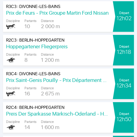
R3C3
DIVONNE-LES-BAINS
|
Prix de Feurs - Prix Groupe Martin Ford Nissan
Départ
12h02
Discipline
Partants
Distance
10
2 000 m
R2C3
BERLIN-HOPPEGARTEN
|
Hoppegartener Fliegerpreis
Départ
12h18
Discipline
Partants
Distance
8
1 200 m
R3C4
DIVONNE-LES-BAINS
|
Prix Saint-Genis Pouilly - Prix Département Ain
Départ
12h34
Discipline
Partants
Distance
16
2 675 m
R2C4
BERLIN-HOPPEGARTEN
|
Preis Der Sparkasse Märkisch-Oderland - Hkjc World Pool Trophy
Départ
12h50
Discipline
Partants
Distance
14
1 600 m