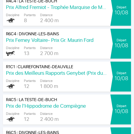
R4C4
LA TESTE-DE-BUCH
|
Prix Alfred Fremiot - Trophée Marquise de Moratalla
Départ
10/08
Discipline
Partants
Distance
8
2 400 m
R6C4
DIVONNE-LES-BAINS
|
Prix Ferney Voltaire- Prix Gr. Maurin Ford
Départ
10/08
Discipline
Partants
Distance
13
2 700 m
R1C1
CLAIREFONTAINE-DEAUVILLE
|
Prix des Meilleurs Rapports Genybet (Prix du Haut-Bois)
Départ
10/08
Discipline
Partants
Distance
12
1 800 m
R4C5
LA TESTE-DE-BUCH
|
Prix de l'Hippodrome de Compiègne
Départ
10/08
Discipline
Partants
Distance
12
2 400 m
R6C5
DIVONNE-LES-BAINS
|