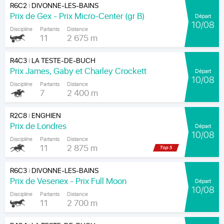
R6C2
DIVONNE-LES-BAINS
|
Prix de Gex - Prix Micro-Center (gr B)
Départ
10/08
Discipline
Partants
Distance
11
2 675 m
R4C3
LA TESTE-DE-BUCH
|
Prix James, Gaby et Charley Crockett
Départ
10/08
Discipline
Partants
Distance
7
2 400 m
R2C8
ENGHIEN
|
Prix de Londres
Départ
10/08
Discipline
Partants
Distance
11
2 875 m
R6C3
DIVONNE-LES-BAINS
|
Prix de Vesenex - Prix Full Moon
Départ
10/08
Discipline
Partants
Distance
11
2 700 m