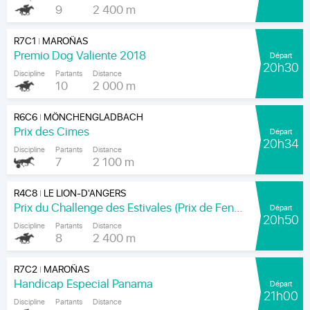
9
2 400 m
R7C1
MAROÑAS
|
Premio Dog Valiente 2018
Départ
20h30
Discipline
Partants
Distance
10
2 000 m
R6C6
MÖNCHENGLADBACH
|
Prix des Cimes
Départ
20h34
Discipline
Partants
Distance
7
2 100 m
R4C8
LE LION-D'ANGERS
|
Prix du Challenge des Estivales (Prix de Feneu)
Départ
20h50
Discipline
Partants
Distance
8
2 400 m
R7C2
MAROÑAS
|
Handicap Especial Panama
Départ
21h00
Discipline
Partants
Distance