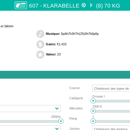


607 - KLARABELLE
(8) 70 KG
 et Sikkim
Musique:
5pAh7h3hTh(25)0h7h0p0p
Gains:
€1,410
Valeur:
23
Course
Groupe I
Catégorie
7000 €
Allocation
2900m
1
Rang
Jockey