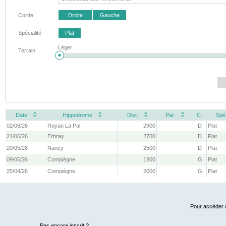
Corde
Droite
Gauche
Spécialité
Plat
Léger
Terrain
Date
Hippodrome
Dist.
Par.
C.
Spé
02/08/26
Royan La Pal.
2900
D
Plat
21/06/26
Erbray
2700
D
Plat
20/05/26
Nancy
2500
D
Plat
09/05/26
Compiègne
1800
G
Plat
25/04/26
Compiègne
2000
G
Plat
Pour accéder à
Pas encore inscrit ?