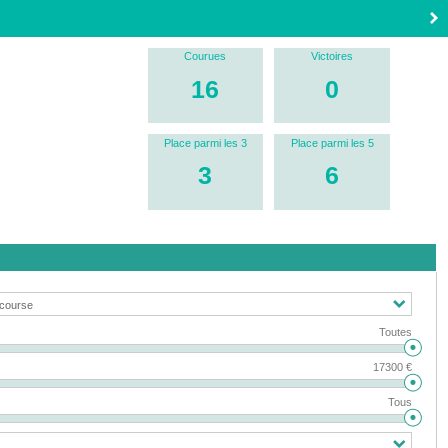
Courues
Victoires
16
0
Place parmi les 3
Place parmi les 5
3
6
Toutes
17300 €
Tous