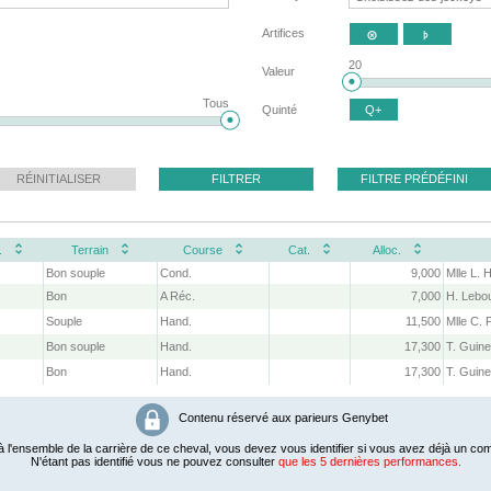
Artifices


20
Valeur
Tous
Quinté
Q+
RÉINITIALISER
FILTRER
FILTRE PRÉDÉFINI
.
Terrain
Course
Cat.
Alloc.
Bon souple
Cond.
9,000
Bon
A Réc.
7,000
H. Lebo
Souple
Hand.
11,500
Mlle C. 
Bon souple
Hand.
17,300
T. Guin
Bon
Hand.
17,300
T. Guin
Contenu réservé aux parieurs Genybet
 l'ensemble de la carrière de ce cheval, vous devez vous identifier si vous avez déjà un com
N'étant pas identifié vous ne pouvez consulter
que les 5 dernières performances.