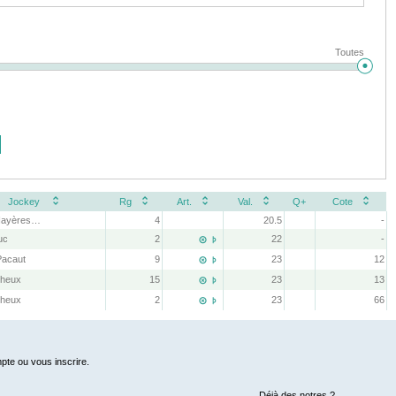
Toutes
Jockey
Rg
Art.
Val.
Q+
Cote
Mlle L. Hayères-Fouchard
4
20.5
-
uc
2
22
-


Pacaut
9
23
12


eheux
15
23
13


eheux
2
23
66


pte ou vous inscrire.
Déjà des notres ?