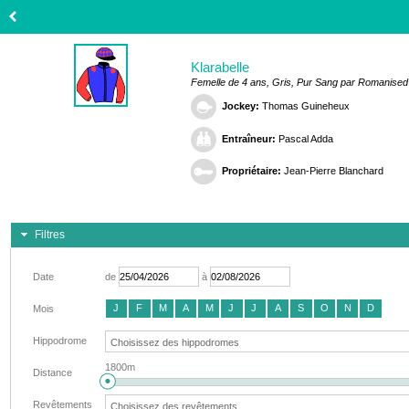
Klarabelle
Femelle de 4 ans, Gris, Pur Sang par Romanised
Jockey:
Thomas Guineheux
Entraîneur:
Pascal Adda
Propriétaire:
Jean-Pierre Blanchard
Filtres
Date
de
à
J
F
M
A
M
J
J
A
S
O
N
D
Mois
Hippodrome
1800m
Distance
Revêtements