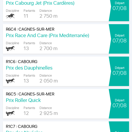
Prix Cabourg Jet (Prix Cardères)
Départ
07/08
Discipline
Partants
Distance
11
2 750 m
R6C4
CAGNES-SUR-MER
|
Prix Race And Care (Prix Mediterranée)
Départ
07/08
Discipline
Partants
Distance
13
2 700 m
R1C6
CABOURG
|
Prix des Dauphinelles
Départ
07/08
Discipline
Partants
Distance
13
2 050 m
R6C5
CAGNES-SUR-MER
|
Prix Roller Quick
Départ
07/08
Discipline
Partants
Distance
12
2 925 m
R1C7
CABOURG
|