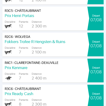
12
2 100 m
R3C5
CHÂTEAUBRIANT
|
Prix Henri Portais
Départ
07/08
Discipline
Partants
Distance
12
2 300 m
R2C6
WOLVEGA
|
Fokkers Trofee R Hengsten & Ruins
Départ
07/08
Discipline
Partants
Distance
7
2 100 m
R4C1
CLAIREFONTAINE-DEAUVILLE
|
Prix Kenmare
Départ
07/08
Discipline
Partants
Distance
7
2 400 m
R3C6
CHÂTEAUBRIANT
|
Prix Ready Cash
Départ
07/08
Discipline
Partants
Distance
8
2 300 m