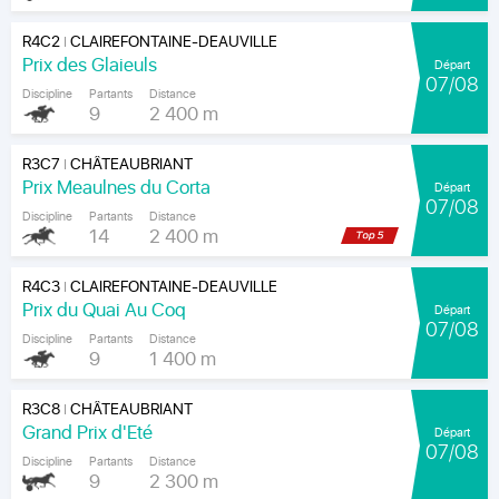
R4C2
CLAIREFONTAINE-DEAUVILLE
|
Prix des Glaieuls
Départ
07/08
Discipline
Partants
Distance
9
2 400 m
R3C7
CHÂTEAUBRIANT
|
Prix Meaulnes du Corta
Départ
07/08
Discipline
Partants
Distance
14
2 400 m
R4C3
CLAIREFONTAINE-DEAUVILLE
|
Prix du Quai Au Coq
Départ
07/08
Discipline
Partants
Distance
9
1 400 m
R3C8
CHÂTEAUBRIANT
|
Grand Prix d'Eté
Départ
07/08
Discipline
Partants
Distance
9
2 300 m