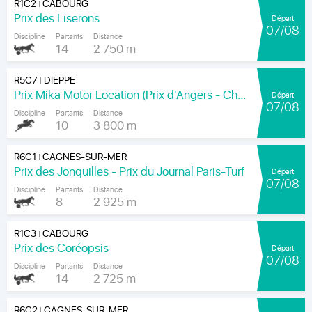
R1C2
CABOURG
|
Prix des Liserons
Départ
07/08
Discipline
Partants
Distance
14
2 750 m
R5C7
DIEPPE
|
Prix Mika Motor Location (Prix d'Angers - Chamionnat Paris-Turf des Apprentis-Jeunes-Jockeys)
Départ
07/08
Discipline
Partants
Distance
10
3 800 m
R6C1
CAGNES-SUR-MER
|
Prix des Jonquilles - Prix du Journal Paris-Turf
Départ
07/08
Discipline
Partants
Distance
8
2 925 m
R1C3
CABOURG
|
Prix des Coréopsis
Départ
07/08
Discipline
Partants
Distance
14
2 725 m
R6C2
CAGNES-SUR-MER
|