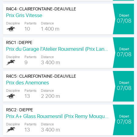
R4C4
CLAIREFONTAINE-DEAUVILLE
|
Prix Gris Vitesse
Départ
07/08
Discipline
Partants
Distance
10
1 400 m
R5C1
DIEPPE
|
Prix du Garage l'Atelier Rouxmesnil (Prix Lands End)
Départ
07/08
Discipline
Partants
Distance
9
3 400 m
R4C5
CLAIREFONTAINE-DEAUVILLE
|
Prix des Anemones
Départ
07/08
Discipline
Partants
Distance
13
2 200 m
R5C2
DIEPPE
|
Prix A+ Glass Rouxmesnil (Prix Remy Mouquet)
Départ
07/08
Discipline
Partants
Distance
13
3 400 m