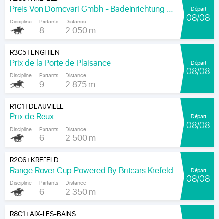
Preis Von Domovari Gmbh - Badeinrichtung Auf Mass
Départ
08/08
Discipline
Partants
Distance
8
2 050 m
R3C5
ENGHIEN
|
Prix de la Porte de Plaisance
Départ
08/08
Discipline
Partants
Distance
9
2 875 m
R1C1
DEAUVILLE
|
Prix de Reux
Départ
08/08
Discipline
Partants
Distance
6
2 500 m
R2C6
KREFELD
|
Range Rover Cup Powered By Britcars Krefeld
Départ
08/08
Discipline
Partants
Distance
6
2 350 m
R8C1
AIX-LES-BAINS
|