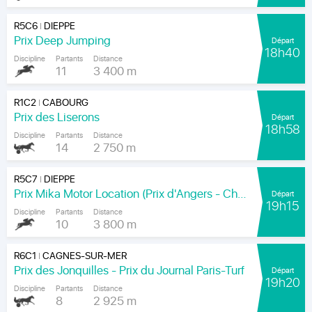
R5C6
DIEPPE
|
Prix Deep Jumping
Départ
18h40
Discipline
Partants
Distance
11
3 400 m
R1C2
CABOURG
|
Prix des Liserons
Départ
18h58
Discipline
Partants
Distance
14
2 750 m
R5C7
DIEPPE
|
Prix Mika Motor Location (Prix d'Angers - Chamionnat Paris-Turf des Apprentis-Jeunes-Jockeys)
Départ
19h15
Discipline
Partants
Distance
10
3 800 m
R6C1
CAGNES-SUR-MER
|
Prix des Jonquilles - Prix du Journal Paris-Turf
Départ
19h20
Discipline
Partants
Distance
8
2 925 m