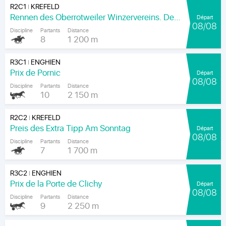
R2C1
KREFELD
|
Rennen des Oberrotweiler Winzervereins. Der Klassiker Am Kaiser.
Départ
08/08
Discipline
Partants
Distance
8
1 200 m
R3C1
ENGHIEN
|
Prix de Pornic
Départ
08/08
Discipline
Partants
Distance
10
2 150 m
R2C2
KREFELD
|
Preis des Extra Tipp Am Sonntag
Départ
08/08
Discipline
Partants
Distance
7
1 700 m
R3C2
ENGHIEN
|
Prix de la Porte de Clichy
Départ
08/08
Discipline
Partants
Distance
9
2 250 m