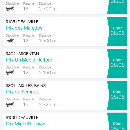
08/08
Discipline
Partants
Distance
13
2 700 m
R1C5
DEAUVILLE
|
Prix des Marettes
Départ
08/08
Discipline
Partants
Distance
12
1 500 m
R4C2
ARGENTAN
|
Prix Un Mec d'Héripré
Départ
08/08
Discipline
Partants
Distance
12
2 150 m
R8C7
AIX-LES-BAINS
|
Prix du Semnoz
Départ
08/08
Discipline
Partants
Distance
15
2 725 m
R1C6
DEAUVILLE
|
Prix Michel Houyvet
Départ
08/08