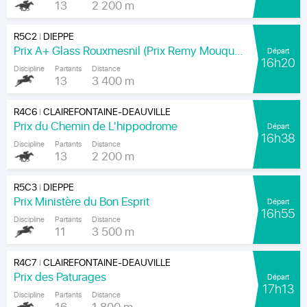
13
2 200 m
R5C2
DIEPPE
|
Prix A+ Glass Rouxmesnil (Prix Remy Mouquet)
Départ
16h20
Discipline
Partants
Distance
13
3 400 m
R4C6
CLAIREFONTAINE-DEAUVILLE
|
Prix du Chemin de L'hippodrome
Départ
16h38
Discipline
Partants
Distance
13
2 200 m
R5C3
DIEPPE
|
Prix Ministère du Bon Esprit
Départ
16h55
Discipline
Partants
Distance
11
3 500 m
R4C7
CLAIREFONTAINE-DEAUVILLE
|
Prix des Paturages
Départ
17h13
Discipline
Partants
Distance