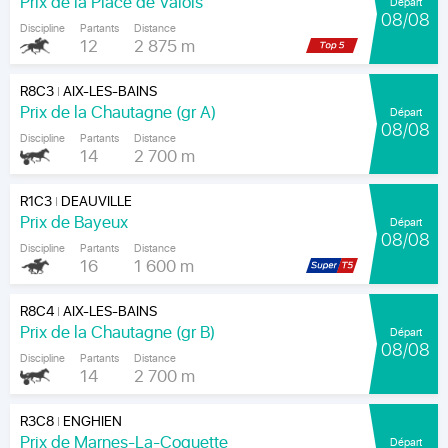
Prix de la Place de Valois
Départ
08/08
Discipline
Partants
Distance
12
2 875 m
R8C3
AIX-LES-BAINS
|
Prix de la Chautagne (gr A)
Départ
08/08
Discipline
Partants
Distance
14
2 700 m
R1C3
DEAUVILLE
|
Prix de Bayeux
Départ
08/08
Discipline
Partants
Distance
16
1 600 m
R8C4
AIX-LES-BAINS
|
Prix de la Chautagne (gr B)
Départ
08/08
Discipline
Partants
Distance
14
2 700 m
R3C8
ENGHIEN
|
Prix de Marnes-La-Coquette
Départ