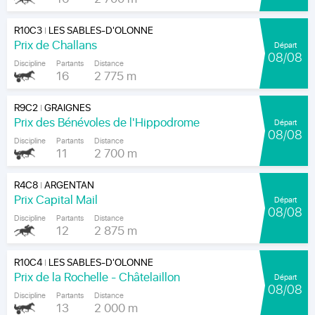
R10C3
LES SABLES-D'OLONNE
|
Prix de Challans
Départ
08/08
Discipline
Partants
Distance
16
2 775 m
R9C2
GRAIGNES
|
Prix des Bénévoles de l'Hippodrome
Départ
08/08
Discipline
Partants
Distance
11
2 700 m
R4C8
ARGENTAN
|
Prix Capital Mail
Départ
08/08
Discipline
Partants
Distance
12
2 875 m
R10C4
LES SABLES-D'OLONNE
|
Prix de la Rochelle - Châtelaillon
Départ
08/08
Discipline
Partants
Distance
13
2 000 m