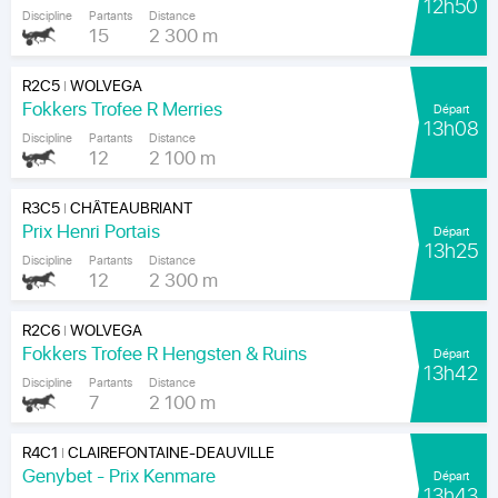
12h50
Discipline
Partants
Distance
15
2 300 m
R2C5
WOLVEGA
|
Fokkers Trofee R Merries
Départ
13h08
Discipline
Partants
Distance
12
2 100 m
R3C5
CHÂTEAUBRIANT
|
Prix Henri Portais
Départ
13h25
Discipline
Partants
Distance
12
2 300 m
R2C6
WOLVEGA
|
Fokkers Trofee R Hengsten & Ruins
Départ
13h42
Discipline
Partants
Distance
7
2 100 m
R4C1
CLAIREFONTAINE-DEAUVILLE
|
Genybet - Prix Kenmare
Départ
13h43