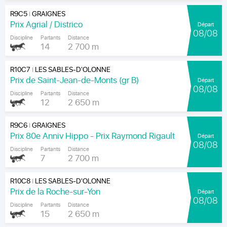
R9C5
GRAIGNES
|
Prix Agrial / Districo
Départ
08/08
Discipline
Partants
Distance
14
2 700 m
R10C7
LES SABLES-D'OLONNE
|
Prix de Saint-Jean-de-Monts (gr B)
Départ
08/08
Discipline
Partants
Distance
12
2 650 m
R9C6
GRAIGNES
|
Prix 80e Anniv Hippo - Prix Raymond Rigault
Départ
08/08
Discipline
Partants
Distance
7
2 700 m
R10C8
LES SABLES-D'OLONNE
|
Prix de la Roche-sur-Yon
Départ
08/08
Discipline
Partants
Distance
15
2 650 m