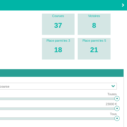
Courues
Victoires
37
8
Place parmi les 3
Place parmi les 5
18
21
Toutes
23000 €
Tous