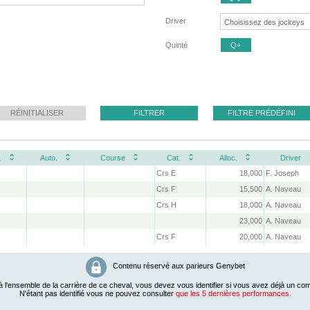
Driver
Quinté
Q+
RÉINITIALISER
FILTRER
FILTRE PRÉDÉFINI
.
Auto.
Course
Cat.
Alloc.
Driver
Crs E
18,000
F. Joseph
Crs F
15,500
A. Naveau
Crs H
18,000
A. Naveau
23,000
A. Naveau
Crs F
20,000
A. Naveau
Contenu réservé aux parieurs Genybet
 l'ensemble de la carrière de ce cheval, vous devez vous identifier si vous avez déjà un com
N'étant pas identifié vous ne pouvez consulter
que les 5 dernières performances.