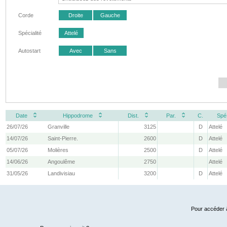
Corde
Droite
Gauche
Spécialité
Attelé
Autostart
Avec
Sans
Date
Hippodrome
Dist.
Par.
C.
Spé
26/07/26
Granville
3125
D
Attelé
14/07/26
Saint-Pierre.
2600
D
Attelé
05/07/26
Molières
2500
D
Attelé
14/06/26
Angoulême
2750
Attelé
31/05/26
Landivisiau
3200
D
Attelé
Pour accéder à