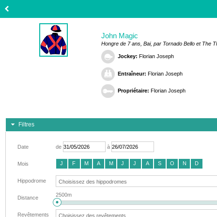
John Magic
Hongre de 7 ans, Bai, par Tornado Bello et The
Jockey:
Florian Joseph
Entraîneur:
Florian Joseph
Propriétaire:
Florian Joseph
Filtres
Date
de
à
J
F
M
A
M
J
J
A
S
O
N
D
Mois
Hippodrome
2500m
Distance
Revêtements