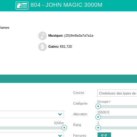
804 - JOHN MAGIC 3000M
 Thames
Musique:
(25)9m8a3a7a7a1a
Gains:
€81,720
Course
Groupe I
Catégorie
15500 €
Allocation
3200m
1
Rang
Ferrures
