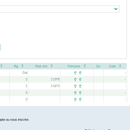
Rg
Red. km
Ferrures
Q+
Cote
Dai
-
 
2
1'19''8
-
 
1
1'16''3
-
 
3
-
 
3
-
 
pte ou vous inscrire.