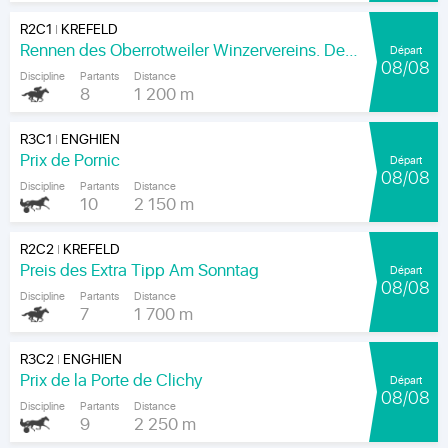
R2C1
KREFELD
|
Rennen des Oberrotweiler Winzervereins. Der Klassiker Am Kaiser.
Départ
08/08
Discipline
Partants
Distance
8
1 200 m
R3C1
ENGHIEN
|
Prix de Pornic
Départ
08/08
Discipline
Partants
Distance
10
2 150 m
R2C2
KREFELD
|
Preis des Extra Tipp Am Sonntag
Départ
08/08
Discipline
Partants
Distance
7
1 700 m
R3C2
ENGHIEN
|
Prix de la Porte de Clichy
Départ
08/08
Discipline
Partants
Distance
9
2 250 m