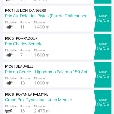
R4C1
LE LION-D'ANGERS
|
Prix Au-Delà des Pistes (Prix de Châteauneuf-sur-Sarthe)
Départ
09/08
Discipline
Partants
Distance
11
1 400 m
R9C5
POMPADOUR
|
Prix Charles Semblat
Départ
09/08
Discipline
Partants
Distance
7
1 600 m
R1C6
DEAUVILLE
|
Prix du Cercle - Hipodromo Palermo 150 Aniversario
Départ
09/08
Discipline
Partants
Distance
13
1 000 m
R8C6
ROYAN LA PALMYRE
|
Grand Prix Dynavena - Jean Mercier
Départ
09/08
Discipline
Partants
Distance
16
2 475 m