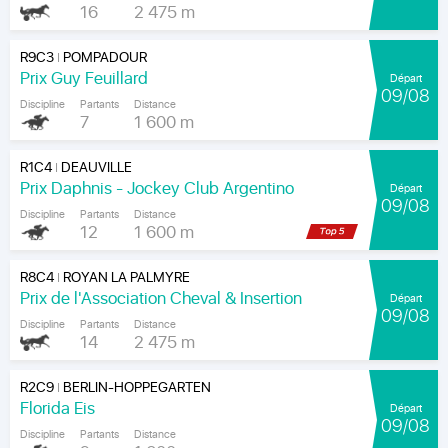
16
2 475 m
R9C3
POMPADOUR
|
Prix Guy Feuillard
Départ
09/08
Discipline
Partants
Distance
7
1 600 m
R1C4
DEAUVILLE
|
Prix Daphnis - Jockey Club Argentino
Départ
09/08
Discipline
Partants
Distance
12
1 600 m
R8C4
ROYAN LA PALMYRE
|
Prix de l'Association Cheval & Insertion
Départ
09/08
Discipline
Partants
Distance
14
2 475 m
R2C9
BERLIN-HOPPEGARTEN
|
Florida Eis
Départ
09/08
Discipline
Partants
Distance