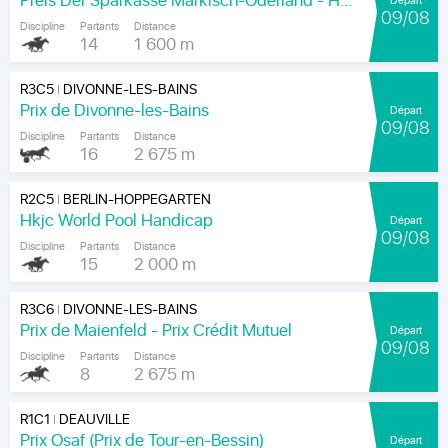
Preis Der Sparkasse Märkisch-Oderland - Hkjc World Pool Trophy
Départ
09/08
Discipline
Partants
Distance
14
1 600 m
R3C5
DIVONNE-LES-BAINS
|
Prix de Divonne-les-Bains
Départ
09/08
Discipline
Partants
Distance
16
2 675 m
R2C5
BERLIN-HOPPEGARTEN
|
Hkjc World Pool Handicap
Départ
09/08
Discipline
Partants
Distance
15
2 000 m
R3C6
DIVONNE-LES-BAINS
|
Prix de Maienfeld - Prix Crédit Mutuel
Départ
09/08
Discipline
Partants
Distance
8
2 675 m
R1C1
DEAUVILLE
|
Prix Osaf (Prix de Tour-en-Bessin)
Départ