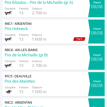
Prix Kiloutou - Prix de la Michaille (gr A)
Départ
08/08
Discipline
Partants
Distance
13
2 700 m
R4C1
ARGENTAN
|
Prix Hohneck
Départ
08/08
Discipline
Partants
Distance
13
1 609 m
R8C6
AIX-LES-BAINS
|
Prix de la Michaille (gr B)
Départ
08/08
Discipline
Partants
Distance
13
2 700 m
R1C5
DEAUVILLE
|
Prix des Marettes
Départ
08/08
Discipline
Partants
Distance
12
1 500 m
R4C2
ARGENTAN
|