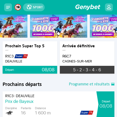
SPORT
Prochain Super Top 5
Arrivée définitive
R1C3
R6C7
DEAUVILLE
CAGNES-SUR-MER
08/08
5 - 2 - 3 - 4 - 6
Départ :
Prochains départs
Programme et résultats
R1C3
DEAUVILLE
|
Prix de Bayeux
Départ
08/08
Discipline
Partants
Distance
16
1 600 m