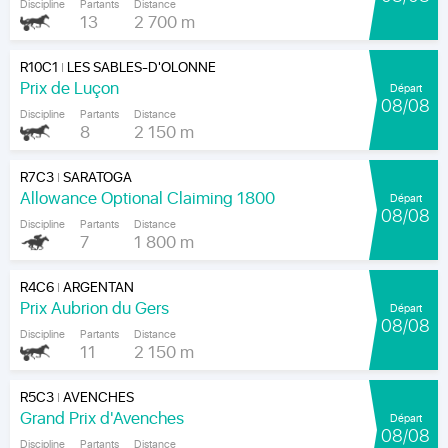
Discipline
Partants
Distance
13
2 700 m
R10C1
LES SABLES-D'OLONNE
|
Prix de Luçon
Départ
08/08
Discipline
Partants
Distance
8
2 150 m
R7C3
SARATOGA
|
Allowance Optional Claiming 1800
Départ
08/08
Discipline
Partants
Distance
7
1 800 m
R4C6
ARGENTAN
|
Prix Aubrion du Gers
Départ
08/08
Discipline
Partants
Distance
11
2 150 m
R5C3
AVENCHES
|
Grand Prix d'Avenches
Départ
08/08
Discipline
Partants
Distance