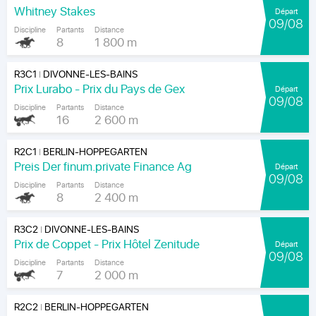
Whitney Stakes
Départ
09/08
Discipline
Partants
Distance
8
1 800 m
R3C1
DIVONNE-LES-BAINS
|
Prix Lurabo - Prix du Pays de Gex
Départ
09/08
Discipline
Partants
Distance
16
2 600 m
R2C1
BERLIN-HOPPEGARTEN
|
Preis Der finum.private Finance Ag
Départ
09/08
Discipline
Partants
Distance
8
2 400 m
R3C2
DIVONNE-LES-BAINS
|
Prix de Coppet - Prix Hôtel Zenitude
Départ
09/08
Discipline
Partants
Distance
7
2 000 m
R2C2
BERLIN-HOPPEGARTEN
|