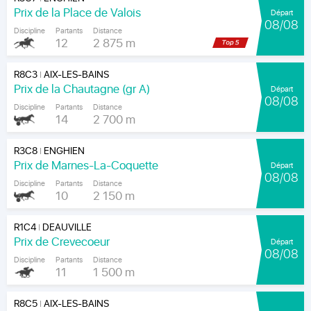
Prix de la Place de Valois
Départ
08/08
Discipline
Partants
Distance
12
2 875 m
R8C3
AIX-LES-BAINS
|
Prix de la Chautagne (gr A)
Départ
08/08
Discipline
Partants
Distance
14
2 700 m
R3C8
ENGHIEN
|
Prix de Marnes-La-Coquette
Départ
08/08
Discipline
Partants
Distance
10
2 150 m
R1C4
DEAUVILLE
|
Prix de Crevecoeur
Départ
08/08
Discipline
Partants
Distance
11
1 500 m
R8C5
AIX-LES-BAINS
|