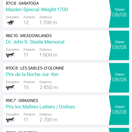
R7C8
SARATOGA
|
Maiden Special Weight 1700
Départ
08/08
Discipline
Partants
Distance
12
1 700 m
R6C10
MEADOWLANDS
|
Dr. John R. Steele Memorial
Départ
08/08
Discipline
Partants
Distance
11
1 609 m
R10C8
LES SABLES-D'OLONNE
|
Prix de la Roche-sur-Yon
Départ
08/08
Discipline
Partants
Distance
15
2 650 m
R9C7
GRAIGNES
|
Prix les Maîtres Laitiers / Disfrais
Départ
08/08
Discipline
Partants
Distance
11
2 700 m