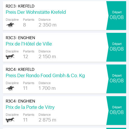
R2C3
KREFELD
|
Preis Der Wohnstätte Krefeld
Départ
08/08
Discipline
Partants
Distance
8
2 350 m
R3C3
ENGHIEN
|
Prix de l'Hôtel de Ville
Départ
08/08
Discipline
Partants
Distance
12
2 150 m
R2C4
KREFELD
|
Preis Der Rondo Food Gmbh & Co. Kg
Départ
08/08
Discipline
Partants
Distance
11
1 700 m
R3C4
ENGHIEN
|
Prix de la Porte de Vitry
Départ
08/08
Discipline
Partants
Distance
11
2 875 m