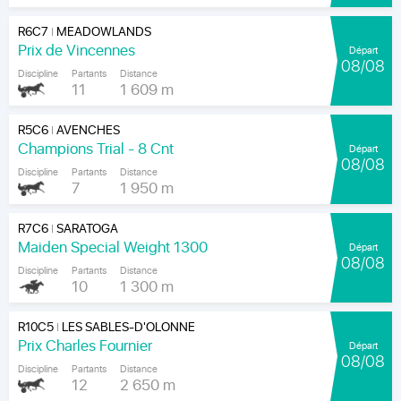
R6C7
MEADOWLANDS
|
Prix de Vincennes
Départ
08/08
Discipline
Partants
Distance
11
1 609 m
R5C6
AVENCHES
|
Champions Trial - 8 Cnt
Départ
08/08
Discipline
Partants
Distance
7
1 950 m
R7C6
SARATOGA
|
Maiden Special Weight 1300
Départ
08/08
Discipline
Partants
Distance
10
1 300 m
R10C5
LES SABLES-D'OLONNE
|
Prix Charles Fournier
Départ
08/08
Discipline
Partants
Distance
12
2 650 m