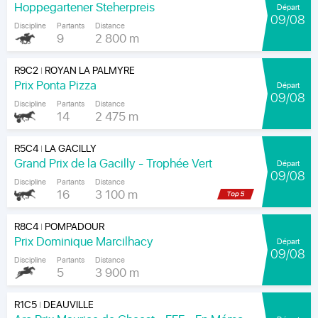
Hoppegartener Steherpreis
Départ
09/08
Discipline
Partants
Distance
9
2 800 m
R9C2
ROYAN LA PALMYRE
|
Prix Ponta Pizza
Départ
09/08
Discipline
Partants
Distance
14
2 475 m
R5C4
LA GACILLY
|
Grand Prix de la Gacilly - Trophée Vert
Départ
09/08
Discipline
Partants
Distance
16
3 100 m
R8C4
POMPADOUR
|
Prix Dominique Marcilhacy
Départ
09/08
Discipline
Partants
Distance
5
3 900 m
R1C5
DEAUVILLE
|