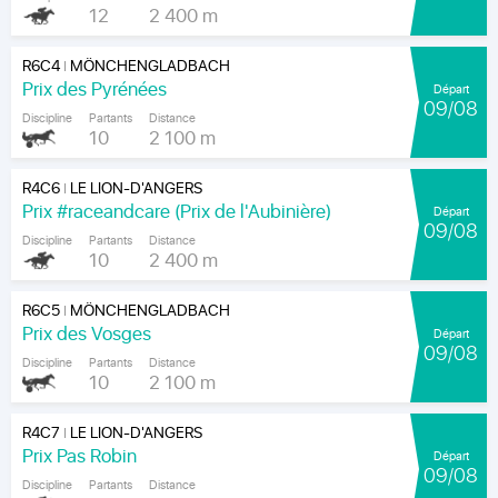
12
2 400 m
R6C4
MÖNCHENGLADBACH
|
Prix des Pyrénées
Départ
09/08
Discipline
Partants
Distance
10
2 100 m
R4C6
LE LION-D'ANGERS
|
Prix #raceandcare (Prix de l'Aubinière)
Départ
09/08
Discipline
Partants
Distance
10
2 400 m
R6C5
MÖNCHENGLADBACH
|
Prix des Vosges
Départ
09/08
Discipline
Partants
Distance
10
2 100 m
R4C7
LE LION-D'ANGERS
|
Prix Pas Robin
Départ
09/08
Discipline
Partants
Distance