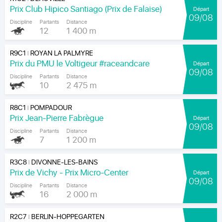
Prix Club Hipico Santiago (Prix de Falaise)
Départ
09/08
Discipline
Partants
Distance
12
1 400 m
R9C1
ROYAN LA PALMYRE
|
Prix du PMU le Voltigeur #raceandcare
Départ
09/08
Discipline
Partants
Distance
10
2 475 m
R8C1
POMPADOUR
|
Prix Jean-Pierre Fabrègue
Départ
09/08
Discipline
Partants
Distance
7
1 200 m
R3C8
DIVONNE-LES-BAINS
|
Prix de Vichy - Prix Micro-Center
Départ
09/08
Discipline
Partants
Distance
16
2 000 m
R2C7
BERLIN-HOPPEGARTEN
|