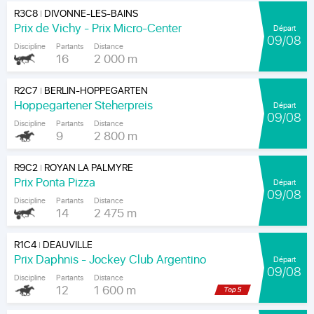
R3C8
DIVONNE-LES-BAINS
|
Prix de Vichy - Prix Micro-Center
Départ
09/08
Discipline
Partants
Distance
16
2 000 m
R2C7
BERLIN-HOPPEGARTEN
|
Hoppegartener Steherpreis
Départ
09/08
Discipline
Partants
Distance
9
2 800 m
R9C2
ROYAN LA PALMYRE
|
Prix Ponta Pizza
Départ
09/08
Discipline
Partants
Distance
14
2 475 m
R1C4
DEAUVILLE
|
Prix Daphnis - Jockey Club Argentino
Départ
09/08
Discipline
Partants
Distance
12
1 600 m