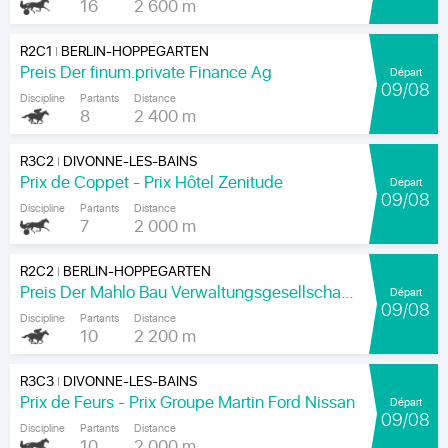
16
2 600 m
R2C1
BERLIN-HOPPEGARTEN
|
Preis Der finum.private Finance Ag
Départ
09/08
Discipline
Partants
Distance
8
2 400 m
R3C2
DIVONNE-LES-BAINS
|
Prix de Coppet - Prix Hôtel Zenitude
Départ
09/08
Discipline
Partants
Distance
7
2 000 m
R2C2
BERLIN-HOPPEGARTEN
|
Preis Der Mahlo Bau Verwaltungsgesellschaft Mbh
Départ
09/08
Discipline
Partants
Distance
10
2 200 m
R3C3
DIVONNE-LES-BAINS
|
Prix de Feurs - Prix Groupe Martin Ford Nissan
Départ
09/08
Discipline
Partants
Distance
10
2 000 m