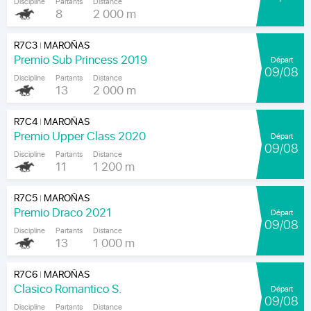
Discipline
Partants
Distance
8
2 000 m
R7C3
MAROÑAS
|
Premio Sub Princess 2019
Départ
09/08
Discipline
Partants
Distance
13
2 000 m
R7C4
MAROÑAS
|
Premio Upper Class 2020
Départ
09/08
Discipline
Partants
Distance
11
1 200 m
R7C5
MAROÑAS
|
Premio Draco 2021
Départ
09/08
Discipline
Partants
Distance
13
1 000 m
R7C6
MAROÑAS
|
Clasico Romantico S.
Départ
09/08
Discipline
Partants
Distance