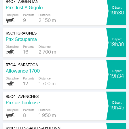
R4C7
ARGENTAN
|
Prix Just A Gigolo
Départ
19h30
Discipline
Partants
Distance
9
2 150 m
R9C1
GRAIGNES
|
Prix Groupama
Départ
19h30
Discipline
Partants
Distance
16
2 700 m
R7C4
SARATOGA
|
Allowance 1700
Départ
19h34
Discipline
Partants
Distance
12
1 700 m
R5C4
AVENCHES
|
Prix de Toulouse
Départ
19h45
Discipline
Partants
Distance
8
1 950 m
R10C3
LES SABLES-D'OLONNE
|