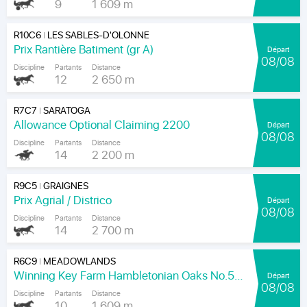
9
1 609 m
R10C6
LES SABLES-D'OLONNE
|
Prix Rantière Batiment (gr A)
Départ
08/08
Discipline
Partants
Distance
12
2 650 m
R7C7
SARATOGA
|
Allowance Optional Claiming 2200
Départ
08/08
Discipline
Partants
Distance
14
2 200 m
R9C5
GRAIGNES
|
Prix Agrial / Districo
Départ
08/08
Discipline
Partants
Distance
14
2 700 m
R6C9
MEADOWLANDS
|
Winning Key Farm Hambletonian Oaks No.56 - Final
Départ
08/08
Discipline
Partants
Distance
10
1 609 m