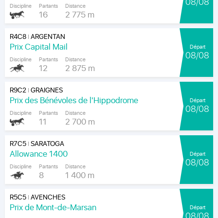
08/08
Discipline
Partants
Distance
16
2 775 m
R4C8
ARGENTAN
|
Prix Capital Mail
Départ
08/08
Discipline
Partants
Distance
12
2 875 m
R9C2
GRAIGNES
|
Prix des Bénévoles de l'Hippodrome
Départ
08/08
Discipline
Partants
Distance
11
2 700 m
R7C5
SARATOGA
|
Allowance 1400
Départ
08/08
Discipline
Partants
Distance
8
1 400 m
R5C5
AVENCHES
|
Prix de Mont-de-Marsan
Départ
08/08