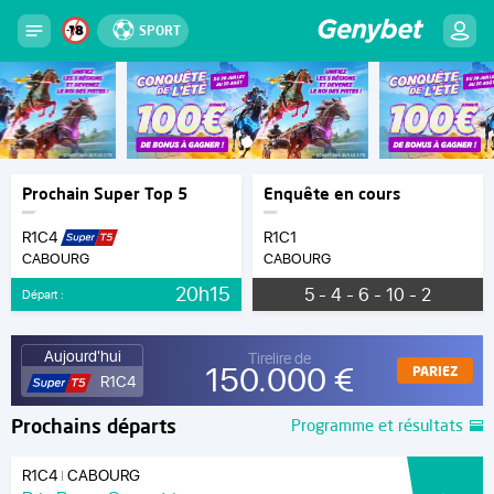
SPORT
Prochain Super Top 5
Enquête en cours
R1C4
R1C1
CABOURG
CABOURG
20h15
5 - 4 - 6 - 10 - 2
Départ :
Aujourd'hui
Tirelire de
150.000 €
PARIEZ
R1C4
Prochains départs
Programme et résultats
R1C4
CABOURG
|