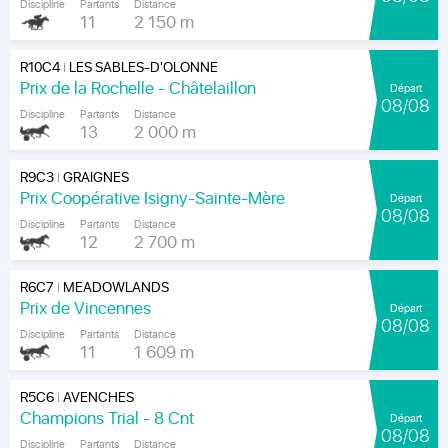
Discipline
Partants
Distance
11
2 150 m
R10C4
LES SABLES-D'OLONNE
|
Prix de la Rochelle - Châtelaillon
Départ
08/08
Discipline
Partants
Distance
13
2 000 m
R9C3
GRAIGNES
|
Prix Coopérative Isigny-Sainte-Mère
Départ
08/08
Discipline
Partants
Distance
12
2 700 m
R6C7
MEADOWLANDS
|
Prix de Vincennes
Départ
08/08
Discipline
Partants
Distance
11
1 609 m
R5C6
AVENCHES
|
Champions Trial - 8 Cnt
Départ
08/08
Discipline
Partants
Distance