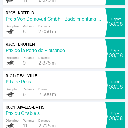
11
2 875 m
R2C5
KREFELD
|
Preis Von Domovari Gmbh - Badeinrichtung Auf Mass
Départ
08/08
Discipline
Partants
Distance
8
2 050 m
R3C5
ENGHIEN
|
Prix de la Porte de Plaisance
Départ
08/08
Discipline
Partants
Distance
9
2 875 m
R1C1
DEAUVILLE
|
Prix de Reux
Départ
08/08
Discipline
Partants
Distance
6
2 500 m
R8C1
AIX-LES-BAINS
|
Prix du Chablais
Départ
08/08
Discipline
Partants
Distance
11
2 725 m