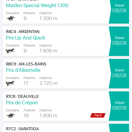
Maiden Special Weight 1300
Départ
08/08
Discipline
Partants
Distance
9
1 300 m
R4C4
ARGENTAN
|
Prix Up And Quick
Départ
08/08
Discipline
Partants
Distance
9
1 609 m
R8C9
AIX-LES-BAINS
|
Prix d'Albertville
Départ
08/08
Discipline
Partants
Distance
11
2 725 m
R1C8
DEAUVILLE
|
Prix de Crépon
Départ
08/08
Discipline
Partants
Distance
16
1 600 m
R7C2
SARATOGA
|