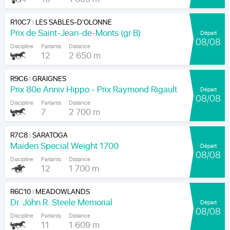
R10C7
LES SABLES-D'OLONNE
|
Prix de Saint-Jean-de-Monts (gr B)
Départ
08/08
Discipline
Partants
Distance
12
2 650 m
R9C6
GRAIGNES
|
Prix 80e Anniv Hippo - Prix Raymond Rigault
Départ
08/08
Discipline
Partants
Distance
7
2 700 m
R7C8
SARATOGA
|
Maiden Special Weight 1700
Départ
08/08
Discipline
Partants
Distance
12
1 700 m
R6C10
MEADOWLANDS
|
Dr. John R. Steele Memorial
Départ
08/08
Discipline
Partants
Distance
11
1 609 m