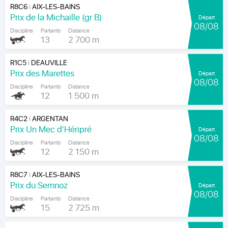
R8C6
AIX-LES-BAINS
|
Prix de la Michaille (gr B)
Départ
08/08
Discipline
Partants
Distance
13
2 700 m
R1C5
DEAUVILLE
|
Prix des Marettes
Départ
08/08
Discipline
Partants
Distance
12
1 500 m
R4C2
ARGENTAN
|
Prix Un Mec d'Héripré
Départ
08/08
Discipline
Partants
Distance
12
2 150 m
R8C7
AIX-LES-BAINS
|
Prix du Semnoz
Départ
08/08
Discipline
Partants
Distance
15
2 725 m