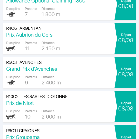
Allowance Optional Claiming 1800
Départ
08/08
Discipline
Partants
Distance
7
1 800 m
R4C6
ARGENTAN
|
Prix Aubrion du Gers
Départ
08/08
Discipline
Partants
Distance
11
2 150 m
R5C3
AVENCHES
|
Grand Prix d'Avenches
Départ
08/08
Discipline
Partants
Distance
9
2 400 m
R10C2
LES SABLES-D'OLONNE
|
Prix de Niort
Départ
08/08
Discipline
Partants
Distance
10
2 000 m
R9C1
GRAIGNES
|
Prix Groupama
Départ