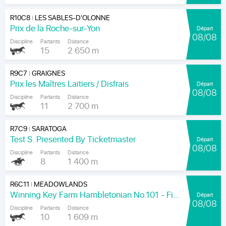
R10C8
LES SABLES-D'OLONNE
|
Prix de la Roche-sur-Yon
Départ
08/08
Discipline
Partants
Distance
15
2 650 m
R9C7
GRAIGNES
|
Prix les Maîtres Laitiers / Disfrais
Départ
08/08
Discipline
Partants
Distance
11
2 700 m
R7C9
SARATOGA
|
Test S. Presented By Ticketmaster
Départ
08/08
Discipline
Partants
Distance
8
1 400 m
R6C11
MEADOWLANDS
|
Winning Key Farm Hambletonian No.101 - Final
Départ
08/08
Discipline
Partants
Distance
10
1 609 m