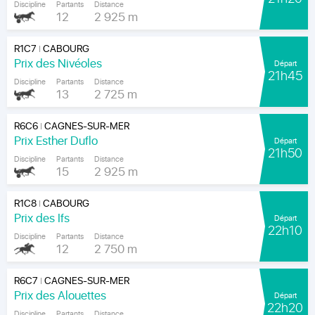
Discipline
Partants
Distance
12
2 925 m
R1C7
CABOURG
|
Prix des Nivéoles
Départ
21h45
Discipline
Partants
Distance
13
2 725 m
R6C6
CAGNES-SUR-MER
|
Prix Esther Duflo
Départ
21h50
Discipline
Partants
Distance
15
2 925 m
R1C8
CABOURG
|
Prix des Ifs
Départ
22h10
Discipline
Partants
Distance
12
2 750 m
R6C7
CAGNES-SUR-MER
|
Prix des Alouettes
Départ
22h20
Discipline
Partants
Distance