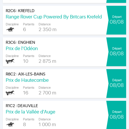
R2C6
KREFELD
|
Range Rover Cup Powered By Britcars Krefeld
Départ
08/08
Discipline
Partants
Distance
6
2 350 m
R3C6
ENGHIEN
|
Prix de l'Odéon
Départ
08/08
Discipline
Partants
Distance
10
2 875 m
R8C2
AIX-LES-BAINS
|
Prix de Hautecombe
Départ
08/08
Discipline
Partants
Distance
16
2 700 m
R1C2
DEAUVILLE
|
Prix de la Vallée d'Auge
Départ
08/08
Discipline
Partants
Distance
8
1 000 m