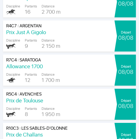
08/08
Discipline
Partants
Distance
16
2 700 m
R4C7
ARGENTAN
|
Prix Just A Gigolo
Départ
08/08
Discipline
Partants
Distance
9
2 150 m
R7C4
SARATOGA
|
Allowance 1700
Départ
08/08
Discipline
Partants
Distance
12
1 700 m
R5C4
AVENCHES
|
Prix de Toulouse
Départ
08/08
Discipline
Partants
Distance
8
1 950 m
R10C3
LES SABLES-D'OLONNE
|
Prix de Challans
Départ