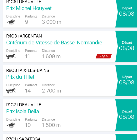
R1C6
DEAUVILLE
|
Prix Michel Houyvet
Départ
08/08
Discipline
Partants
Distance
9
3 000 m
R4C3
ARGENTAN
|
Critérium de Vitesse de Basse-Normandie
Départ
08/08
Discipline
Partants
Distance
11
1 609 m
R8C8
AIX-LES-BAINS
|
Prix du Tillet
Départ
08/08
Discipline
Partants
Distance
14
2 700 m
R1C7
DEAUVILLE
|
Prix Isola Bella
Départ
08/08
Discipline
Partants
Distance
10
1 500 m
R7C1
SARATOGA
|