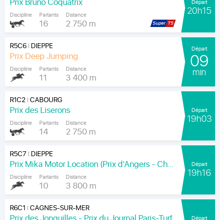
Prix Bruno Coquatrix
Départ
20h15
Discipline
Partants
Distance
16
2 750 m
R5C6
DIEPPE
|
Départ
Prix Deep Jumping
09
Discipline
Partants
Distance
min
11
3 400 m
R1C2
CABOURG
|
Prix des Liserons
Départ
19h03
Discipline
Partants
Distance
14
2 750 m
R5C7
DIEPPE
|
Prix Mika Motor Location (Prix d'Angers - Chamionnat Paris-Turf des Apprentis-Jeunes-Jockeys)
Départ
19h16
Discipline
Partants
Distance
10
3 800 m
R6C1
CAGNES-SUR-MER
|
Prix des Jonquilles - Prix du Journal Paris-Turf
Départ