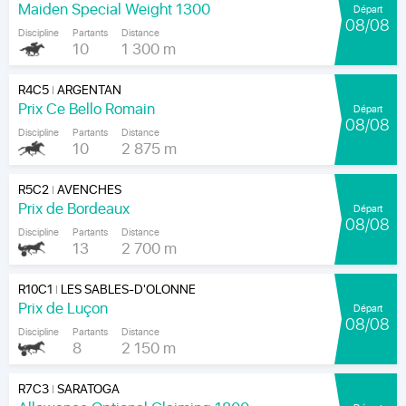
Maiden Special Weight 1300
Départ
08/08
Discipline
Partants
Distance
10
1 300 m
R4C5
ARGENTAN
|
Prix Ce Bello Romain
Départ
08/08
Discipline
Partants
Distance
10
2 875 m
R5C2
AVENCHES
|
Prix de Bordeaux
Départ
08/08
Discipline
Partants
Distance
13
2 700 m
R10C1
LES SABLES-D'OLONNE
|
Prix de Luçon
Départ
08/08
Discipline
Partants
Distance
8
2 150 m
R7C3
SARATOGA
|