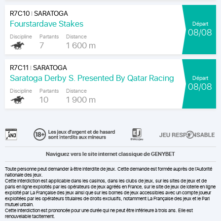
R7C10
SARATOGA
|
Fourstardave Stakes
Départ
08/08
Discipline
Partants
Distance
7
1 600 m
R7C11
SARATOGA
|
Saratoga Derby S. Presented By Qatar Racing
Départ
08/08
Discipline
Partants
Distance
10
1 900 m
Naviguez vers le site internet classique de GENYBET
Toute personne peut demander à être interdite de jeux. Cette demande est formée auprès de l'Autorité
nationale des jeux.
Cette interdiction est applicable dans les casinos, dans les clubs de jeux, sur les sites de jeux et de
paris en ligne exploités par les opérateurs de jeux agréés en France, sur le site de jeux de loterie en ligne
exploité par La Française des jeux ainsi que sur les bornes de jeux accessibles avec un compte joueur
exploitées par les opérateurs titulaires de droits exclusifs, notamment La Française des jeux et le Pari
mutuel urbain.
Cette interdiction est prononcée pour une durée qui ne peut être inférieure à trois ans. Elle est
renouvelable tacitement.