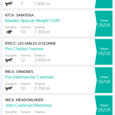
7
1 950 m
R7C6
SARATOGA
|
Maiden Special Weight 1300
Départ
08/08
Discipline
Partants
Distance
10
1 300 m
R10C5
LES SABLES-D'OLONNE
|
Prix Charles Fournier
Départ
08/08
Discipline
Partants
Distance
12
2 650 m
R9C4
GRAIGNES
|
Prix Intermarché Carentan
Départ
08/08
Discipline
Partants
Distance
10
2 700 m
R6C8
MEADOWLANDS
|
John Cashman Memorial
Départ
08/08
Discipline
Partants
Distance