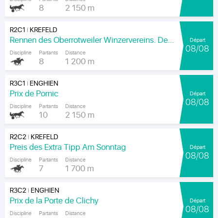
8
2 150 m
R2C1
KREFELD
|
Rennen des Oberrotweiler Winzervereins. Der Klassiker Am Kaiser.
Départ
08/08
Discipline
Partants
Distance
8
1 200 m
R3C1
ENGHIEN
|
Prix de Pornic
Départ
08/08
Discipline
Partants
Distance
10
2 150 m
R2C2
KREFELD
|
Preis des Extra Tipp Am Sonntag
Départ
08/08
Discipline
Partants
Distance
7
1 700 m
R3C2
ENGHIEN
|
Prix de la Porte de Clichy
Départ
08/08
Discipline
Partants
Distance