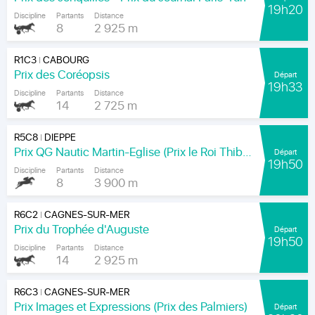
19h20
Discipline
Partants
Distance
8
2 925 m
R1C3
CABOURG
|
Prix des Coréopsis
Départ
19h33
Discipline
Partants
Distance
14
2 725 m
R5C8
DIEPPE
|
Prix QG Nautic Martin-Eglise (Prix le Roi Thibault)
Départ
19h50
Discipline
Partants
Distance
8
3 900 m
R6C2
CAGNES-SUR-MER
|
Prix du Trophée d'Auguste
Départ
19h50
Discipline
Partants
Distance
14
2 925 m
R6C3
CAGNES-SUR-MER
|
Prix Images et Expressions (Prix des Palmiers)
Départ