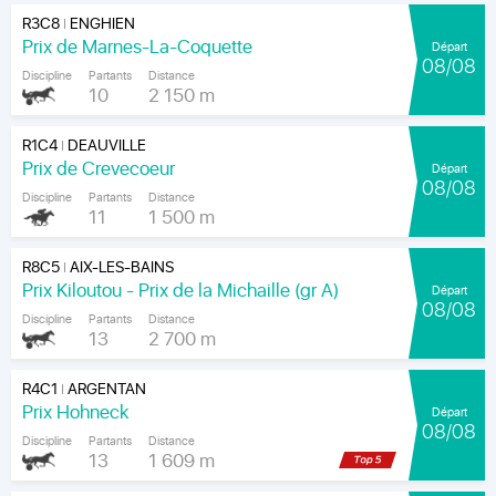
R3C8
ENGHIEN
|
Prix de Marnes-La-Coquette
Départ
08/08
Discipline
Partants
Distance
10
2 150 m
R1C4
DEAUVILLE
|
Prix de Crevecoeur
Départ
08/08
Discipline
Partants
Distance
11
1 500 m
R8C5
AIX-LES-BAINS
|
Prix Kiloutou - Prix de la Michaille (gr A)
Départ
08/08
Discipline
Partants
Distance
13
2 700 m
R4C1
ARGENTAN
|
Prix Hohneck
Départ
08/08
Discipline
Partants
Distance
13
1 609 m