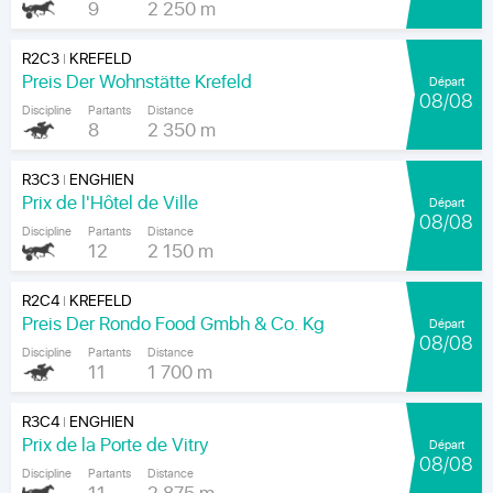
9
2 250 m
R2C3
KREFELD
|
Preis Der Wohnstätte Krefeld
Départ
08/08
Discipline
Partants
Distance
8
2 350 m
R3C3
ENGHIEN
|
Prix de l'Hôtel de Ville
Départ
08/08
Discipline
Partants
Distance
12
2 150 m
R2C4
KREFELD
|
Preis Der Rondo Food Gmbh & Co. Kg
Départ
08/08
Discipline
Partants
Distance
11
1 700 m
R3C4
ENGHIEN
|
Prix de la Porte de Vitry
Départ
08/08
Discipline
Partants
Distance