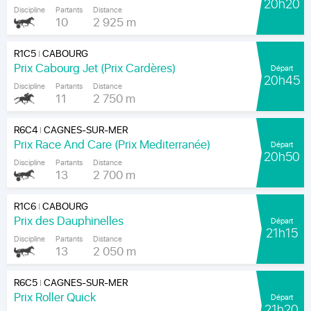
20h20
Discipline
Partants
Distance
10
2 925 m
R1C5
CABOURG
|
Prix Cabourg Jet (Prix Cardères)
Départ
20h45
Discipline
Partants
Distance
11
2 750 m
R6C4
CAGNES-SUR-MER
|
Prix Race And Care (Prix Mediterranée)
Départ
20h50
Discipline
Partants
Distance
13
2 700 m
R1C6
CABOURG
|
Prix des Dauphinelles
Départ
21h15
Discipline
Partants
Distance
13
2 050 m
R6C5
CAGNES-SUR-MER
|
Prix Roller Quick
Départ
21h20