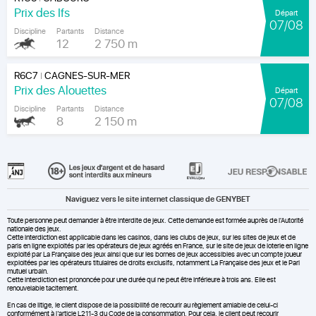
Prix des Ifs
Départ
07/08
Discipline
Partants
Distance
12
2 750 m
R6C7
CAGNES-SUR-MER
|
Prix des Alouettes
Départ
07/08
Discipline
Partants
Distance
8
2 150 m
Naviguez vers le site internet classique de GENYBET
Toute personne peut demander à être interdite de jeux. Cette demande est formée auprès de l'Autorité
nationale des jeux.
Cette interdiction est applicable dans les casinos, dans les clubs de jeux, sur les sites de jeux et de
paris en ligne exploités par les opérateurs de jeux agréés en France, sur le site de jeux de loterie en ligne
exploité par La Française des jeux ainsi que sur les bornes de jeux accessibles avec un compte joueur
exploitées par les opérateurs titulaires de droits exclusifs, notamment La Française des jeux et le Pari
mutuel urbain.
Cette interdiction est prononcée pour une durée qui ne peut être inférieure à trois ans. Elle est
renouvelable tacitement.
En cas de litige, le client dispose de la possibilité de recourir au règlement amiable de celui-ci
conformément à l’article L211-3 du Code de la consommation. Pour cela, le client peut recourir