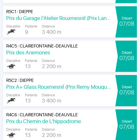
R5C1
DIEPPE
|
Prix du Garage l'Atelier Rouxmesnil (Prix Lands End)
Départ
07/08
Discipline
Partants
Distance
9
3 400 m
R4C5
CLAIREFONTAINE-DEAUVILLE
|
Prix des Anemones
Départ
07/08
Discipline
Partants
Distance
13
2 200 m
R5C2
DIEPPE
|
Prix A+ Glass Rouxmesnil (Prix Remy Mouquet)
Départ
07/08
Discipline
Partants
Distance
13
3 400 m
R4C6
CLAIREFONTAINE-DEAUVILLE
|
Prix du Chemin de L'hippodrome
Départ
07/08
Discipline
Partants
Distance
13
2 200 m