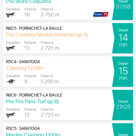
Prix Bruno Coquatrix
Départ
07/08
Discipline
Partants
Distance
16
2 750 m
R6C5
PORNICHET-LA BAULE
|
Départ
Prix Carrefour Market Pornichet (gr A)
14
Discipline
Partants
Distance
min
13
2 725 m
R5C4
SARATOGA
|
Départ
Claiming 1200m
15
Discipline
Partants
Distance
min
9
1 200 m
R6C6
PORNICHET-LA BAULE
|
Prix Prix Paris-Turf (gr B)
Départ
21h25
Discipline
Partants
Distance
12
2 725 m
R5C5
SARATOGA
|
Maiden Claiming 1100m
Départ