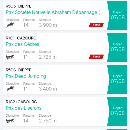
R5C5
DIEPPE
|
Prix Société Nouvelle Abraham Dépannage (Prix Arenice)
Départ
07/08
Discipline
Partants
Distance
14
3 900 m
R1C1
CABOURG
|
Prix des Cèdres
Départ
07/08
Discipline
Partants
Distance
11
2 725 m
R5C6
DIEPPE
|
Prix Deep Jumping
Départ
07/08
Discipline
Partants
Distance
11
3 400 m
R1C2
CABOURG
|
Prix des Liserons
Départ
07/08
Discipline
Partants
Distance
14
2 750 m