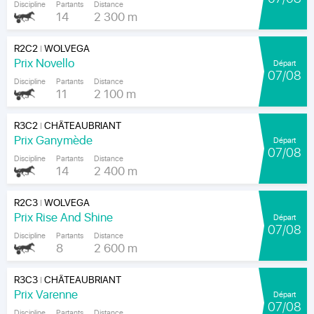
Discipline
Partants
Distance
14
2 300 m
R2C2
WOLVEGA
|
Prix Novello
Départ
07/08
Discipline
Partants
Distance
11
2 100 m
R3C2
CHÂTEAUBRIANT
|
Prix Ganymède
Départ
07/08
Discipline
Partants
Distance
14
2 400 m
R2C3
WOLVEGA
|
Prix Rise And Shine
Départ
07/08
Discipline
Partants
Distance
8
2 600 m
R3C3
CHÂTEAUBRIANT
|
Prix Varenne
Départ
07/08
Discipline
Partants
Distance