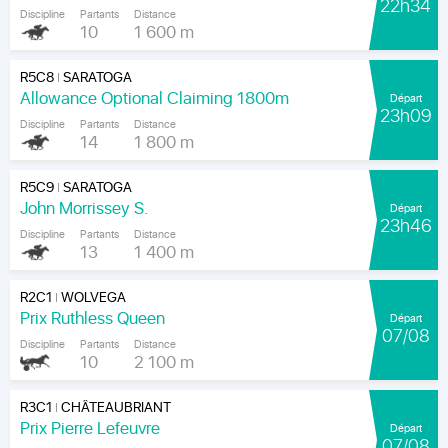
22h34
Discipline
Partants
Distance
10
1 600 m
R5C8
SARATOGA
|
Allowance Optional Claiming 1800m
Départ
23h09
Discipline
Partants
Distance
14
1 800 m
R5C9
SARATOGA
|
John Morrissey S.
Départ
23h46
Discipline
Partants
Distance
13
1 400 m
R2C1
WOLVEGA
|
Prix Ruthless Queen
Départ
07/08
Discipline
Partants
Distance
10
2 100 m
R3C1
CHÂTEAUBRIANT
|
Prix Pierre Lefeuvre
Départ
07/08