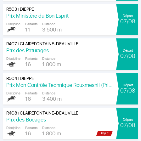
R5C3
DIEPPE
|
Prix Ministère du Bon Esprit
Départ
07/08
Discipline
Partants
Distance
11
3 500 m
R4C7
CLAIREFONTAINE-DEAUVILLE
|
Prix des Paturages
Départ
07/08
Discipline
Partants
Distance
16
1 800 m
R5C4
DIEPPE
|
Prix Mon Contrôle Technique Rouxmesnil (Prix Jean de la Rochefoucauld)
Départ
07/08
Discipline
Partants
Distance
16
3 400 m
R4C8
CLAIREFONTAINE-DEAUVILLE
|
Prix des Bocages
Départ
07/08
Discipline
Partants
Distance
16
1 800 m