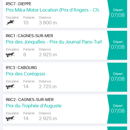
R5C7
DIEPPE
|
Prix Mika Motor Location (Prix d'Angers - Chamionnat Paris-Turf des Apprentis-Jeunes-Jockeys)
Départ
07/08
Discipline
Partants
Distance
10
3 800 m
R6C1
CAGNES-SUR-MER
|
Prix des Jonquilles - Prix du Journal Paris-Turf
Départ
07/08
Discipline
Partants
Distance
8
2 925 m
R1C3
CABOURG
|
Prix des Coréopsis
Départ
07/08
Discipline
Partants
Distance
14
2 725 m
R6C2
CAGNES-SUR-MER
|
Prix du Trophée d'Auguste
Départ
07/08
Discipline
Partants
Distance
14
2 925 m