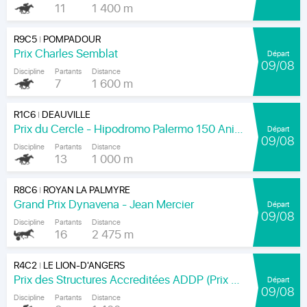
11
1 400 m
R9C5
POMPADOUR
|
Prix Charles Semblat
Départ
09/08
Discipline
Partants
Distance
7
1 600 m
R1C6
DEAUVILLE
|
Prix du Cercle - Hipodromo Palermo 150 Aniversario
Départ
09/08
Discipline
Partants
Distance
13
1 000 m
R8C6
ROYAN LA PALMYRE
|
Grand Prix Dynavena - Jean Mercier
Départ
09/08
Discipline
Partants
Distance
16
2 475 m
R4C2
LE LION-D'ANGERS
|
Prix des Structures Accreditées ADDP (Prix Léon Carabin)
Départ
09/08
Discipline
Partants
Distance