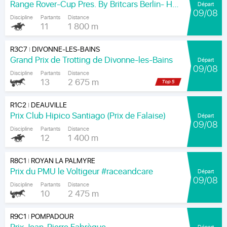
Range Rover-Cup Pres. By Britcars Berlin- Hoppegartener Stutenp.
Départ
09/08
Discipline
Partants
Distance
11
1 800 m
R3C7
DIVONNE-LES-BAINS
|
Grand Prix de Trotting de Divonne-les-Bains
Départ
09/08
Discipline
Partants
Distance
13
2 675 m
R1C2
DEAUVILLE
|
Prix Club Hipico Santiago (Prix de Falaise)
Départ
09/08
Discipline
Partants
Distance
12
1 400 m
R8C1
ROYAN LA PALMYRE
|
Prix du PMU le Voltigeur #raceandcare
Départ
09/08
Discipline
Partants
Distance
10
2 475 m
R9C1
POMPADOUR
|