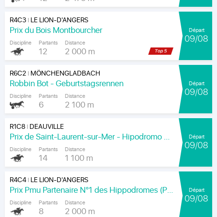
R4C3
LE LION-D'ANGERS
|
Prix du Bois Montbourcher
Départ
09/08
Discipline
Partants
Distance
12
2 000 m
R6C2
MÖNCHENGLADBACH
|
Robbin Bot - Geburtstagsrennen
Départ
09/08
Discipline
Partants
Distance
6
2 100 m
R1C8
DEAUVILLE
|
Prix de Saint-Laurent-sur-Mer - Hipodromo de Maronas
Départ
09/08
Discipline
Partants
Distance
14
1 100 m
R4C4
LE LION-D'ANGERS
|
Prix Pmu Partenaire N°1 des Hippodromes (Prix du Moulin de Varennes)
Départ
09/08
Discipline
Partants
Distance
8
2 000 m