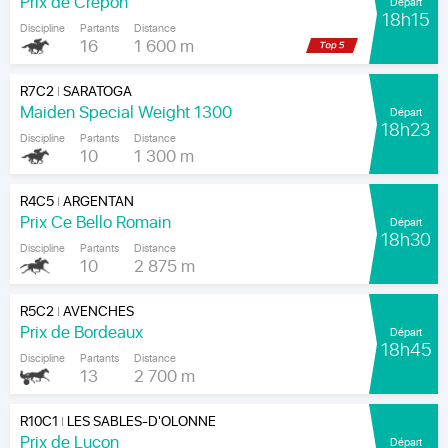
Prix de Crépon
Départ
18h15
Discipline
Partants
Distance
16
1 600 m
R7C2
SARATOGA
|
Maiden Special Weight 1300
Départ
18h23
Discipline
Partants
Distance
10
1 300 m
R4C5
ARGENTAN
|
Prix Ce Bello Romain
Départ
18h30
Discipline
Partants
Distance
10
2 875 m
R5C2
AVENCHES
|
Prix de Bordeaux
Départ
18h45
Discipline
Partants
Distance
13
2 700 m
R10C1
LES SABLES-D'OLONNE
|
Prix de Luçon
Départ