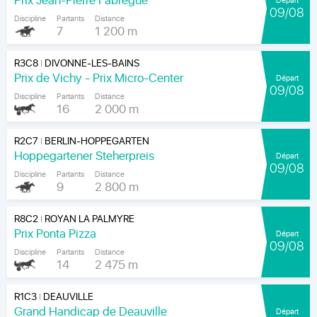
Prix Jean-Pierre Fabrègue
Départ
09/08
Discipline
Partants
Distance
7
1 200 m
R3C8
DIVONNE-LES-BAINS
|
Prix de Vichy - Prix Micro-Center
Départ
09/08
Discipline
Partants
Distance
16
2 000 m
R2C7
BERLIN-HOPPEGARTEN
|
Hoppegartener Steherpreis
Départ
09/08
Discipline
Partants
Distance
9
2 800 m
R8C2
ROYAN LA PALMYRE
|
Prix Ponta Pizza
Départ
09/08
Discipline
Partants
Distance
14
2 475 m
R1C3
DEAUVILLE
|
Grand Handicap de Deauville
Départ