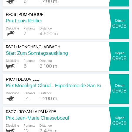
6
1 400 m
R9C6
POMPADOUR
|
Prix Louis Reillier
Départ
09/08
Discipline
Partants
Distance
7
4 500 m
R6C1
MÖNCHENGLADBACH
|
Start Zum Sonntagsausklang
Départ
09/08
Discipline
Partants
Distance
6
2 100 m
R1C7
DEAUVILLE
|
Prix Moonlight Cloud - Hipodromo de San Isidro
Départ
09/08
Discipline
Partants
Distance
14
1 200 m
R8C7
ROYAN LA PALMYRE
|
Prix Jean-Marie Chasseboeuf
Départ
09/08
Discipline
Partants
Distance
12
2 475 m