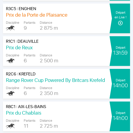
R3C5
ENGHIEN
|
Départ
Prix de la Porte de Plaisance
en Live !
Discipline
Partants
Distance
9
2 875 m
R1C1
DEAUVILLE
|
Prix de Reux
Départ
13h59
Discipline
Partants
Distance
6
2 500 m
R2C6
KREFELD
|
Range Rover Cup Powered By Britcars Krefeld
Départ
14h00
Discipline
Partants
Distance
6
2 350 m
R8C1
AIX-LES-BAINS
|
Prix du Chablais
Départ
14h00
Discipline
Partants
Distance
11
2 725 m