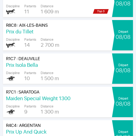
08/08
Discipline
Partants
Distance
11
1 609 m
R8C8
AIX-LES-BAINS
|
Prix du Tillet
Départ
08/08
Discipline
Partants
Distance
14
2 700 m
R1C7
DEAUVILLE
|
Prix Isola Bella
Départ
08/08
Discipline
Partants
Distance
10
1 500 m
R7C1
SARATOGA
|
Maiden Special Weight 1300
Départ
08/08
Discipline
Partants
Distance
9
1 300 m
R4C4
ARGENTAN
|
Prix Up And Quick
Départ