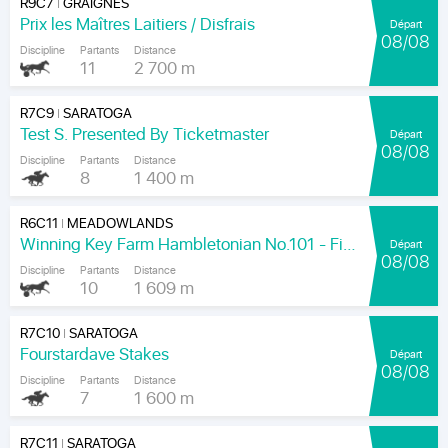
R9C7
GRAIGNES
|
Prix les Maîtres Laitiers / Disfrais
Départ
08/08
Discipline
Partants
Distance
11
2 700 m
R7C9
SARATOGA
|
Test S. Presented By Ticketmaster
Départ
08/08
Discipline
Partants
Distance
8
1 400 m
R6C11
MEADOWLANDS
|
Winning Key Farm Hambletonian No.101 - Final
Départ
08/08
Discipline
Partants
Distance
10
1 609 m
R7C10
SARATOGA
|
Fourstardave Stakes
Départ
08/08
Discipline
Partants
Distance
7
1 600 m
R7C11
SARATOGA
|