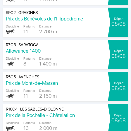
R9C2
GRAIGNES
|
Prix des Bénévoles de l'Hippodrome
Départ
08/08
Discipline
Partants
Distance
11
2 700 m
R7C5
SARATOGA
|
Allowance 1400
Départ
08/08
Discipline
Partants
Distance
8
1 400 m
R5C5
AVENCHES
|
Prix de Mont-de-Marsan
Départ
08/08
Discipline
Partants
Distance
11
2 150 m
R10C4
LES SABLES-D'OLONNE
|
Prix de la Rochelle - Châtelaillon
Départ
08/08
Discipline
Partants
Distance
13
2 000 m