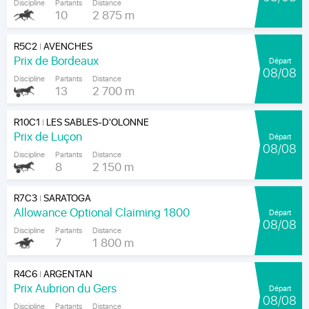
Discipline
Partants
Distance
10
2 875 m
R5C2
AVENCHES
|
Prix de Bordeaux
Départ
08/08
Discipline
Partants
Distance
13
2 700 m
R10C1
LES SABLES-D'OLONNE
|
Prix de Luçon
Départ
08/08
Discipline
Partants
Distance
8
2 150 m
R7C3
SARATOGA
|
Allowance Optional Claiming 1800
Départ
08/08
Discipline
Partants
Distance
7
1 800 m
R4C6
ARGENTAN
|
Prix Aubrion du Gers
Départ
08/08
Discipline
Partants
Distance