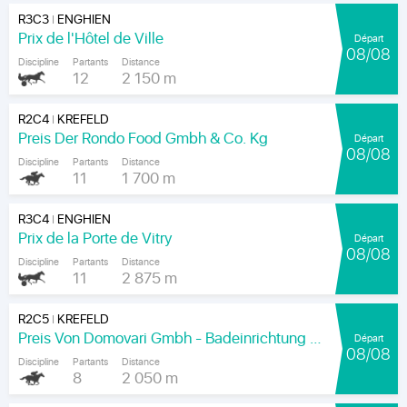
R3C3
ENGHIEN
|
Prix de l'Hôtel de Ville
Départ
08/08
Discipline
Partants
Distance
12
2 150 m
R2C4
KREFELD
|
Preis Der Rondo Food Gmbh & Co. Kg
Départ
08/08
Discipline
Partants
Distance
11
1 700 m
R3C4
ENGHIEN
|
Prix de la Porte de Vitry
Départ
08/08
Discipline
Partants
Distance
11
2 875 m
R2C5
KREFELD
|
Preis Von Domovari Gmbh - Badeinrichtung Auf Mass
Départ
08/08
Discipline
Partants
Distance
8
2 050 m