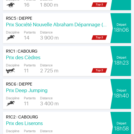
16
1 800 m
R5C5
DIEPPE
|
Prix Société Nouvelle Abraham Dépannage (Prix Arenice)
Départ
18h06
Discipline
Partants
Distance
14
3 900 m
R1C1
CABOURG
|
Prix des Cèdres
Départ
18h23
Discipline
Partants
Distance
11
2 725 m
R5C6
DIEPPE
|
Prix Deep Jumping
Départ
18h40
Discipline
Partants
Distance
11
3 400 m
R1C2
CABOURG
|
Prix des Liserons
Départ
18h58
Discipline
Partants
Distance