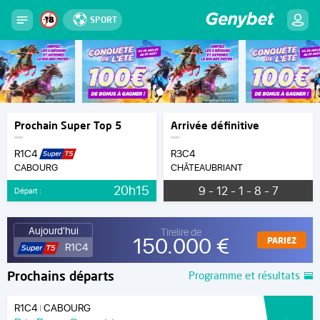
SPORT
Prochain Super Top 5
Arrivée définitive
R1C4
R3C4
CABOURG
CHÂTEAUBRIANT
20h15
9 - 12 - 1 - 8 - 7
Départ :
Aujourd'hui
Tirelire de
150.000 €
PARIEZ
R1C4
Prochains départs
Programme et résultats
R1C4
CABOURG
|