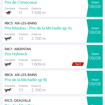
Prix de Crevecoeur
Départ
08/08
Discipline
Partants
Distance
11
1 500 m
R8C5
AIX-LES-BAINS
|
Prix Kiloutou - Prix de la Michaille (gr A)
Départ
08/08
Discipline
Partants
Distance
13
2 700 m
R4C1
ARGENTAN
|
Prix Hohneck
Départ
08/08
Discipline
Partants
Distance
13
1 609 m
R8C6
AIX-LES-BAINS
|
Prix de la Michaille (gr B)
Départ
08/08
Discipline
Partants
Distance
13
2 700 m
R1C5
DEAUVILLE
|