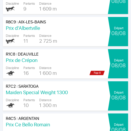
08/08
Discipline
Partants
Distance
9
1 609 m
R8C9
AIX-LES-BAINS
|
Prix d'Albertville
Départ
08/08
Discipline
Partants
Distance
11
2 725 m
R1C8
DEAUVILLE
|
Prix de Crépon
Départ
08/08
Discipline
Partants
Distance
16
1 600 m
R7C2
SARATOGA
|
Maiden Special Weight 1300
Départ
08/08
Discipline
Partants
Distance
10
1 300 m
R4C5
ARGENTAN
|
Prix Ce Bello Romain
Départ
08/08