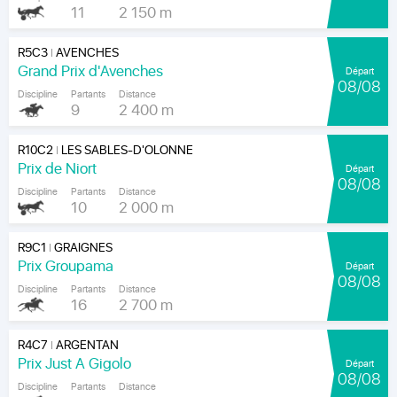
11
2 150 m
R5C3
AVENCHES
|
Grand Prix d'Avenches
Départ
08/08
Discipline
Partants
Distance
9
2 400 m
R10C2
LES SABLES-D'OLONNE
|
Prix de Niort
Départ
08/08
Discipline
Partants
Distance
10
2 000 m
R9C1
GRAIGNES
|
Prix Groupama
Départ
08/08
Discipline
Partants
Distance
16
2 700 m
R4C7
ARGENTAN
|
Prix Just A Gigolo
Départ
08/08
Discipline
Partants
Distance