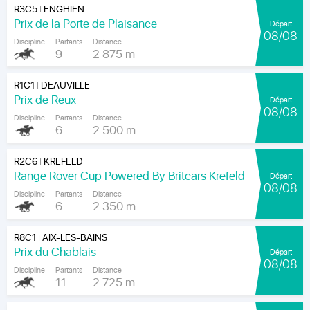
R3C5
ENGHIEN
|
Prix de la Porte de Plaisance
Départ
08/08
Discipline
Partants
Distance
9
2 875 m
R1C1
DEAUVILLE
|
Prix de Reux
Départ
08/08
Discipline
Partants
Distance
6
2 500 m
R2C6
KREFELD
|
Range Rover Cup Powered By Britcars Krefeld
Départ
08/08
Discipline
Partants
Distance
6
2 350 m
R8C1
AIX-LES-BAINS
|
Prix du Chablais
Départ
08/08
Discipline
Partants
Distance
11
2 725 m