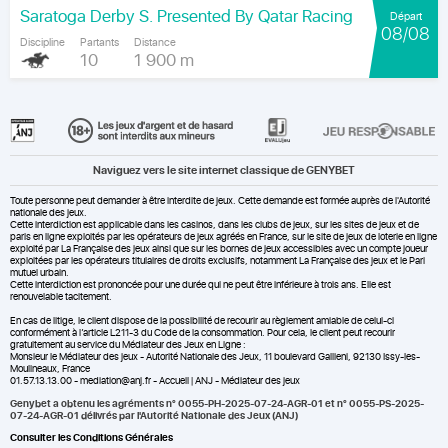
Saratoga Derby S. Presented By Qatar Racing
Départ
08/08
Discipline
Partants
Distance
10
1 900 m
Naviguez vers le site internet classique de GENYBET
Toute personne peut demander à être interdite de jeux. Cette demande est formée auprès de l'Autorité
nationale des jeux.
Cette interdiction est applicable dans les casinos, dans les clubs de jeux, sur les sites de jeux et de
paris en ligne exploités par les opérateurs de jeux agréés en France, sur le site de jeux de loterie en ligne
exploité par La Française des jeux ainsi que sur les bornes de jeux accessibles avec un compte joueur
exploitées par les opérateurs titulaires de droits exclusifs, notamment La Française des jeux et le Pari
mutuel urbain.
Cette interdiction est prononcée pour une durée qui ne peut être inférieure à trois ans. Elle est
renouvelable tacitement.
En cas de litige, le client dispose de la possibilité de recourir au règlement amiable de celui-ci
conformément à l’article L211-3 du Code de la consommation. Pour cela, le client peut recourir
gratuitement au service du Médiateur des Jeux en Ligne :
Monsieur le Médiateur des jeux - Autorité Nationale des Jeux, 11 boulevard Gallieni, 92130 Issy-les-
Moulineaux, France
01.57.13.13.00 - mediation@anj.fr -
Accueil | ANJ - Médiateur des jeux
Genybet a obtenu les agréments n° 0055-PH-2025-07-24-AGR-01 et n° 0055-PS-2025-
07-24-AGR-01 délivrés par l'Autorité Nationale des Jeux (ANJ)
Consulter les Conditions Générales