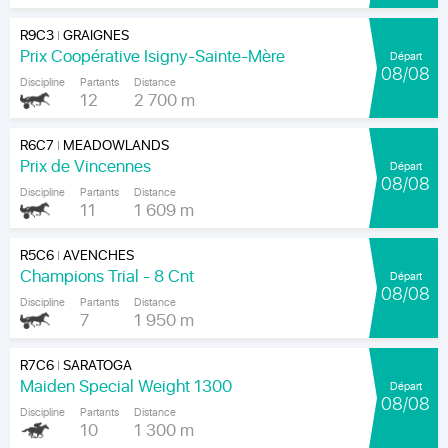
R9C3
GRAIGNES
|
Prix Coopérative Isigny-Sainte-Mère
Départ
08/08
Discipline
Partants
Distance
12
2 700 m
R6C7
MEADOWLANDS
|
Prix de Vincennes
Départ
08/08
Discipline
Partants
Distance
11
1 609 m
R5C6
AVENCHES
|
Champions Trial - 8 Cnt
Départ
08/08
Discipline
Partants
Distance
7
1 950 m
R7C6
SARATOGA
|
Maiden Special Weight 1300
Départ
08/08
Discipline
Partants
Distance
10
1 300 m