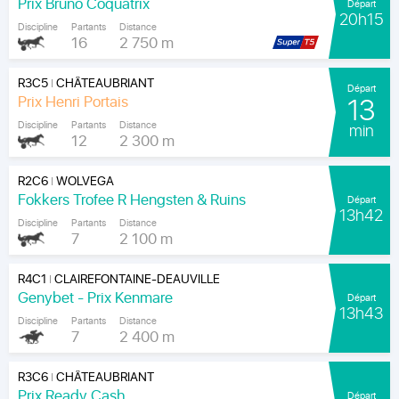
Prix Bruno Coquatrix
Départ
20h15
Discipline
Partants
Distance
16
2 750 m
R3C5
CHÂTEAUBRIANT
|
Départ
Prix Henri Portais
13
Discipline
Partants
Distance
min
12
2 300 m
R2C6
WOLVEGA
|
Fokkers Trofee R Hengsten & Ruins
Départ
13h42
Discipline
Partants
Distance
7
2 100 m
R4C1
CLAIREFONTAINE-DEAUVILLE
|
Genybet - Prix Kenmare
Départ
13h43
Discipline
Partants
Distance
7
2 400 m
R3C6
CHÂTEAUBRIANT
|
Prix Ready Cash
Départ