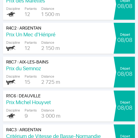
Prix des Marettes
Départ
08/08
Discipline
Partants
Distance
12
1 500 m
R4C2
ARGENTAN
|
Prix Un Mec d'Héripré
Départ
08/08
Discipline
Partants
Distance
12
2 150 m
R8C7
AIX-LES-BAINS
|
Prix du Semnoz
Départ
08/08
Discipline
Partants
Distance
15
2 725 m
R1C6
DEAUVILLE
|
Prix Michel Houyvet
Départ
08/08
Discipline
Partants
Distance
9
3 000 m
R4C3
ARGENTAN
|
Critérium de Vitesse de Basse-Normandie
Départ