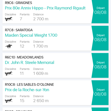
R9C6
GRAIGNES
|
Prix 80e Anniv Hippo - Prix Raymond Rigault
Départ
08/08
Discipline
Partants
Distance
7
2 700 m
R7C8
SARATOGA
|
Maiden Special Weight 1700
Départ
08/08
Discipline
Partants
Distance
12
1 700 m
R6C10
MEADOWLANDS
|
Dr. John R. Steele Memorial
Départ
08/08
Discipline
Partants
Distance
11
1 609 m
R10C8
LES SABLES-D'OLONNE
|
Prix de la Roche-sur-Yon
Départ
08/08
Discipline
Partants
Distance
15
2 650 m