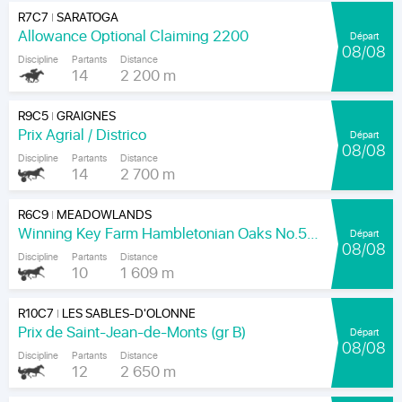
R7C7
SARATOGA
|
Allowance Optional Claiming 2200
Départ
08/08
Discipline
Partants
Distance
14
2 200 m
R9C5
GRAIGNES
|
Prix Agrial / Districo
Départ
08/08
Discipline
Partants
Distance
14
2 700 m
R6C9
MEADOWLANDS
|
Winning Key Farm Hambletonian Oaks No.56 - Final
Départ
08/08
Discipline
Partants
Distance
10
1 609 m
R10C7
LES SABLES-D'OLONNE
|
Prix de Saint-Jean-de-Monts (gr B)
Départ
08/08
Discipline
Partants
Distance
12
2 650 m