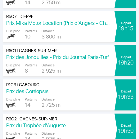
14
2 750 m
R5C7
DIEPPE
|
Prix Mika Motor Location (Prix d'Angers - Chamionnat Paris-Turf des Apprentis-Jeunes-Jockeys)
Départ
19h15
Discipline
Partants
Distance
10
3 800 m
R6C1
CAGNES-SUR-MER
|
Prix des Jonquilles - Prix du Journal Paris-Turf
Départ
19h20
Discipline
Partants
Distance
8
2 925 m
R1C3
CABOURG
|
Prix des Coréopsis
Départ
19h33
Discipline
Partants
Distance
14
2 725 m
R6C2
CAGNES-SUR-MER
|
Prix du Trophée d'Auguste
Départ
19h50
Discipline
Partants
Distance