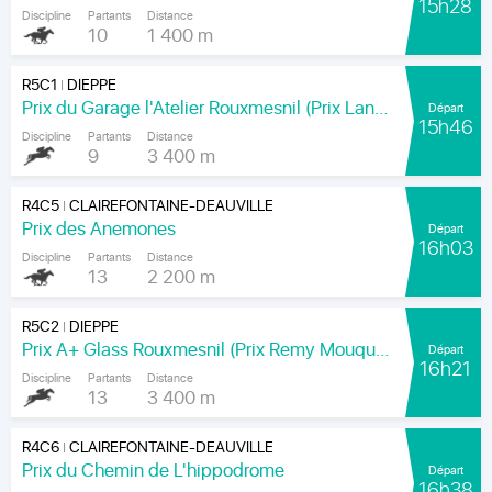
15h28
Discipline
Partants
Distance
10
1 400 m
R5C1
DIEPPE
|
Prix du Garage l'Atelier Rouxmesnil (Prix Lands End)
Départ
15h46
Discipline
Partants
Distance
9
3 400 m
R4C5
CLAIREFONTAINE-DEAUVILLE
|
Prix des Anemones
Départ
16h03
Discipline
Partants
Distance
13
2 200 m
R5C2
DIEPPE
|
Prix A+ Glass Rouxmesnil (Prix Remy Mouquet)
Départ
16h21
Discipline
Partants
Distance
13
3 400 m
R4C6
CLAIREFONTAINE-DEAUVILLE
|
Prix du Chemin de L'hippodrome
Départ
16h38