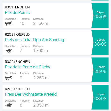
R3C1
ENGHIEN
|
Prix de Pornic
Départ
08/08
Discipline
Partants
Distance
10
2 150 m
R2C2
KREFELD
|
Preis des Extra Tipp Am Sonntag
Départ
08/08
Discipline
Partants
Distance
7
1 700 m
R3C2
ENGHIEN
|
Prix de la Porte de Clichy
Départ
08/08
Discipline
Partants
Distance
9
2 250 m
R2C3
KREFELD
|
Preis Der Wohnstätte Krefeld
Départ
08/08
Discipline
Partants
Distance
8
2 350 m