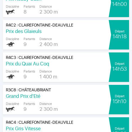
14h00
Discipline
Partants
Distance
8
2 300 m
R4C2
CLAIREFONTAINE-DEAUVILLE
|
Prix des Glaieuls
Départ
14h18
Discipline
Partants
Distance
9
2 400 m
R4C3
CLAIREFONTAINE-DEAUVILLE
|
Prix du Quai Au Coq
Départ
14h53
Discipline
Partants
Distance
9
1 400 m
R3C8
CHÂTEAUBRIANT
|
Grand Prix d'Eté
Départ
15h10
Discipline
Partants
Distance
9
2 300 m
R4C4
CLAIREFONTAINE-DEAUVILLE
|
Prix Gris Vitesse
Départ