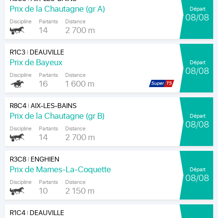
Prix de la Chautagne (gr A)
Départ
08/08
Discipline
Partants
Distance
14
2 700 m
R1C3
DEAUVILLE
|
Prix de Bayeux
Départ
08/08
Discipline
Partants
Distance
16
1 600 m
R8C4
AIX-LES-BAINS
|
Prix de la Chautagne (gr B)
Départ
08/08
Discipline
Partants
Distance
14
2 700 m
R3C8
ENGHIEN
|
Prix de Marnes-La-Coquette
Départ
08/08
Discipline
Partants
Distance
10
2 150 m
R1C4
DEAUVILLE
|