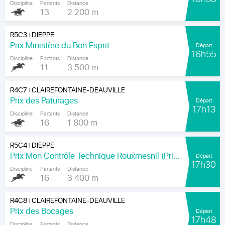
Discipline
Partants
Distance
13
2 200 m
R5C3
DIEPPE
|
Prix Ministère du Bon Esprit
Départ
16h55
Discipline
Partants
Distance
11
3 500 m
R4C7
CLAIREFONTAINE-DEAUVILLE
|
Prix des Paturages
Départ
17h13
Discipline
Partants
Distance
16
1 800 m
R5C4
DIEPPE
|
Prix Mon Contrôle Technique Rouxmesnil (Prix Jean de la Rochefoucauld)
Départ
17h30
Discipline
Partants
Distance
16
3 400 m
R4C8
CLAIREFONTAINE-DEAUVILLE
|
Prix des Bocages
Départ
17h48
Discipline
Partants
Distance