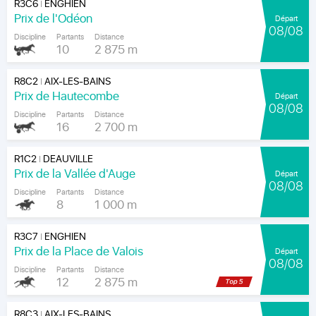
R3C6
ENGHIEN
|
Prix de l'Odéon
Départ
08/08
Discipline
Partants
Distance
10
2 875 m
R8C2
AIX-LES-BAINS
|
Prix de Hautecombe
Départ
08/08
Discipline
Partants
Distance
16
2 700 m
R1C2
DEAUVILLE
|
Prix de la Vallée d'Auge
Départ
08/08
Discipline
Partants
Distance
8
1 000 m
R3C7
ENGHIEN
|
Prix de la Place de Valois
Départ
08/08
Discipline
Partants
Distance
12
2 875 m
R8C3
AIX-LES-BAINS
|