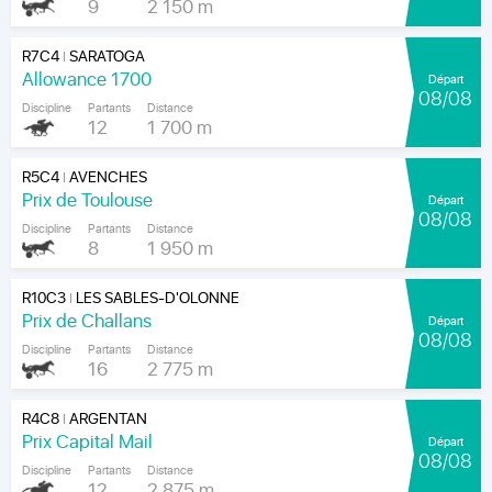
9
2 150 m
R7C4
SARATOGA
|
Allowance 1700
Départ
08/08
Discipline
Partants
Distance
12
1 700 m
R5C4
AVENCHES
|
Prix de Toulouse
Départ
08/08
Discipline
Partants
Distance
8
1 950 m
R10C3
LES SABLES-D'OLONNE
|
Prix de Challans
Départ
08/08
Discipline
Partants
Distance
16
2 775 m
R4C8
ARGENTAN
|
Prix Capital Mail
Départ
08/08
Discipline
Partants
Distance
12
2 875 m