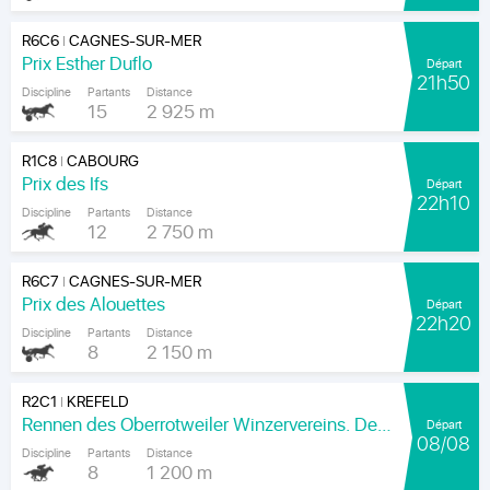
R6C6
CAGNES-SUR-MER
|
Prix Esther Duflo
Départ
21h50
Discipline
Partants
Distance
15
2 925 m
R1C8
CABOURG
|
Prix des Ifs
Départ
22h10
Discipline
Partants
Distance
12
2 750 m
R6C7
CAGNES-SUR-MER
|
Prix des Alouettes
Départ
22h20
Discipline
Partants
Distance
8
2 150 m
R2C1
KREFELD
|
Rennen des Oberrotweiler Winzervereins. Der Klassiker Am Kaiser.
Départ
08/08
Discipline
Partants
Distance
8
1 200 m