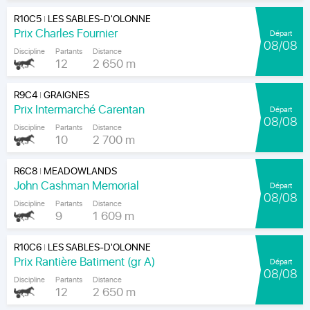
R10C5
LES SABLES-D'OLONNE
|
Prix Charles Fournier
Départ
08/08
Discipline
Partants
Distance
12
2 650 m
R9C4
GRAIGNES
|
Prix Intermarché Carentan
Départ
08/08
Discipline
Partants
Distance
10
2 700 m
R6C8
MEADOWLANDS
|
John Cashman Memorial
Départ
08/08
Discipline
Partants
Distance
9
1 609 m
R10C6
LES SABLES-D'OLONNE
|
Prix Rantière Batiment (gr A)
Départ
08/08
Discipline
Partants
Distance
12
2 650 m