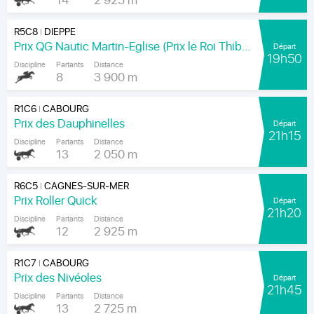
14
2 925 m
R5C8
DIEPPE
|
Prix QG Nautic Martin-Eglise (Prix le Roi Thibault)
Départ
19h50
Discipline
Partants
Distance
8
3 900 m
R1C6
CABOURG
|
Prix des Dauphinelles
Départ
21h15
Discipline
Partants
Distance
13
2 050 m
R6C5
CAGNES-SUR-MER
|
Prix Roller Quick
Départ
21h20
Discipline
Partants
Distance
12
2 925 m
R1C7
CABOURG
|
Prix des Nivéoles
Départ
21h45
Discipline
Partants
Distance
13
2 725 m