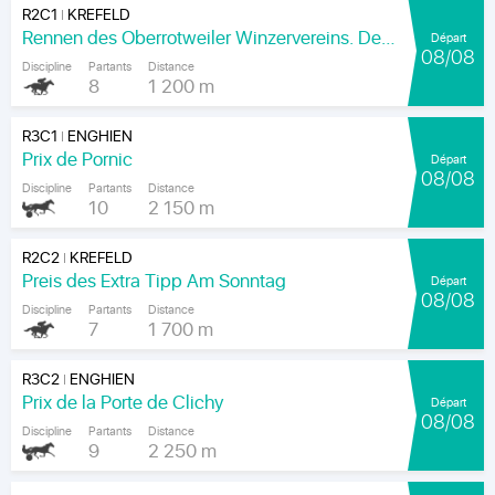
R2C1
KREFELD
|
Rennen des Oberrotweiler Winzervereins. Der Klassiker Am Kaiser.
Départ
08/08
Discipline
Partants
Distance
8
1 200 m
R3C1
ENGHIEN
|
Prix de Pornic
Départ
08/08
Discipline
Partants
Distance
10
2 150 m
R2C2
KREFELD
|
Preis des Extra Tipp Am Sonntag
Départ
08/08
Discipline
Partants
Distance
7
1 700 m
R3C2
ENGHIEN
|
Prix de la Porte de Clichy
Départ
08/08
Discipline
Partants
Distance
9
2 250 m