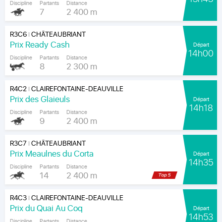
Discipline
Partants
Distance
7
2 400 m
R3C6
CHÂTEAUBRIANT
|
Prix Ready Cash
Départ
14h00
Discipline
Partants
Distance
8
2 300 m
R4C2
CLAIREFONTAINE-DEAUVILLE
|
Prix des Glaieuls
Départ
14h18
Discipline
Partants
Distance
9
2 400 m
R3C7
CHÂTEAUBRIANT
|
Prix Meaulnes du Corta
Départ
14h35
Discipline
Partants
Distance
14
2 400 m
R4C3
CLAIREFONTAINE-DEAUVILLE
|
Prix du Quai Au Coq
Départ
14h53
Discipline
Partants
Distance