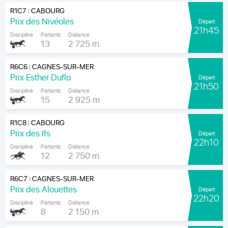
R1C7
CABOURG
|
Prix des Nivéoles
Départ
21h45
Discipline
Partants
Distance
13
2 725 m
R6C6
CAGNES-SUR-MER
|
Prix Esther Duflo
Départ
21h50
Discipline
Partants
Distance
15
2 925 m
R1C8
CABOURG
|
Prix des Ifs
Départ
22h10
Discipline
Partants
Distance
12
2 750 m
R6C7
CAGNES-SUR-MER
|
Prix des Alouettes
Départ
22h20
Discipline
Partants
Distance
8
2 150 m