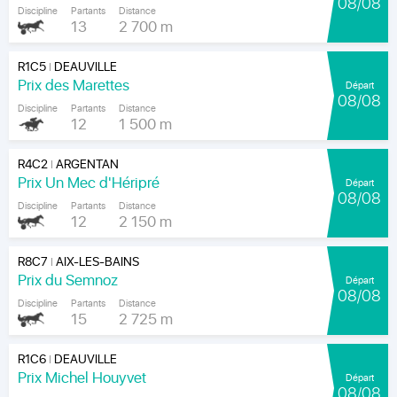
08/08
Discipline
Partants
Distance
13
2 700 m
R1C5
DEAUVILLE
|
Prix des Marettes
Départ
08/08
Discipline
Partants
Distance
12
1 500 m
R4C2
ARGENTAN
|
Prix Un Mec d'Héripré
Départ
08/08
Discipline
Partants
Distance
12
2 150 m
R8C7
AIX-LES-BAINS
|
Prix du Semnoz
Départ
08/08
Discipline
Partants
Distance
15
2 725 m
R1C6
DEAUVILLE
|
Prix Michel Houyvet
Départ
08/08