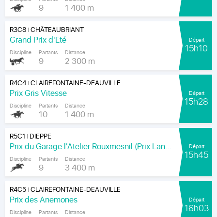
9
1 400 m
R3C8
CHÂTEAUBRIANT
|
Grand Prix d'Eté
Départ
15h10
Discipline
Partants
Distance
9
2 300 m
R4C4
CLAIREFONTAINE-DEAUVILLE
|
Prix Gris Vitesse
Départ
15h28
Discipline
Partants
Distance
10
1 400 m
R5C1
DIEPPE
|
Prix du Garage l'Atelier Rouxmesnil (Prix Lands End)
Départ
15h45
Discipline
Partants
Distance
9
3 400 m
R4C5
CLAIREFONTAINE-DEAUVILLE
|
Prix des Anemones
Départ
16h03
Discipline
Partants
Distance