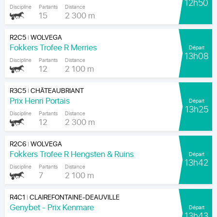
12h50
Discipline
Partants
Distance
15
2 300 m
R2C5
WOLVEGA
|
Fokkers Trofee R Merries
Départ
13h08
Discipline
Partants
Distance
12
2 100 m
R3C5
CHÂTEAUBRIANT
|
Prix Henri Portais
Départ
13h25
Discipline
Partants
Distance
12
2 300 m
R2C6
WOLVEGA
|
Fokkers Trofee R Hengsten & Ruins
Départ
13h42
Discipline
Partants
Distance
7
2 100 m
R4C1
CLAIREFONTAINE-DEAUVILLE
|
Genybet - Prix Kenmare
Départ
13h43