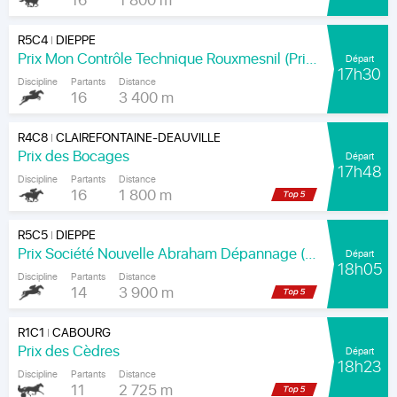
16
1 800 m
R5C4
DIEPPE
|
Prix Mon Contrôle Technique Rouxmesnil (Prix Jean de la Rochefoucauld)
Départ
17h30
Discipline
Partants
Distance
16
3 400 m
R4C8
CLAIREFONTAINE-DEAUVILLE
|
Prix des Bocages
Départ
17h48
Discipline
Partants
Distance
16
1 800 m
R5C5
DIEPPE
|
Prix Société Nouvelle Abraham Dépannage (Prix Arenice)
Départ
18h05
Discipline
Partants
Distance
14
3 900 m
R1C1
CABOURG
|
Prix des Cèdres
Départ
18h23
Discipline
Partants
Distance
11
2 725 m