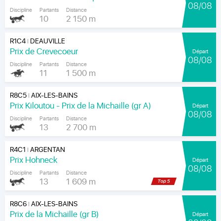
08/08
Discipline
Partants
Distance
10
2 150 m
R1C4
DEAUVILLE
|
Prix de Crevecoeur
Départ
08/08
Discipline
Partants
Distance
11
1 500 m
R8C5
AIX-LES-BAINS
|
Prix Kiloutou - Prix de la Michaille (gr A)
Départ
08/08
Discipline
Partants
Distance
13
2 700 m
R4C1
ARGENTAN
|
Prix Hohneck
Départ
08/08
Discipline
Partants
Distance
13
1 609 m
R8C6
AIX-LES-BAINS
|
Prix de la Michaille (gr B)
Départ