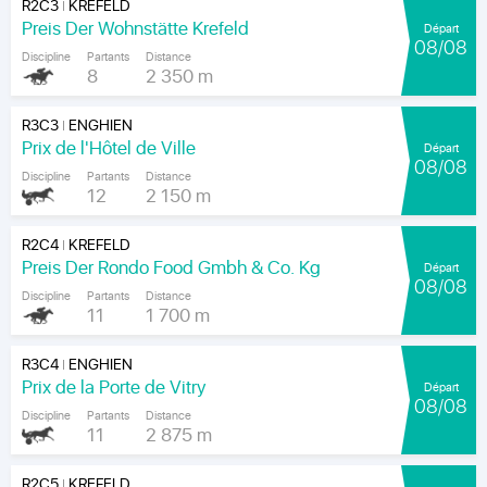
R2C3
KREFELD
|
Preis Der Wohnstätte Krefeld
Départ
08/08
Discipline
Partants
Distance
8
2 350 m
R3C3
ENGHIEN
|
Prix de l'Hôtel de Ville
Départ
08/08
Discipline
Partants
Distance
12
2 150 m
R2C4
KREFELD
|
Preis Der Rondo Food Gmbh & Co. Kg
Départ
08/08
Discipline
Partants
Distance
11
1 700 m
R3C4
ENGHIEN
|
Prix de la Porte de Vitry
Départ
08/08
Discipline
Partants
Distance
11
2 875 m
R2C5
KREFELD
|