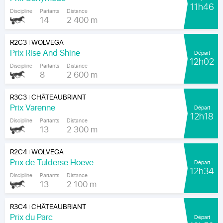
11h46
Discipline
Partants
Distance
14
2 400 m
R2C3
WOLVEGA
|
Prix Rise And Shine
Départ
12h02
Discipline
Partants
Distance
8
2 600 m
R3C3
CHÂTEAUBRIANT
|
Prix Varenne
Départ
12h18
Discipline
Partants
Distance
13
2 300 m
R2C4
WOLVEGA
|
Prix de Tulderse Hoeve
Départ
12h34
Discipline
Partants
Distance
13
2 100 m
R3C4
CHÂTEAUBRIANT
|
Prix du Parc
Départ