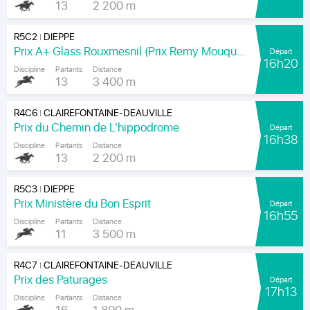
13
2 200 m
R5C2
DIEPPE
|
Prix A+ Glass Rouxmesnil (Prix Remy Mouquet)
Départ
16h20
Discipline
Partants
Distance
13
3 400 m
R4C6
CLAIREFONTAINE-DEAUVILLE
|
Prix du Chemin de L'hippodrome
Départ
16h38
Discipline
Partants
Distance
13
2 200 m
R5C3
DIEPPE
|
Prix Ministère du Bon Esprit
Départ
16h55
Discipline
Partants
Distance
11
3 500 m
R4C7
CLAIREFONTAINE-DEAUVILLE
|
Prix des Paturages
Départ
17h13
Discipline
Partants
Distance