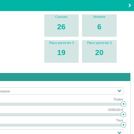
Courues
Victoires
26
6
Place parmi les 3
Place parmi les 5
19
20
Toutes
4338100 €
Tous