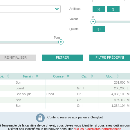
Artifices
N
N
0
Valeur
Quinté
Q+
Tous
RÉINITIALISER
FILTRER
FILTRE PRÉDÉFINI
pé.
Terrain
Course
Cat.
Alloc.
Bon
231,000
M
Lourd
Gr III
200,200
L.
Bon souple
Cond.
Gr I
4,338,100
M.
Bon
Gr I
674,112
M.
Bon
Gr I
1,334,104
M.
Contenu réservé aux parieurs Genybet
 l'ensemble de la carrière de ce cheval, vous devez vous identifier si vous avez déjà un com
N'étant pas identifié vous ne pouvez consulter
que les 5 dernières performances.