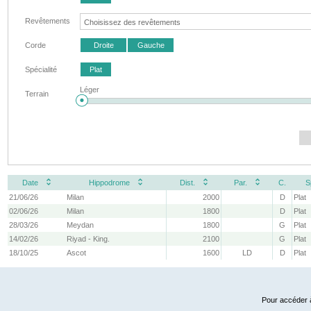
Revêtements
Corde
Droite
Gauche
Spécialité
Plat
Léger
Terrain
Date
Hippodrome
Dist.
Par.
C.
S
21/06/26
Milan
2000
D
Plat
02/06/26
Milan
1800
D
Plat
28/03/26
Meydan
1800
G
Plat
14/02/26
Riyad - King.
2100
G
Plat
18/10/25
Ascot
1600
LD
D
Plat
Pour accéder à