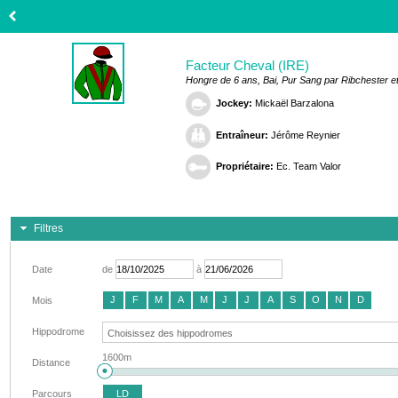
Facteur Cheval (IRE)
Hongre de 6 ans, Bai, Pur Sang par Ribchester e
Jockey:
Mickaël Barzalona
Entraîneur:
Jérôme Reynier
Propriétaire:
Ec. Team Valor
Filtres
Date
de
à
J
F
M
A
M
J
J
A
S
O
N
D
Mois
Hippodrome
1600m
Distance
Parcours
LD