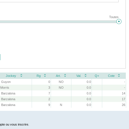
Toutes
Jockey
Rg
Art.
Val.
Q+
Cote
. Guyon
0
NO
0.0
-
 Morris
3
NO
0.0
-
 Barzalona
7
0.0
14
 Barzalona
2
0.0
17
 Barzalona
9
N
0.0
26
pte ou vous inscrire.