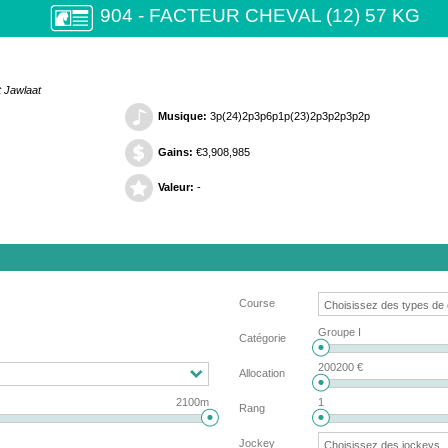
904 - FACTEUR CHEVAL (12) 57 KG
t Jawlaat
Musique:
3p(24)2p3p6p1p(23)2p3p2p3p2p
Gains:
€3,908,985
Valeur:
-
Course
Groupe I
Catégorie
200200 €
Allocation
2100m
1
Rang
Jockey