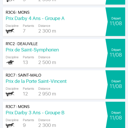
R3C6
MONS
|
Prix Darby 4 Ans - Groupe A
Départ
11/08
Discipline
Partants
Distance
7
2 300 m
R1C2
DEAUVILLE
|
Prix de Saint-Symphorien
Départ
11/08
Discipline
Partants
Distance
13
2 500 m
R2C7
SAINT-MALO
|
Prix de la Porte Saint-Vincent
Départ
11/08
Discipline
Partants
Distance
12
2 950 m
R3C7
MONS
|
Prix Darby 3 Ans - Groupe B
Départ
11/08
Discipline
Partants
Distance
9
2 300 m