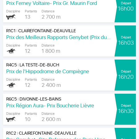
Prix Ferney Voltaire- Prix Gr. Maurin Ford
Départ
16h00
Discipline
Partants
Distance
13
2 700 m
R1C1
CLAIREFONTAINE-DEAUVILLE
|
Prix des Meilleurs Rapports Genybet (Prix du Haut-Bois)
Départ
16h03
Discipline
Partants
Distance
12
1 800 m
R4C5
LA TESTE-DE-BUCH
|
Prix de l'Hippodrome de Compiègne
Départ
16h20
Discipline
Partants
Distance
12
2 400 m
R6C5
DIVONNE-LES-BAINS
|
Prix Région Aura- Prix Boucherie Lièvre
Départ
16h30
Discipline
Partants
Distance
10
2 600 m
R1C2
CLAIREFONTAINE-DEAUVILLE
|