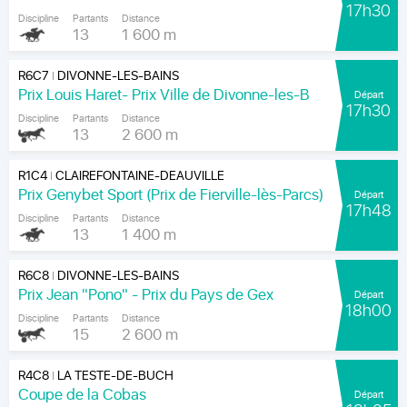
17h30
Discipline
Partants
Distance
13
1 600 m
R6C7
DIVONNE-LES-BAINS
|
Prix Louis Haret- Prix Ville de Divonne-les-B
Départ
17h30
Discipline
Partants
Distance
13
2 600 m
R1C4
CLAIREFONTAINE-DEAUVILLE
|
Prix Genybet Sport (Prix de Fierville-lès-Parcs)
Départ
17h48
Discipline
Partants
Distance
13
1 400 m
R6C8
DIVONNE-LES-BAINS
|
Prix Jean "Pono" - Prix du Pays de Gex
Départ
18h00
Discipline
Partants
Distance
15
2 600 m
R4C8
LA TESTE-DE-BUCH
|
Coupe de la Cobas
Départ