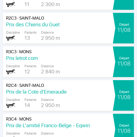
11
2 300 m
R2C3
SAINT-MALO
|
Prix des Chiens du Guet
Départ
11/08
Discipline
Partants
Distance
13
2 950 m
R3C3
MONS
|
Prix letrot.com
Départ
11/08
Discipline
Partants
Distance
12
2 840 m
R2C4
SAINT-MALO
|
Prix de la Cote d'Emeraude
Départ
11/08
Discipline
Partants
Distance
14
2 950 m
R3C4
MONS
|
Prix de L'amitié Franco-Belge - Eqwin
Départ
11/08
Discipline
Partants
Distance