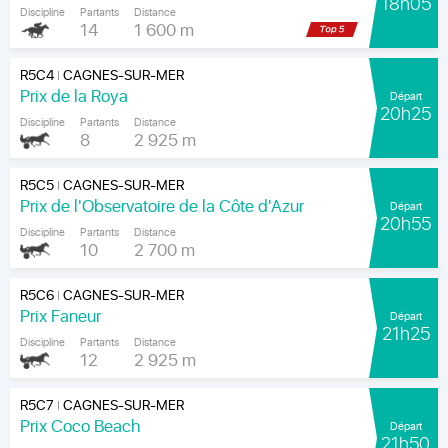
18h05
Discipline
Partants
Distance
14
1 600 m
R5C4
CAGNES-SUR-MER
|
Prix de la Roya
Départ
20h25
Discipline
Partants
Distance
8
2 925 m
R5C5
CAGNES-SUR-MER
|
Prix de l'Observatoire de la Côte d'Azur
Départ
20h55
Discipline
Partants
Distance
10
2 700 m
R5C6
CAGNES-SUR-MER
|
Prix Faneur
Départ
21h25
Discipline
Partants
Distance
12
2 925 m
R5C7
CAGNES-SUR-MER
|
Prix Coco Beach
Départ
21h50