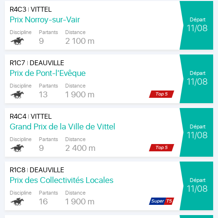
R4C3
VITTEL
|
Prix Norroy-sur-Vair
Départ
11/08
Discipline
Partants
Distance
9
2 100 m
R1C7
DEAUVILLE
|
Prix de Pont-l'Evêque
Départ
11/08
Discipline
Partants
Distance
13
1 900 m
R4C4
VITTEL
|
Grand Prix de la Ville de Vittel
Départ
11/08
Discipline
Partants
Distance
9
2 400 m
R1C8
DEAUVILLE
|
Prix des Collectivités Locales
Départ
11/08
Discipline
Partants
Distance
16
1 900 m