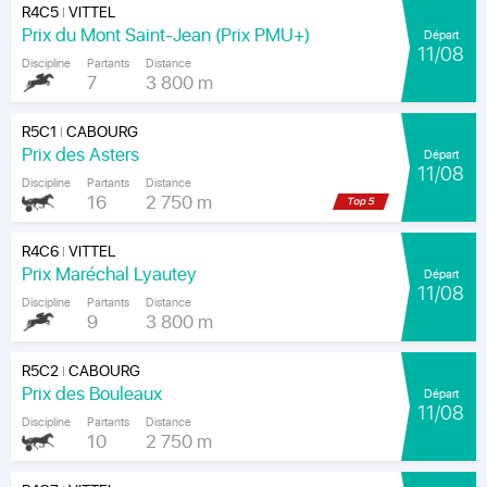
R4C5
VITTEL
|
Prix du Mont Saint-Jean (Prix PMU+)
Départ
11/08
Discipline
Partants
Distance
7
3 800 m
R5C1
CABOURG
|
Prix des Asters
Départ
11/08
Discipline
Partants
Distance
16
2 750 m
R4C6
VITTEL
|
Prix Maréchal Lyautey
Départ
11/08
Discipline
Partants
Distance
9
3 800 m
R5C2
CABOURG
|
Prix des Bouleaux
Départ
11/08
Discipline
Partants
Distance
10
2 750 m