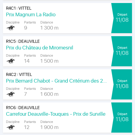
R4C1
VITTEL
|
Prix Magnum La Radio
Départ
11/08
Discipline
Partants
Distance
9
1 300 m
R1C5
DEAUVILLE
|
Prix du Château de Miromesnil
Départ
11/08
Discipline
Partants
Distance
14
1 500 m
R4C2
VITTEL
|
Prix Bernard Chabot - Grand Critérium des 2 Ans de Vittel
Départ
11/08
Discipline
Partants
Distance
7
1 600 m
R1C6
DEAUVILLE
|
Carrefour Deauville-Touques - Prix de Surville
Départ
11/08
Discipline
Partants
Distance
12
1 900 m