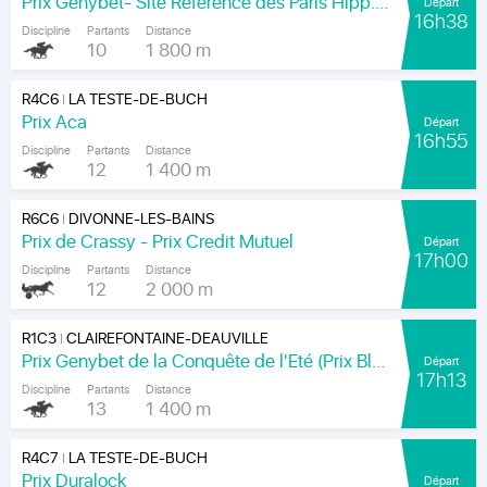
Prix Genybet- Site Reference des Paris Hipp.(px du Domaine du H. Bois)
Départ
16h38
Discipline
Partants
Distance
10
1 800 m
R4C6
LA TESTE-DE-BUCH
|
Prix Aca
Départ
16h55
Discipline
Partants
Distance
12
1 400 m
R6C6
DIVONNE-LES-BAINS
|
Prix de Crassy - Prix Credit Mutuel
Départ
17h00
Discipline
Partants
Distance
12
2 000 m
R1C3
CLAIREFONTAINE-DEAUVILLE
|
Prix Genybet de la Conquête de l'Eté (Prix Blangy-le-Château)
Départ
17h13
Discipline
Partants
Distance
13
1 400 m
R4C7
LA TESTE-DE-BUCH
|
Prix Duralock
Départ