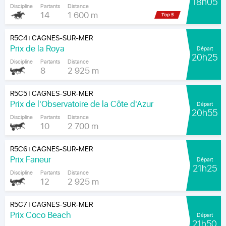
18h05
Discipline
Partants
Distance
14
1 600 m
R5C4
CAGNES-SUR-MER
|
Prix de la Roya
Départ
20h25
Discipline
Partants
Distance
8
2 925 m
R5C5
CAGNES-SUR-MER
|
Prix de l'Observatoire de la Côte d'Azur
Départ
20h55
Discipline
Partants
Distance
10
2 700 m
R5C6
CAGNES-SUR-MER
|
Prix Faneur
Départ
21h25
Discipline
Partants
Distance
12
2 925 m
R5C7
CAGNES-SUR-MER
|
Prix Coco Beach
Départ
21h50