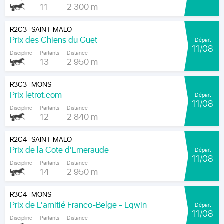
11
2 300 m
R2C3
SAINT-MALO
|
Prix des Chiens du Guet
Départ
11/08
Discipline
Partants
Distance
13
2 950 m
R3C3
MONS
|
Prix letrot.com
Départ
11/08
Discipline
Partants
Distance
12
2 840 m
R2C4
SAINT-MALO
|
Prix de la Cote d'Emeraude
Départ
11/08
Discipline
Partants
Distance
14
2 950 m
R3C4
MONS
|
Prix de L'amitié Franco-Belge - Eqwin
Départ
11/08
Discipline
Partants
Distance