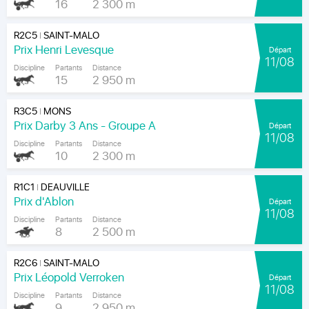
16
2 300 m
R2C5
SAINT-MALO
|
Prix Henri Levesque
Départ
11/08
Discipline
Partants
Distance
15
2 950 m
R3C5
MONS
|
Prix Darby 3 Ans - Groupe A
Départ
11/08
Discipline
Partants
Distance
10
2 300 m
R1C1
DEAUVILLE
|
Prix d'Ablon
Départ
11/08
Discipline
Partants
Distance
8
2 500 m
R2C6
SAINT-MALO
|
Prix Léopold Verroken
Départ
11/08
Discipline
Partants
Distance
9
2 950 m