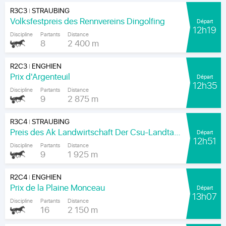
R3C3
STRAUBING
|
Volksfestpreis des Rennvereins Dingolfing
Départ
12h19
Discipline
Partants
Distance
8
2 400 m
R2C3
ENGHIEN
|
Prix d'Argenteuil
Départ
12h35
Discipline
Partants
Distance
9
2 875 m
R3C4
STRAUBING
|
Preis des Ak Landwirtschaft Der Csu-Landtagsfraktion
Départ
12h51
Discipline
Partants
Distance
9
1 925 m
R2C4
ENGHIEN
|
Prix de la Plaine Monceau
Départ
13h07
Discipline
Partants
Distance
16
2 150 m