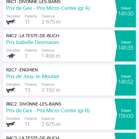
R6C1
DIVONNE-LES-BAINS
|
Prix de Gex - Prix Micro-Center (gr A)
Départ
14h30
Discipline
Partants
Distance
11
2 675 m
R4C2
LA TESTE-DE-BUCH
|
Prix Isabelle Desmarais
Départ
14h35
Discipline
Partants
Distance
7
1 400 m
R2C7
ENGHIEN
|
Prix de Jouy-le-Moutier
Départ
14h52
Discipline
Partants
Distance
13
2 150 m
R6C2
DIVONNE-LES-BAINS
|
Prix de Gex - Prix Micro-Center (gr B)
Départ
15h00
Discipline
Partants
Distance
11
2 675 m
R4C3
LA TESTE-DE-BUCH
|