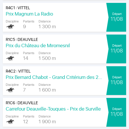
R4C1
VITTEL
|
Prix Magnum La Radio
Départ
11/08
Discipline
Partants
Distance
9
1 300 m
R1C5
DEAUVILLE
|
Prix du Château de Miromesnil
Départ
11/08
Discipline
Partants
Distance
14
1 500 m
R4C2
VITTEL
|
Prix Bernard Chabot - Grand Critérium des 2 Ans de Vittel
Départ
11/08
Discipline
Partants
Distance
7
1 600 m
R1C6
DEAUVILLE
|
Carrefour Deauville-Touques - Prix de Surville
Départ
11/08
Discipline
Partants
Distance
12
1 900 m