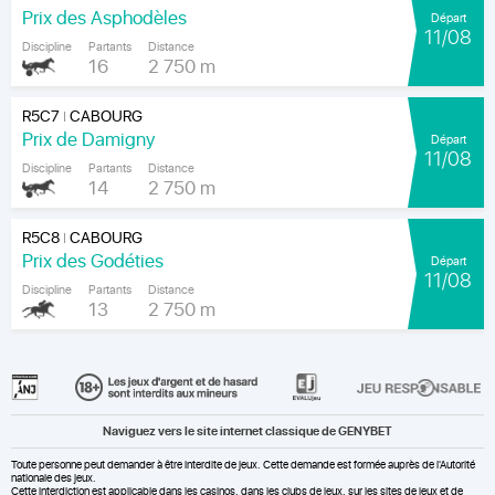
Prix des Asphodèles
Départ
11/08
Discipline
Partants
Distance
16
2 750 m
R5C7
CABOURG
|
Prix de Damigny
Départ
11/08
Discipline
Partants
Distance
14
2 750 m
R5C8
CABOURG
|
Prix des Godéties
Départ
11/08
Discipline
Partants
Distance
13
2 750 m
Naviguez vers le site internet classique de GENYBET
Toute personne peut demander à être interdite de jeux. Cette demande est formée auprès de l'Autorité
nationale des jeux.
Cette interdiction est applicable dans les casinos, dans les clubs de jeux, sur les sites de jeux et de