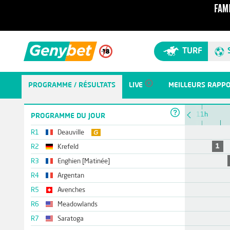
TURF
PROGRAMME / RÉSULTATS
LIVE
MEILLEURS RAPP
11h
PROGRAMME DU JOUR
R1
Deauville
1
R2
Krefeld
R3
Enghien [Matinée]
R4
Argentan
R5
Avenches
R6
Meadowlands
R7
Saratoga