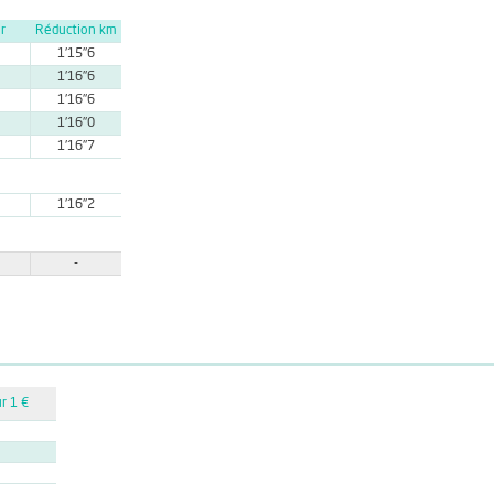
r
Réduction km
1'15''6
1'16''6
1'16''6
1'16''0
1'16''7
1'16''2
-
r 1 €