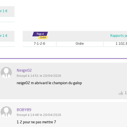
r 1 €
r 1 €
Rapports p
7-1-2-6
Ordre
1 102,
Neige02
Envoyé à 14:51 le 20/04/2026
neige02 m abrivard le champion du galop
BOBY89
Envoyé à 14:48 le 20/04/2026
1 2 pour ne pas mettre 7