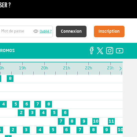
Connexion
Inscription
Oublié ?
ROMOS
8h
19h
20h
21h
22h
23h
00h
8
4
5
6
7
8
2
3
4
5
6
7
8
9
10
11
1
2
3
4
5
6
7
8
9
10
1