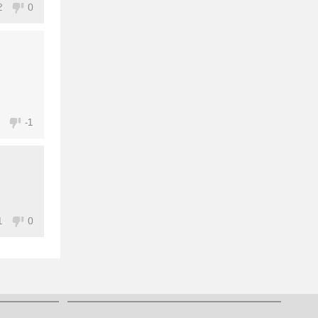
2
0
4
-1
1
0