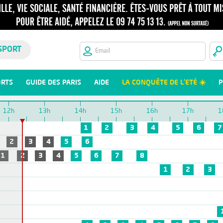
SPORT
ORTS
GUIDE DES PARIS
AIDE
LA CONQUÊTE DE L'ETÉ ☀️
P
12h
13h
14h
15h
16h
17h
1
1
2
3
4
5
6
7
2
3
4
5
6
1
2
3
4
5
6
7
8
1
2
3