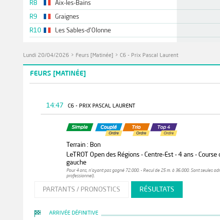
R8
Aix-les-Bains
R9
Graignes
R10
Les Sables-d'Olonne
Lundi 20/04/2026
>
Feurs [Matinée]
>
C6 - Prix Pascal Laurent
FEURS [MATINÉE]
14:47
C6 - PRIX PASCAL LAURENT
Terrain : Bon
LeTROT Open des Régions - Centre-Est - 4 ans - Course qua
gauche
Pour 4 ans, n'ayant pas gagné 72.000. - Recul de 25 m. à 36.000. Sont seules adm
professionnel).
PARTANTS / PRONOSTICS
RÉSULTATS
ARRIVÉE DÉFINITIVE