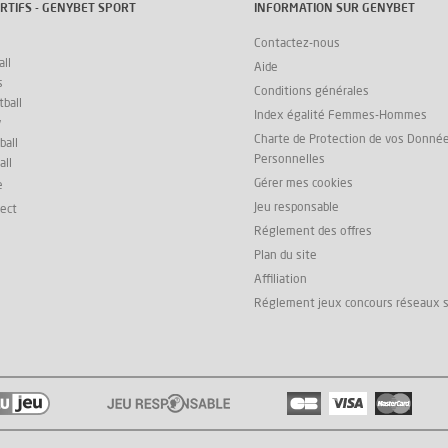
RTIFS - GENYBET SPORT
INFORMATION SUR GENYBET
Contactez-nous
ll
Aide
s
Conditions générales
ball
Index égalité Femmes-Hommes
y
Charte de Protection de vos Donné
ball
Personnelles
all
Gérer mes cookies
e
Jeu responsable
rect
Réglement des offres
Plan du site
Affiliation
Réglement jeux concours réseaux 