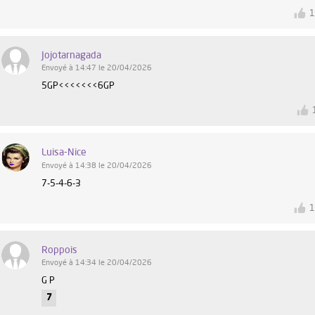
Jojotarnagada
Envoyé à 14:47 le 20/04/2026
5GP<<<<<<<6GP
Luisa-Nice
Envoyé à 14:38 le 20/04/2026
7-5-4-6-3
Roppois
Envoyé à 14:34 le 20/04/2026
G P
7