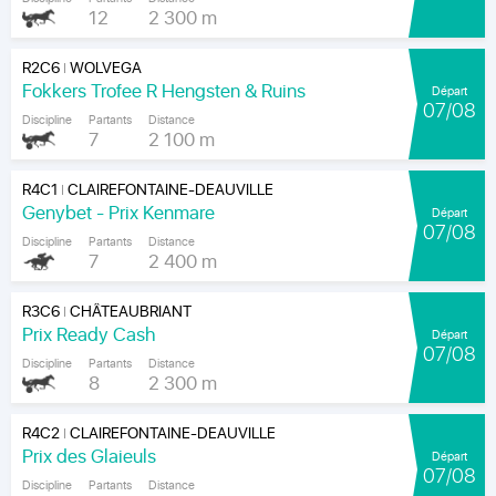
12
2 300 m
R2C6
WOLVEGA
|
Fokkers Trofee R Hengsten & Ruins
Départ
07/08
Discipline
Partants
Distance
7
2 100 m
R4C1
CLAIREFONTAINE-DEAUVILLE
|
Genybet - Prix Kenmare
Départ
07/08
Discipline
Partants
Distance
7
2 400 m
R3C6
CHÂTEAUBRIANT
|
Prix Ready Cash
Départ
07/08
Discipline
Partants
Distance
8
2 300 m
R4C2
CLAIREFONTAINE-DEAUVILLE
|
Prix des Glaieuls
Départ
07/08
Discipline
Partants
Distance