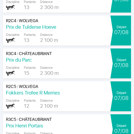
Discipline
Partants
Distance
13
2 300 m
R2C4
WOLVEGA
|
Prix de Tulderse Hoeve
Départ
07/08
Discipline
Partants
Distance
13
2 100 m
R3C4
CHÂTEAUBRIANT
|
Prix du Parc
Départ
07/08
Discipline
Partants
Distance
15
2 300 m
R2C5
WOLVEGA
|
Fokkers Trofee R Merries
Départ
07/08
Discipline
Partants
Distance
12
2 100 m
R3C5
CHÂTEAUBRIANT
|
Prix Henri Portais
Départ
07/08
Discipline
Partants
Distance