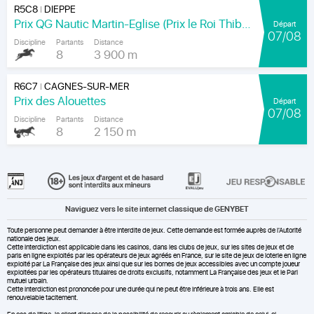
R5C8
DIEPPE
|
Prix QG Nautic Martin-Eglise (Prix le Roi Thibault)
Départ
07/08
Discipline
Partants
Distance
8
3 900 m
R6C7
CAGNES-SUR-MER
|
Prix des Alouettes
Départ
07/08
Discipline
Partants
Distance
8
2 150 m
Naviguez vers le site internet classique de GENYBET
Toute personne peut demander à être interdite de jeux. Cette demande est formée auprès de l'Autorité
nationale des jeux.
Cette interdiction est applicable dans les casinos, dans les clubs de jeux, sur les sites de jeux et de
paris en ligne exploités par les opérateurs de jeux agréés en France, sur le site de jeux de loterie en ligne
exploité par La Française des jeux ainsi que sur les bornes de jeux accessibles avec un compte joueur
exploitées par les opérateurs titulaires de droits exclusifs, notamment La Française des jeux et le Pari
mutuel urbain.
Cette interdiction est prononcée pour une durée qui ne peut être inférieure à trois ans. Elle est
renouvelable tacitement.