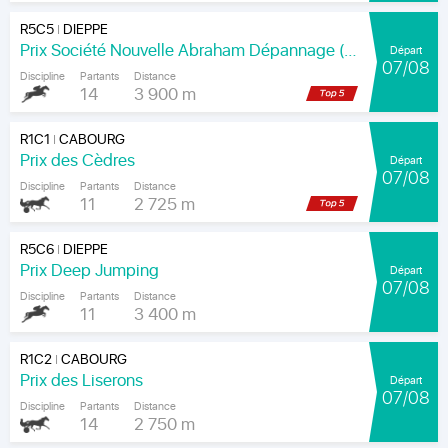
R5C5
DIEPPE
|
Prix Société Nouvelle Abraham Dépannage (Prix Arenice)
Départ
07/08
Discipline
Partants
Distance
14
3 900 m
R1C1
CABOURG
|
Prix des Cèdres
Départ
07/08
Discipline
Partants
Distance
11
2 725 m
R5C6
DIEPPE
|
Prix Deep Jumping
Départ
07/08
Discipline
Partants
Distance
11
3 400 m
R1C2
CABOURG
|
Prix des Liserons
Départ
07/08
Discipline
Partants
Distance
14
2 750 m