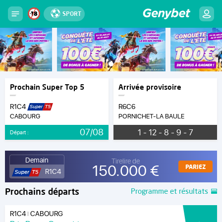
SPORT
Prochain Super Top 5
Arrivée provisoire
R1C4
R6C6
CABOURG
PORNICHET-LA BAULE
07/08
1 - 12 - 8 - 9 - 7
Départ :
Demain
Tirelire de
150.000 €
PARIEZ
R1C4
Prochains départs
Programme et résultats
R1C4
CABOURG
|