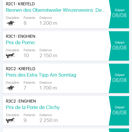
R2C1
KREFELD
|
Rennen des Oberrotweiler Winzervereins. Der Klassiker Am Kaiser.
Départ
08/08
Discipline
Partants
Distance
8
1 200 m
R3C1
ENGHIEN
|
Prix de Pornic
Départ
08/08
Discipline
Partants
Distance
10
2 150 m
R2C2
KREFELD
|
Preis des Extra Tipp Am Sonntag
Départ
08/08
Discipline
Partants
Distance
7
1 700 m
R3C2
ENGHIEN
|
Prix de la Porte de Clichy
Départ
08/08
Discipline
Partants
Distance
9
2 250 m