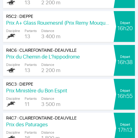
13
2 200 m
R5C2
DIEPPE
|
Prix A+ Glass Rouxmesnil (Prix Remy Mouquet)
Départ
16h20
Discipline
Partants
Distance
13
3 400 m
R4C6
CLAIREFONTAINE-DEAUVILLE
|
Prix du Chemin de L'hippodrome
Départ
16h38
Discipline
Partants
Distance
13
2 200 m
R5C3
DIEPPE
|
Prix Ministère du Bon Esprit
Départ
16h55
Discipline
Partants
Distance
11
3 500 m
R4C7
CLAIREFONTAINE-DEAUVILLE
|
Prix des Paturages
Départ
17h13
Discipline
Partants
Distance