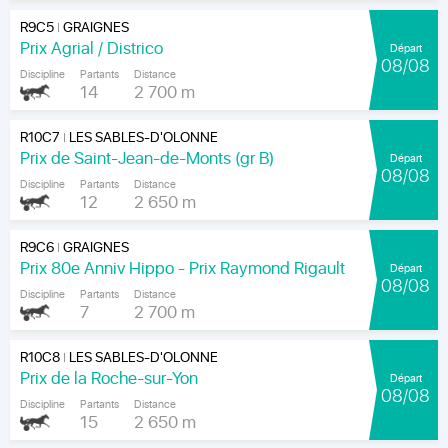
R9C5
GRAIGNES
|
Prix Agrial / Districo
Départ
08/08
Discipline
Partants
Distance
14
2 700 m
R10C7
LES SABLES-D'OLONNE
|
Prix de Saint-Jean-de-Monts (gr B)
Départ
08/08
Discipline
Partants
Distance
12
2 650 m
R9C6
GRAIGNES
|
Prix 80e Anniv Hippo - Prix Raymond Rigault
Départ
08/08
Discipline
Partants
Distance
7
2 700 m
R10C8
LES SABLES-D'OLONNE
|
Prix de la Roche-sur-Yon
Départ
08/08
Discipline
Partants
Distance
15
2 650 m