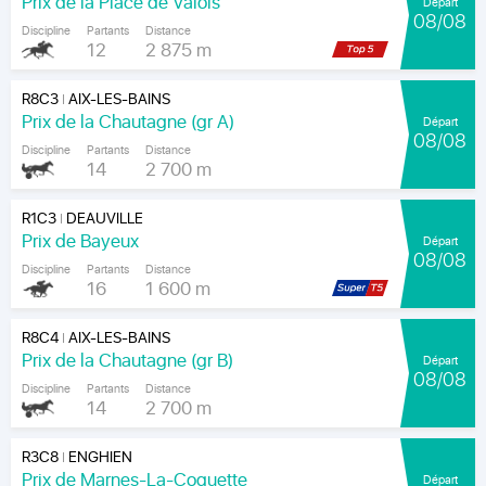
Prix de la Place de Valois
Départ
08/08
Discipline
Partants
Distance
12
2 875 m
R8C3
AIX-LES-BAINS
|
Prix de la Chautagne (gr A)
Départ
08/08
Discipline
Partants
Distance
14
2 700 m
R1C3
DEAUVILLE
|
Prix de Bayeux
Départ
08/08
Discipline
Partants
Distance
16
1 600 m
R8C4
AIX-LES-BAINS
|
Prix de la Chautagne (gr B)
Départ
08/08
Discipline
Partants
Distance
14
2 700 m
R3C8
ENGHIEN
|
Prix de Marnes-La-Coquette
Départ