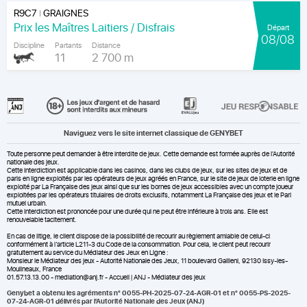
R9C7
GRAIGNES
|
Prix les Maîtres Laitiers / Disfrais
Départ
08/08
Discipline
Partants
Distance
11
2 700 m
Naviguez vers le site internet classique de GENYBET
Toute personne peut demander à être interdite de jeux. Cette demande est formée auprès de l'Autorité
nationale des jeux.
Cette interdiction est applicable dans les casinos, dans les clubs de jeux, sur les sites de jeux et de
paris en ligne exploités par les opérateurs de jeux agréés en France, sur le site de jeux de loterie en ligne
exploité par La Française des jeux ainsi que sur les bornes de jeux accessibles avec un compte joueur
exploitées par les opérateurs titulaires de droits exclusifs, notamment La Française des jeux et le Pari
mutuel urbain.
Cette interdiction est prononcée pour une durée qui ne peut être inférieure à trois ans. Elle est
renouvelable tacitement.
En cas de litige, le client dispose de la possibilité de recourir au règlement amiable de celui-ci
conformément à l’article L211-3 du Code de la consommation. Pour cela, le client peut recourir
gratuitement au service du Médiateur des Jeux en Ligne :
Monsieur le Médiateur des jeux - Autorité Nationale des Jeux, 11 boulevard Gallieni, 92130 Issy-les-
Moulineaux, France
01.57.13.13.00 - mediation@anj.fr -
Accueil | ANJ - Médiateur des jeux
Genybet a obtenu les agréments n° 0055-PH-2025-07-24-AGR-01 et n° 0055-PS-2025-
07-24-AGR-01 délivrés par l'Autorité Nationale des Jeux (ANJ)