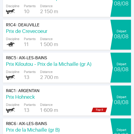
08/08
Discipline
Partants
Distance
10
2 150 m
R1C4
DEAUVILLE
|
Prix de Crevecoeur
Départ
08/08
Discipline
Partants
Distance
11
1 500 m
R8C5
AIX-LES-BAINS
|
Prix Kiloutou - Prix de la Michaille (gr A)
Départ
08/08
Discipline
Partants
Distance
13
2 700 m
R4C1
ARGENTAN
|
Prix Hohneck
Départ
08/08
Discipline
Partants
Distance
13
1 609 m
R8C6
AIX-LES-BAINS
|
Prix de la Michaille (gr B)
Départ