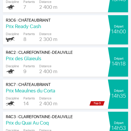
Discipline
Partants
Distance
7
2 400 m
R3C6
CHÂTEAUBRIANT
|
Prix Ready Cash
Départ
14h00
Discipline
Partants
Distance
8
2 300 m
R4C2
CLAIREFONTAINE-DEAUVILLE
|
Prix des Glaieuls
Départ
14h18
Discipline
Partants
Distance
9
2 400 m
R3C7
CHÂTEAUBRIANT
|
Prix Meaulnes du Corta
Départ
14h35
Discipline
Partants
Distance
14
2 400 m
R4C3
CLAIREFONTAINE-DEAUVILLE
|
Prix du Quai Au Coq
Départ
14h53
Discipline
Partants
Distance