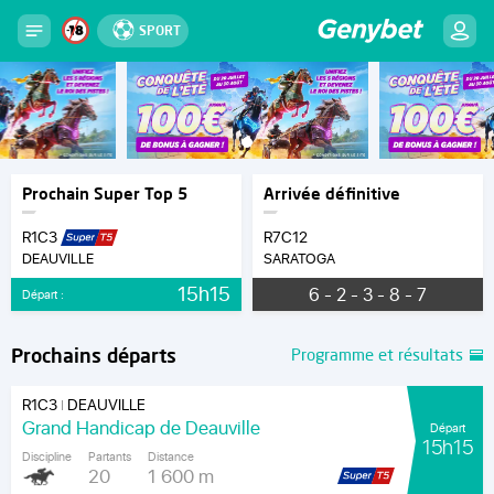
SPORT
Prochain Super Top 5
Arrivée définitive
R1C3
R7C12
DEAUVILLE
SARATOGA
15h15
6 - 2 - 3 - 8 - 7
Départ :
Prochains départs
Programme et résultats
R1C3
DEAUVILLE
|
Grand Handicap de Deauville
Départ
15h15
Discipline
Partants
Distance
20
1 600 m