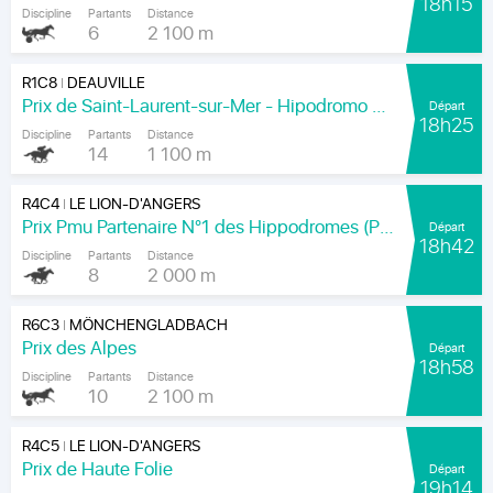
18h15
Discipline
Partants
Distance
6
2 100 m
R1C8
DEAUVILLE
|
Prix de Saint-Laurent-sur-Mer - Hipodromo de Maronas
Départ
18h25
Discipline
Partants
Distance
14
1 100 m
R4C4
LE LION-D'ANGERS
|
Prix Pmu Partenaire N°1 des Hippodromes (Prix du Moulin de Varennes)
Départ
18h42
Discipline
Partants
Distance
8
2 000 m
R6C3
MÖNCHENGLADBACH
|
Prix des Alpes
Départ
18h58
Discipline
Partants
Distance
10
2 100 m
R4C5
LE LION-D'ANGERS
|
Prix de Haute Folie
Départ
19h14