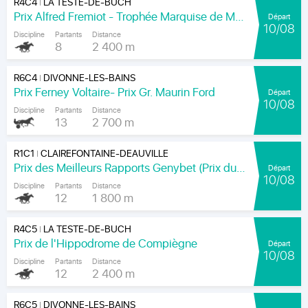
R4C4
LA TESTE-DE-BUCH
|
Prix Alfred Fremiot - Trophée Marquise de Moratalla
Départ
10/08
Discipline
Partants
Distance
8
2 400 m
R6C4
DIVONNE-LES-BAINS
|
Prix Ferney Voltaire- Prix Gr. Maurin Ford
Départ
10/08
Discipline
Partants
Distance
13
2 700 m
R1C1
CLAIREFONTAINE-DEAUVILLE
|
Prix des Meilleurs Rapports Genybet (Prix du Haut-Bois)
Départ
10/08
Discipline
Partants
Distance
12
1 800 m
R4C5
LA TESTE-DE-BUCH
|
Prix de l'Hippodrome de Compiègne
Départ
10/08
Discipline
Partants
Distance
12
2 400 m
R6C5
DIVONNE-LES-BAINS
|