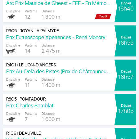
Arc Prix Maurice de Gheest - FEE - En Mémoire de Louis Romanet
Départ
16h40
Discipline
Partants
Distance
12
1 300 m
R9C5
ROYAN LA PALMYRE
|
Prix Futuroscope Xperiences - René Monory
Départ
16h55
Discipline
Partants
Distance
14
2 475 m
R4C1
LE LION-D'ANGERS
|
Prix Au-Delà des Pistes (Prix de Châteauneuf-sur-Sarthe)
Départ
16h57
Discipline
Partants
Distance
11
1 400 m
R8C5
POMPADOUR
|
Prix Charles Semblat
Départ
17h05
Discipline
Partants
Distance
7
1 600 m
R1C6
DEAUVILLE
|