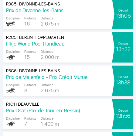
R3C5
DIVONNE-LES-BAINS
|
Prix de Divonne-les-Bains
Départ
13h06
Discipline
Partants
Distance
16
2 675 m
R2C5
BERLIN-HOPPEGARTEN
|
Hkjc World Pool Handicap
Départ
13h22
Discipline
Partants
Distance
15
2 000 m
R3C6
DIVONNE-LES-BAINS
|
Prix de Maienfeld - Prix Crédit Mutuel
Départ
13h38
Discipline
Partants
Distance
8
2 675 m
R1C1
DEAUVILLE
|
Prix Osaf (Prix de Tour-en-Bessin)
Départ
13h56
Discipline
Partants
Distance
7
1 400 m