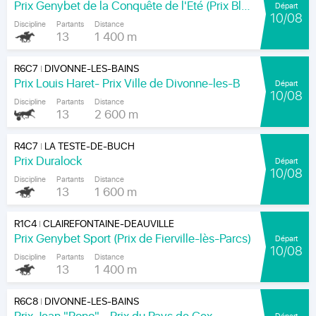
Prix Genybet de la Conquête de l'Eté (Prix Blangy-le-Château)
Départ
10/08
Discipline
Partants
Distance
13
1 400 m
R6C7
DIVONNE-LES-BAINS
|
Prix Louis Haret- Prix Ville de Divonne-les-B
Départ
10/08
Discipline
Partants
Distance
13
2 600 m
R4C7
LA TESTE-DE-BUCH
|
Prix Duralock
Départ
10/08
Discipline
Partants
Distance
13
1 600 m
R1C4
CLAIREFONTAINE-DEAUVILLE
|
Prix Genybet Sport (Prix de Fierville-lès-Parcs)
Départ
10/08
Discipline
Partants
Distance
13
1 400 m
R6C8
DIVONNE-LES-BAINS
|