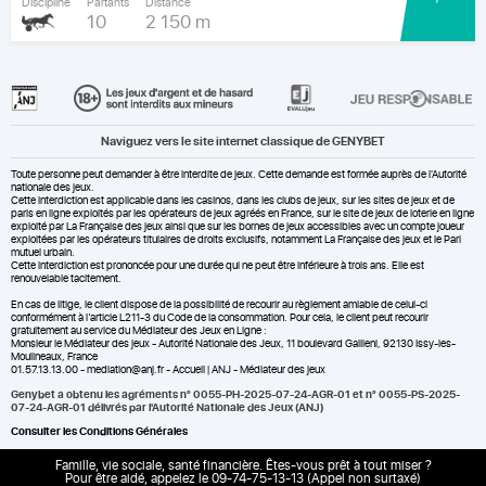
Discipline
Partants
Distance
10
2 150 m
Naviguez vers le site internet classique de GENYBET
Toute personne peut demander à être interdite de jeux. Cette demande est formée auprès de l'Autorité
nationale des jeux.
Cette interdiction est applicable dans les casinos, dans les clubs de jeux, sur les sites de jeux et de
paris en ligne exploités par les opérateurs de jeux agréés en France, sur le site de jeux de loterie en ligne
exploité par La Française des jeux ainsi que sur les bornes de jeux accessibles avec un compte joueur
exploitées par les opérateurs titulaires de droits exclusifs, notamment La Française des jeux et le Pari
mutuel urbain.
Cette interdiction est prononcée pour une durée qui ne peut être inférieure à trois ans. Elle est
renouvelable tacitement.
En cas de litige, le client dispose de la possibilité de recourir au règlement amiable de celui-ci
conformément à l’article L211-3 du Code de la consommation. Pour cela, le client peut recourir
gratuitement au service du Médiateur des Jeux en Ligne :
Monsieur le Médiateur des jeux - Autorité Nationale des Jeux, 11 boulevard Gallieni, 92130 Issy-les-
Moulineaux, France
01.57.13.13.00 - mediation@anj.fr -
Accueil | ANJ - Médiateur des jeux
Genybet a obtenu les agréments n° 0055-PH-2025-07-24-AGR-01 et n° 0055-PS-2025-
07-24-AGR-01 délivrés par l'Autorité Nationale des Jeux (ANJ)
Consulter les Conditions Générales
Famille, vie sociale, santé financière. Êtes-vous prêt à tout miser ?
Pour être aidé, appelez le 09-74-75-13-13 (Appel non surtaxé)