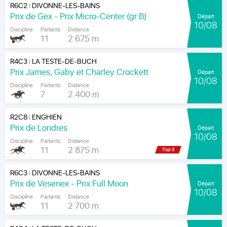
R6C2
DIVONNE-LES-BAINS
|
Prix de Gex - Prix Micro-Center (gr B)
Départ
10/08
Discipline
Partants
Distance
11
2 675 m
R4C3
LA TESTE-DE-BUCH
|
Prix James, Gaby et Charley Crockett
Départ
10/08
Discipline
Partants
Distance
7
2 400 m
R2C8
ENGHIEN
|
Prix de Londres
Départ
10/08
Discipline
Partants
Distance
11
2 875 m
R6C3
DIVONNE-LES-BAINS
|
Prix de Vesenex - Prix Full Moon
Départ
10/08
Discipline
Partants
Distance
11
2 700 m