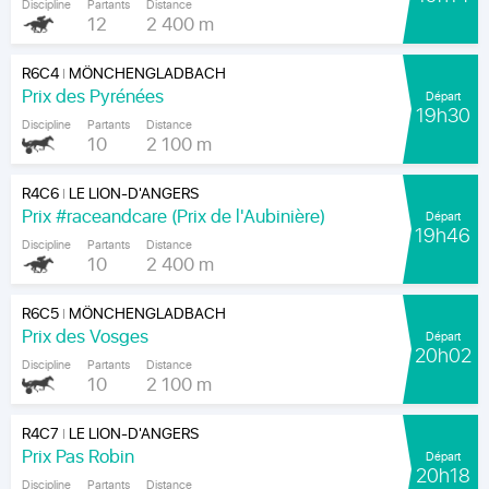
Discipline
Partants
Distance
12
2 400 m
R6C4
MÖNCHENGLADBACH
|
Prix des Pyrénées
Départ
19h30
Discipline
Partants
Distance
10
2 100 m
R4C6
LE LION-D'ANGERS
|
Prix #raceandcare (Prix de l'Aubinière)
Départ
19h46
Discipline
Partants
Distance
10
2 400 m
R6C5
MÖNCHENGLADBACH
|
Prix des Vosges
Départ
20h02
Discipline
Partants
Distance
10
2 100 m
R4C7
LE LION-D'ANGERS
|
Prix Pas Robin
Départ
20h18
Discipline
Partants
Distance