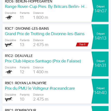
R2C6
BERLIN-HOPPEGARTEN
|
Range Rover-Cup Pres. By Britcars Berlin- Hoppegartener Stutenp.
Départ
14h07
Discipline
Partants
Distance
11
1 800 m
R3C7
DIVONNE-LES-BAINS
|
Grand Prix de Trotting de Divonne-les-Bains
Départ
14h13
Discipline
Partants
Distance
13
2 675 m
R1C2
DEAUVILLE
|
Prix Club Hipico Santiago (Prix de Falaise)
Départ
14h31
Discipline
Partants
Distance
12
1 400 m
R9C1
ROYAN LA PALMYRE
|
Prix du PMU le Voltigeur #raceandcare
Départ
14h40
Discipline
Partants
Distance
10
2 475 m
R8C1
POMPADOUR
|