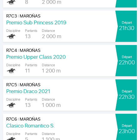
8
2 000 m
R7C3
MAROÑAS
|
Premio Sub Princess 2019
Départ
21h30
Discipline
Partants
Distance
13
2 000 m
R7C4
MAROÑAS
|
Premio Upper Class 2020
Départ
22h00
Discipline
Partants
Distance
11
1 200 m
R7C5
MAROÑAS
|
Premio Draco 2021
Départ
22h30
Discipline
Partants
Distance
13
1 000 m
R7C6
MAROÑAS
|
Clasico Romantico S.
Départ
23h00
Discipline
Partants
Distance
5
1 100 m