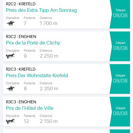
R2C2
KREFELD
|
Preis des Extra Tipp Am Sonntag
Départ
08/08
Discipline
Partants
Distance
7
1 700 m
R3C2
ENGHIEN
|
Prix de la Porte de Clichy
Départ
08/08
Discipline
Partants
Distance
9
2 250 m
R2C3
KREFELD
|
Preis Der Wohnstätte Krefeld
Départ
08/08
Discipline
Partants
Distance
8
2 350 m
R3C3
ENGHIEN
|
Prix de l'Hôtel de Ville
Départ
08/08
Discipline
Partants
Distance
12
2 150 m