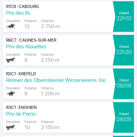
R1C8
CABOURG
|
Prix des Ifs
Départ
22h10
Discipline
Partants
Distance
12
2 750 m
R6C7
CAGNES-SUR-MER
|
Prix des Alouettes
Départ
22h20
Discipline
Partants
Distance
8
2 150 m
R2C1
KREFELD
|
Rennen des Oberrotweiler Winzervereins. Der Klassiker Am Kaiser.
Départ
08/08
Discipline
Partants
Distance
8
1 200 m
R3C1
ENGHIEN
|
Prix de Pornic
Départ
08/08
Discipline
Partants
Distance
10
2 150 m