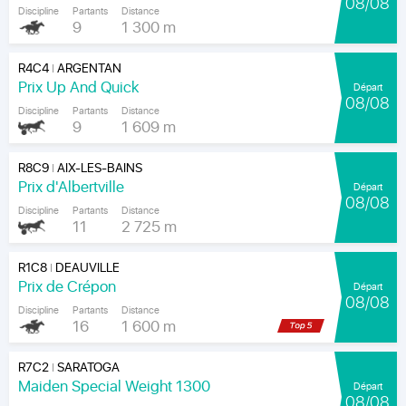
08/08
Discipline
Partants
Distance
9
1 300 m
R4C4
ARGENTAN
|
Prix Up And Quick
Départ
08/08
Discipline
Partants
Distance
9
1 609 m
R8C9
AIX-LES-BAINS
|
Prix d'Albertville
Départ
08/08
Discipline
Partants
Distance
11
2 725 m
R1C8
DEAUVILLE
|
Prix de Crépon
Départ
08/08
Discipline
Partants
Distance
16
1 600 m
R7C2
SARATOGA
|
Maiden Special Weight 1300
Départ
08/08