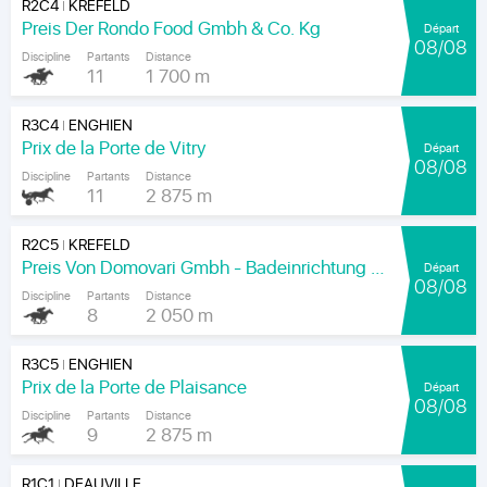
R2C4
KREFELD
|
Preis Der Rondo Food Gmbh & Co. Kg
Départ
08/08
Discipline
Partants
Distance
11
1 700 m
R3C4
ENGHIEN
|
Prix de la Porte de Vitry
Départ
08/08
Discipline
Partants
Distance
11
2 875 m
R2C5
KREFELD
|
Preis Von Domovari Gmbh - Badeinrichtung Auf Mass
Départ
08/08
Discipline
Partants
Distance
8
2 050 m
R3C5
ENGHIEN
|
Prix de la Porte de Plaisance
Départ
08/08
Discipline
Partants
Distance
9
2 875 m
R1C1
DEAUVILLE
|