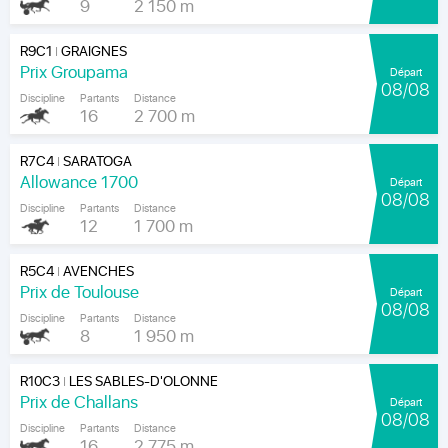
9
2 150 m
R9C1
GRAIGNES
|
Prix Groupama
Départ
08/08
Discipline
Partants
Distance
16
2 700 m
R7C4
SARATOGA
|
Allowance 1700
Départ
08/08
Discipline
Partants
Distance
12
1 700 m
R5C4
AVENCHES
|
Prix de Toulouse
Départ
08/08
Discipline
Partants
Distance
8
1 950 m
R10C3
LES SABLES-D'OLONNE
|
Prix de Challans
Départ
08/08
Discipline
Partants
Distance
16
2 775 m