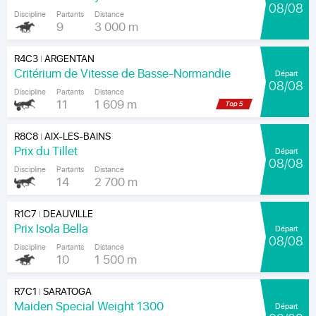
08/08
Discipline
Partants
Distance
9
3 000 m
R4C3
ARGENTAN
|
Critérium de Vitesse de Basse-Normandie
Départ
08/08
Discipline
Partants
Distance
11
1 609 m
R8C8
AIX-LES-BAINS
|
Prix du Tillet
Départ
08/08
Discipline
Partants
Distance
14
2 700 m
R1C7
DEAUVILLE
|
Prix Isola Bella
Départ
08/08
Discipline
Partants
Distance
10
1 500 m
R7C1
SARATOGA
|
Maiden Special Weight 1300
Départ