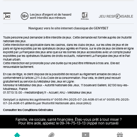
Naviguez vers le site internet classique de GENYBET
Toute personne peut demander à être interdite de jeux. Cette demande est formée auprès de l'Autorité
nationale des jeux.
Cette interdiction est applicable dans les casinos, dans les clubs de jeux, sur les sites de jeux et de
paris en ligne exploités par les opérateurs de jeux agréés en France, sur le site de jeux de loterie en ligne
exploité par La Française des jeux ainsi que sur les bornes de jeux accessibles avec un compte joueur
exploitées par les opérateurs titulaires de droits exclusifs, notamment La Française des jeux et le Pari
mutuel urbain.
Cette interdiction est prononcée pour une durée qui ne peut être inférieure à trois ans. Elle est
renouvelable tacitement.
En cas de litige, le client dispose de la possibilité de recourir au règlement amiable de celui-ci
conformément à l’article L211-3 du Code de la consommation. Pour cela, le client peut recourir
gratuitement au service du Médiateur des Jeux en Ligne :
Monsieur le Médiateur des jeux - Autorité Nationale des Jeux, 11 boulevard Gallieni, 92130 Issy-les-
Moulineaux, France
01.57.13.13.00 - mediation@anj.fr -
Accueil | ANJ - Médiateur des jeux
Genybet a obtenu les agréments n° 0055-PH-2025-07-24-AGR-01 et n° 0055-PS-2025-
07-24-AGR-01 délivrés par l'Autorité Nationale des Jeux (ANJ)
Consulter les Conditions Générales
Famille, vie sociale, santé financière. Êtes-vous prêt à tout miser ?
Pour être aidé, appelez le 09-74-75-13-13 (Appel non surtaxé)