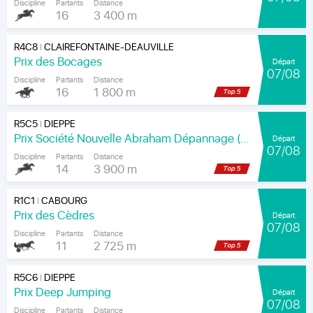
Discipline
Partants
Distance
16
3 400 m
R4C8
CLAIREFONTAINE-DEAUVILLE
|
Prix des Bocages
Départ
07/08
Discipline
Partants
Distance
16
1 800 m
R5C5
DIEPPE
|
Prix Société Nouvelle Abraham Dépannage (Prix Arenice)
Départ
07/08
Discipline
Partants
Distance
14
3 900 m
R1C1
CABOURG
|
Prix des Cèdres
Départ
07/08
Discipline
Partants
Distance
11
2 725 m
R5C6
DIEPPE
|
Prix Deep Jumping
Départ
07/08
Discipline
Partants
Distance