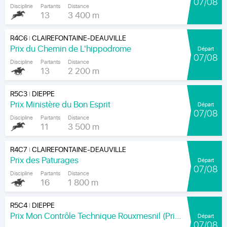
07/08
Discipline
Partants
Distance
13
3 400 m
R4C6
CLAIREFONTAINE-DEAUVILLE
|
Prix du Chemin de L'hippodrome
Départ
07/08
Discipline
Partants
Distance
13
2 200 m
R5C3
DIEPPE
|
Prix Ministère du Bon Esprit
Départ
07/08
Discipline
Partants
Distance
11
3 500 m
R4C7
CLAIREFONTAINE-DEAUVILLE
|
Prix des Paturages
Départ
07/08
Discipline
Partants
Distance
16
1 800 m
R5C4
DIEPPE
|
Prix Mon Contrôle Technique Rouxmesnil (Prix Jean de la Rochefoucauld)
Départ
07/08