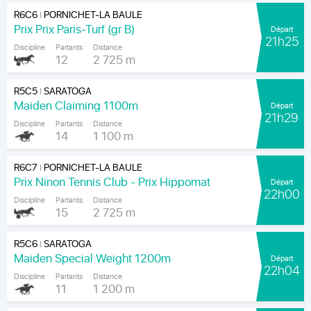
R6C6
PORNICHET-LA BAULE
|
Prix Prix Paris-Turf (gr B)
Départ
21h25
Discipline
Partants
Distance
12
2 725 m
R5C5
SARATOGA
|
Maiden Claiming 1100m
Départ
21h29
Discipline
Partants
Distance
14
1 100 m
R6C7
PORNICHET-LA BAULE
|
Prix Ninon Tennis Club - Prix Hippomat
Départ
22h00
Discipline
Partants
Distance
15
2 725 m
R5C6
SARATOGA
|
Maiden Special Weight 1200m
Départ
22h04
Discipline
Partants
Distance
11
1 200 m