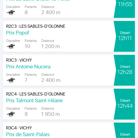
11h55
Discipline
Partants
Distance
8
2 400 m
R2C3
LES SABLES-D'OLONNE
|
Prix Popof
Départ
12h11
Discipline
Partants
Distance
10
1 200 m
R3C3
VICHY
|
Prix Antoine Nucera
Départ
12h28
Discipline
Partants
Distance
7
2 400 m
R2C4
LES SABLES-D'OLONNE
|
Prix Talmont Saint-Hilaire
Départ
12h44
Discipline
Partants
Distance
8
1 950 m
R3C4
VICHY
|
Prix de Saint-Palais
Départ