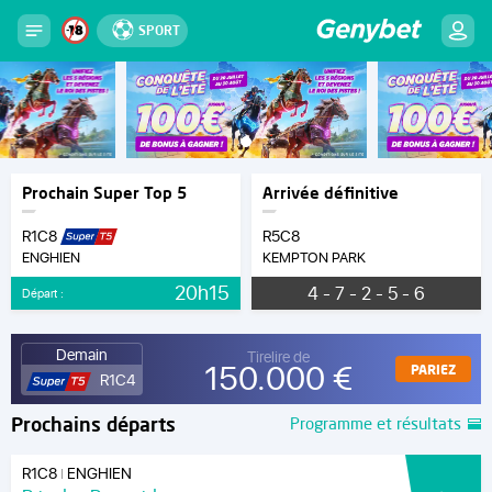
SPORT
Prochain Super Top 5
Arrivée définitive
R1C8
R5C8
ENGHIEN
KEMPTON PARK
20h15
4 - 7 - 2 - 5 - 6
Départ :
Demain
Tirelire de
150.000 €
PARIEZ
R1C4
Prochains départs
Programme et résultats
R1C8
ENGHIEN
|