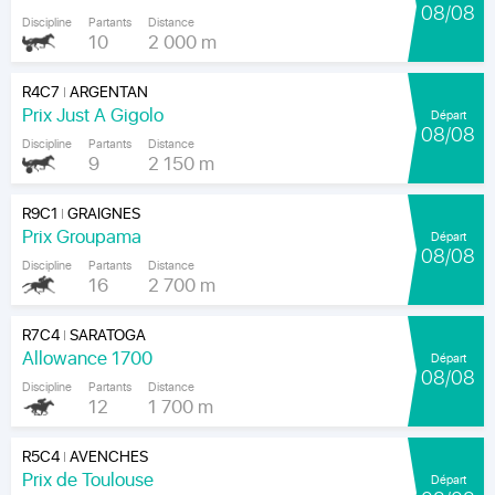
08/08
Discipline
Partants
Distance
10
2 000 m
R4C7
ARGENTAN
|
Prix Just A Gigolo
Départ
08/08
Discipline
Partants
Distance
9
2 150 m
R9C1
GRAIGNES
|
Prix Groupama
Départ
08/08
Discipline
Partants
Distance
16
2 700 m
R7C4
SARATOGA
|
Allowance 1700
Départ
08/08
Discipline
Partants
Distance
12
1 700 m
R5C4
AVENCHES
|
Prix de Toulouse
Départ