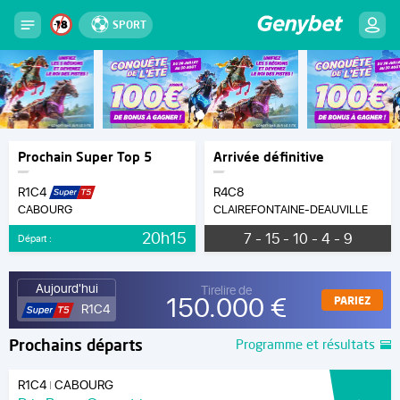
SPORT
Prochain Super Top 5
Arrivée définitive
R1C4
R4C8
CABOURG
CLAIREFONTAINE-DEAUVILLE
20h15
7 - 15 - 10 - 4 - 9
Départ :
Aujourd'hui
Tirelire de
150.000 €
PARIEZ
R1C4
Prochains départs
Programme et résultats
R1C4
CABOURG
|