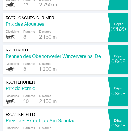
12
2 750 m
R6C7
CAGNES-SUR-MER
|
Prix des Alouettes
Départ
22h20
Discipline
Partants
Distance
8
2 150 m
R2C1
KREFELD
|
Rennen des Oberrotweiler Winzervereins. Der Klassiker Am Kaiser.
Départ
08/08
Discipline
Partants
Distance
8
1 200 m
R3C1
ENGHIEN
|
Prix de Pornic
Départ
08/08
Discipline
Partants
Distance
10
2 150 m
R2C2
KREFELD
|
Preis des Extra Tipp Am Sonntag
Départ
08/08
Discipline
Partants
Distance