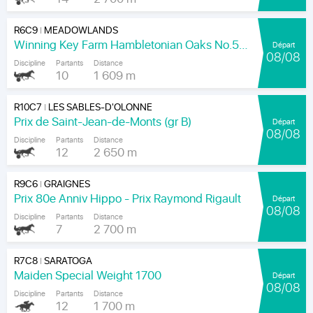
R6C9
MEADOWLANDS
|
Winning Key Farm Hambletonian Oaks No.56 - Final
Départ
08/08
Discipline
Partants
Distance
10
1 609 m
R10C7
LES SABLES-D'OLONNE
|
Prix de Saint-Jean-de-Monts (gr B)
Départ
08/08
Discipline
Partants
Distance
12
2 650 m
R9C6
GRAIGNES
|
Prix 80e Anniv Hippo - Prix Raymond Rigault
Départ
08/08
Discipline
Partants
Distance
7
2 700 m
R7C8
SARATOGA
|
Maiden Special Weight 1700
Départ
08/08
Discipline
Partants
Distance
12
1 700 m