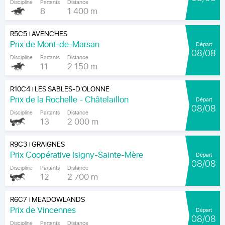
Discipline
Partants
Distance
8
1 400 m
R5C5
AVENCHES
|
Prix de Mont-de-Marsan
Départ
08/08
Discipline
Partants
Distance
11
2 150 m
R10C4
LES SABLES-D'OLONNE
|
Prix de la Rochelle - Châtelaillon
Départ
08/08
Discipline
Partants
Distance
13
2 000 m
R9C3
GRAIGNES
|
Prix Coopérative Isigny-Sainte-Mère
Départ
08/08
Discipline
Partants
Distance
12
2 700 m
R6C7
MEADOWLANDS
|
Prix de Vincennes
Départ
08/08
Discipline
Partants
Distance