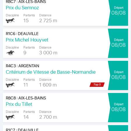
R8C7
AIX-LES-BAINS
|
Prix du Semnoz
Départ
08/08
Discipline
Partants
Distance
15
2 725 m
R1C6
DEAUVILLE
|
Prix Michel Houyvet
Départ
08/08
Discipline
Partants
Distance
9
3 000 m
R4C3
ARGENTAN
|
Critérium de Vitesse de Basse-Normandie
Départ
08/08
Discipline
Partants
Distance
11
1 609 m
R8C8
AIX-LES-BAINS
|
Prix du Tillet
Départ
08/08
Discipline
Partants
Distance
14
2 700 m
R1C7
DEAUVILLE
|