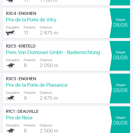
11
1 700 m
R3C4
ENGHIEN
|
Prix de la Porte de Vitry
Départ
08/08
Discipline
Partants
Distance
11
2 875 m
R2C5
KREFELD
|
Preis Von Domovari Gmbh - Badeinrichtung Auf Mass
Départ
08/08
Discipline
Partants
Distance
8
2 050 m
R3C5
ENGHIEN
|
Prix de la Porte de Plaisance
Départ
08/08
Discipline
Partants
Distance
9
2 875 m
R1C1
DEAUVILLE
|
Prix de Reux
Départ
08/08
Discipline
Partants
Distance
6
2 500 m