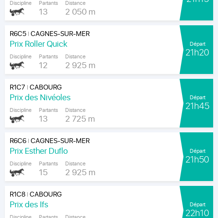
Discipline
Partants
Distance
13
2 050 m
R6C5
CAGNES-SUR-MER
|
Prix Roller Quick
Départ
21h20
Discipline
Partants
Distance
12
2 925 m
R1C7
CABOURG
|
Prix des Nivéoles
Départ
21h45
Discipline
Partants
Distance
13
2 725 m
R6C6
CAGNES-SUR-MER
|
Prix Esther Duflo
Départ
21h50
Discipline
Partants
Distance
15
2 925 m
R1C8
CABOURG
|
Prix des Ifs
Départ
22h10
Discipline
Partants
Distance