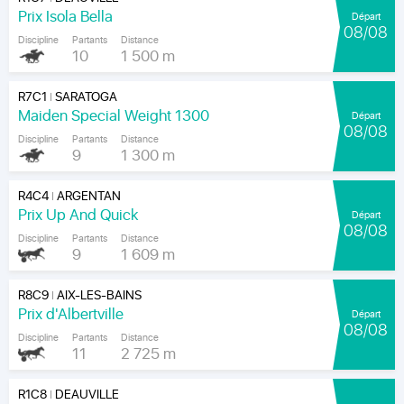
Prix Isola Bella
Départ
08/08
Discipline
Partants
Distance
10
1 500 m
R7C1
SARATOGA
|
Maiden Special Weight 1300
Départ
08/08
Discipline
Partants
Distance
9
1 300 m
R4C4
ARGENTAN
|
Prix Up And Quick
Départ
08/08
Discipline
Partants
Distance
9
1 609 m
R8C9
AIX-LES-BAINS
|
Prix d'Albertville
Départ
08/08
Discipline
Partants
Distance
11
2 725 m
R1C8
DEAUVILLE
|