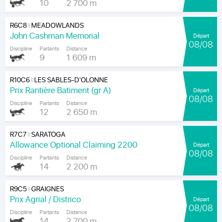
10
2 700 m
R6C8
MEADOWLANDS
|
John Cashman Memorial
Départ
08/08
Discipline
Partants
Distance
9
1 609 m
R10C6
LES SABLES-D'OLONNE
|
Prix Rantière Batiment (gr A)
Départ
08/08
Discipline
Partants
Distance
12
2 650 m
R7C7
SARATOGA
|
Allowance Optional Claiming 2200
Départ
08/08
Discipline
Partants
Distance
14
2 200 m
R9C5
GRAIGNES
|
Prix Agrial / Districo
Départ
08/08
Discipline
Partants
Distance
14
2 700 m