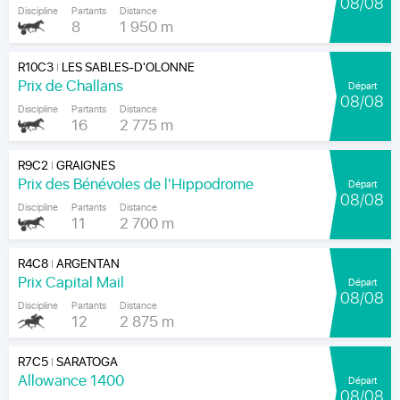
08/08
Discipline
Partants
Distance
8
1 950 m
R10C3
LES SABLES-D'OLONNE
|
Prix de Challans
Départ
08/08
Discipline
Partants
Distance
16
2 775 m
R9C2
GRAIGNES
|
Prix des Bénévoles de l'Hippodrome
Départ
08/08
Discipline
Partants
Distance
11
2 700 m
R4C8
ARGENTAN
|
Prix Capital Mail
Départ
08/08
Discipline
Partants
Distance
12
2 875 m
R7C5
SARATOGA
|
Allowance 1400
Départ
08/08