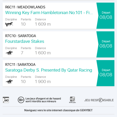
R6C11
MEADOWLANDS
|
Winning Key Farm Hambletonian No.101 - Final
Départ
08/08
Discipline
Partants
Distance
10
1 609 m
R7C10
SARATOGA
|
Fourstardave Stakes
Départ
08/08
Discipline
Partants
Distance
7
1 600 m
R7C11
SARATOGA
|
Saratoga Derby S. Presented By Qatar Racing
Départ
08/08
Discipline
Partants
Distance
10
1 900 m
Naviguez vers le site internet classique de GENYBET