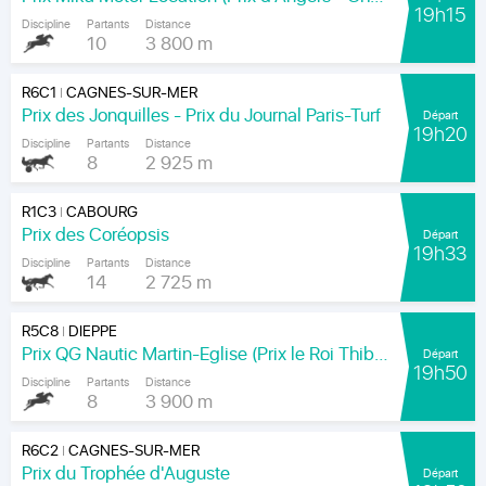
19h15
Discipline
Partants
Distance
10
3 800 m
R6C1
CAGNES-SUR-MER
|
Prix des Jonquilles - Prix du Journal Paris-Turf
Départ
19h20
Discipline
Partants
Distance
8
2 925 m
R1C3
CABOURG
|
Prix des Coréopsis
Départ
19h33
Discipline
Partants
Distance
14
2 725 m
R5C8
DIEPPE
|
Prix QG Nautic Martin-Eglise (Prix le Roi Thibault)
Départ
19h50
Discipline
Partants
Distance
8
3 900 m
R6C2
CAGNES-SUR-MER
|
Prix du Trophée d'Auguste
Départ