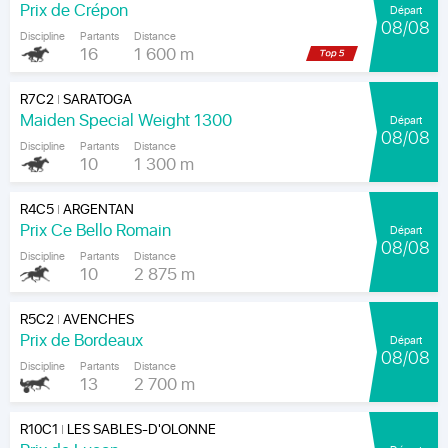
Prix de Crépon
Départ
08/08
Discipline
Partants
Distance
16
1 600 m
R7C2
SARATOGA
|
Maiden Special Weight 1300
Départ
08/08
Discipline
Partants
Distance
10
1 300 m
R4C5
ARGENTAN
|
Prix Ce Bello Romain
Départ
08/08
Discipline
Partants
Distance
10
2 875 m
R5C2
AVENCHES
|
Prix de Bordeaux
Départ
08/08
Discipline
Partants
Distance
13
2 700 m
R10C1
LES SABLES-D'OLONNE
|