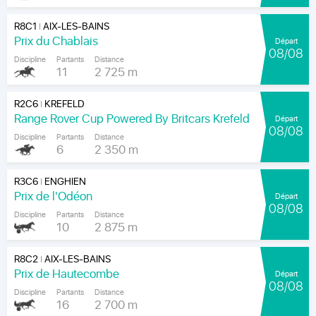
R8C1
AIX-LES-BAINS
|
Prix du Chablais
Départ
08/08
Discipline
Partants
Distance
11
2 725 m
R2C6
KREFELD
|
Range Rover Cup Powered By Britcars Krefeld
Départ
08/08
Discipline
Partants
Distance
6
2 350 m
R3C6
ENGHIEN
|
Prix de l'Odéon
Départ
08/08
Discipline
Partants
Distance
10
2 875 m
R8C2
AIX-LES-BAINS
|
Prix de Hautecombe
Départ
08/08
Discipline
Partants
Distance
16
2 700 m