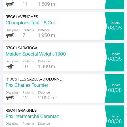
11
1 609 m
R5C6
AVENCHES
|
Champions Trial - 8 Cnt
Départ
08/08
Discipline
Partants
Distance
7
1 950 m
R7C6
SARATOGA
|
Maiden Special Weight 1300
Départ
08/08
Discipline
Partants
Distance
10
1 300 m
R10C5
LES SABLES-D'OLONNE
|
Prix Charles Fournier
Départ
08/08
Discipline
Partants
Distance
12
2 650 m
R9C4
GRAIGNES
|
Prix Intermarché Carentan
Départ
08/08
Discipline
Partants
Distance