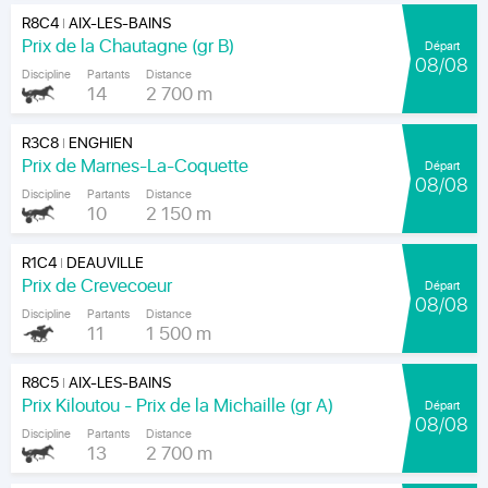
R8C4
AIX-LES-BAINS
|
Prix de la Chautagne (gr B)
Départ
08/08
Discipline
Partants
Distance
14
2 700 m
R3C8
ENGHIEN
|
Prix de Marnes-La-Coquette
Départ
08/08
Discipline
Partants
Distance
10
2 150 m
R1C4
DEAUVILLE
|
Prix de Crevecoeur
Départ
08/08
Discipline
Partants
Distance
11
1 500 m
R8C5
AIX-LES-BAINS
|
Prix Kiloutou - Prix de la Michaille (gr A)
Départ
08/08
Discipline
Partants
Distance
13
2 700 m