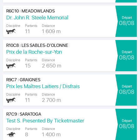
R6C10
MEADOWLANDS
|
Dr. John R. Steele Memorial
Départ
08/08
Discipline
Partants
Distance
11
1 609 m
R10C8
LES SABLES-D'OLONNE
|
Prix de la Roche-sur-Yon
Départ
08/08
Discipline
Partants
Distance
15
2 650 m
R9C7
GRAIGNES
|
Prix les Maîtres Laitiers / Disfrais
Départ
08/08
Discipline
Partants
Distance
11
2 700 m
R7C9
SARATOGA
|
Test S. Presented By Ticketmaster
Départ
08/08
Discipline
Partants
Distance
8
1 400 m