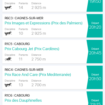
19h50
Discipline
Partants
Distance
14
2 925 m
R6C3
CAGNES-SUR-MER
|
Prix Images et Expressions (Prix des Palmiers)
Départ
20h20
Discipline
Partants
Distance
10
2 925 m
R1C5
CABOURG
|
Prix Cabourg Jet (Prix Cardères)
Départ
20h45
Discipline
Partants
Distance
11
2 750 m
R6C4
CAGNES-SUR-MER
|
Prix Race And Care (Prix Mediterranée)
Départ
20h50
Discipline
Partants
Distance
13
2 700 m
R1C6
CABOURG
|
Prix des Dauphinelles
Départ
21h15