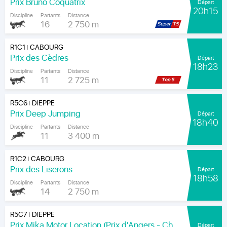
Prix Bruno Coquatrix
Départ
20h15
Discipline
Partants
Distance
16
2 750 m
R1C1
CABOURG
|
Prix des Cèdres
Départ
18h23
Discipline
Partants
Distance
11
2 725 m
R5C6
DIEPPE
|
Prix Deep Jumping
Départ
18h40
Discipline
Partants
Distance
11
3 400 m
R1C2
CABOURG
|
Prix des Liserons
Départ
18h58
Discipline
Partants
Distance
14
2 750 m
R5C7
DIEPPE
|
Prix Mika Motor Location (Prix d'Angers - Chamionnat Paris-Turf des Apprentis-Jeunes-Jockeys)
Départ