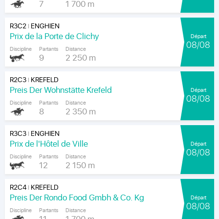
7
1 700 m
R3C2
ENGHIEN
|
Prix de la Porte de Clichy
Départ
08/08
Discipline
Partants
Distance
9
2 250 m
R2C3
KREFELD
|
Preis Der Wohnstätte Krefeld
Départ
08/08
Discipline
Partants
Distance
8
2 350 m
R3C3
ENGHIEN
|
Prix de l'Hôtel de Ville
Départ
08/08
Discipline
Partants
Distance
12
2 150 m
R2C4
KREFELD
|
Preis Der Rondo Food Gmbh & Co. Kg
Départ
08/08
Discipline
Partants
Distance