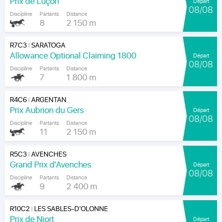
Prix de Luçon
Départ
08/08
Discipline
Partants
Distance
8
2 150 m
R7C3
SARATOGA
|
Allowance Optional Claiming 1800
Départ
08/08
Discipline
Partants
Distance
7
1 800 m
R4C6
ARGENTAN
|
Prix Aubrion du Gers
Départ
08/08
Discipline
Partants
Distance
11
2 150 m
R5C3
AVENCHES
|
Grand Prix d'Avenches
Départ
08/08
Discipline
Partants
Distance
9
2 400 m
R10C2
LES SABLES-D'OLONNE
|
Prix de Niort
Départ