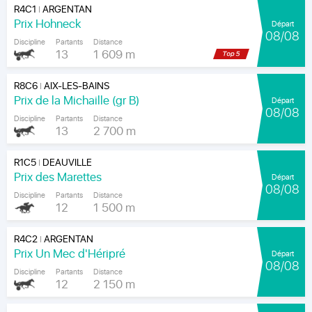
R4C1
ARGENTAN
|
Prix Hohneck
Départ
08/08
Discipline
Partants
Distance
13
1 609 m
R8C6
AIX-LES-BAINS
|
Prix de la Michaille (gr B)
Départ
08/08
Discipline
Partants
Distance
13
2 700 m
R1C5
DEAUVILLE
|
Prix des Marettes
Départ
08/08
Discipline
Partants
Distance
12
1 500 m
R4C2
ARGENTAN
|
Prix Un Mec d'Héripré
Départ
08/08
Discipline
Partants
Distance
12
2 150 m