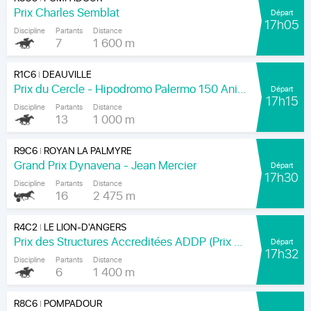
Prix Charles Semblat
Départ
17h05
Discipline
Partants
Distance
7
1 600 m
R1C6
DEAUVILLE
|
Prix du Cercle - Hipodromo Palermo 150 Aniversario
Départ
17h15
Discipline
Partants
Distance
13
1 000 m
R9C6
ROYAN LA PALMYRE
|
Grand Prix Dynavena - Jean Mercier
Départ
17h30
Discipline
Partants
Distance
16
2 475 m
R4C2
LE LION-D'ANGERS
|
Prix des Structures Accreditées ADDP (Prix Léon Carabin)
Départ
17h32
Discipline
Partants
Distance
6
1 400 m
R8C6
POMPADOUR
|