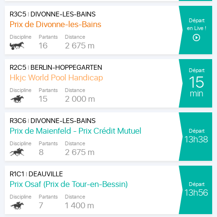
R3C5
DIVONNE-LES-BAINS
|
Départ
Prix de Divonne-les-Bains
en Live !
Discipline
Partants
Distance
16
2 675 m
R2C5
BERLIN-HOPPEGARTEN
|
Départ
Hkjc World Pool Handicap
15
Discipline
Partants
Distance
min
15
2 000 m
R3C6
DIVONNE-LES-BAINS
|
Prix de Maienfeld - Prix Crédit Mutuel
Départ
13h38
Discipline
Partants
Distance
8
2 675 m
R1C1
DEAUVILLE
|
Prix Osaf (Prix de Tour-en-Bessin)
Départ
13h56
Discipline
Partants
Distance
7
1 400 m