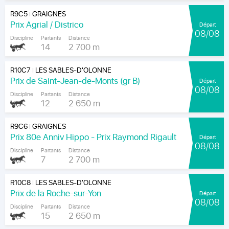
R9C5
GRAIGNES
|
Prix Agrial / Districo
Départ
08/08
Discipline
Partants
Distance
14
2 700 m
R10C7
LES SABLES-D'OLONNE
|
Prix de Saint-Jean-de-Monts (gr B)
Départ
08/08
Discipline
Partants
Distance
12
2 650 m
R9C6
GRAIGNES
|
Prix 80e Anniv Hippo - Prix Raymond Rigault
Départ
08/08
Discipline
Partants
Distance
7
2 700 m
R10C8
LES SABLES-D'OLONNE
|
Prix de la Roche-sur-Yon
Départ
08/08
Discipline
Partants
Distance
15
2 650 m