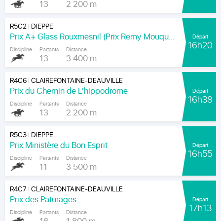
13
2 200 m
R5C2
DIEPPE
|
Prix A+ Glass Rouxmesnil (Prix Remy Mouquet)
Départ
16h20
Discipline
Partants
Distance
13
3 400 m
R4C6
CLAIREFONTAINE-DEAUVILLE
|
Prix du Chemin de L'hippodrome
Départ
16h38
Discipline
Partants
Distance
13
2 200 m
R5C3
DIEPPE
|
Prix Ministère du Bon Esprit
Départ
16h55
Discipline
Partants
Distance
11
3 500 m
R4C7
CLAIREFONTAINE-DEAUVILLE
|
Prix des Paturages
Départ
17h13
Discipline
Partants
Distance