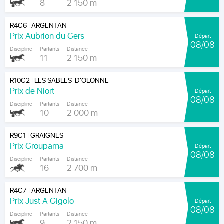
8
2 150 m
R4C6
ARGENTAN
|
Prix Aubrion du Gers
Départ
08/08
Discipline
Partants
Distance
11
2 150 m
R10C2
LES SABLES-D'OLONNE
|
Prix de Niort
Départ
08/08
Discipline
Partants
Distance
10
2 000 m
R9C1
GRAIGNES
|
Prix Groupama
Départ
08/08
Discipline
Partants
Distance
16
2 700 m
R4C7
ARGENTAN
|
Prix Just A Gigolo
Départ
08/08
Discipline
Partants
Distance
9
2 150 m