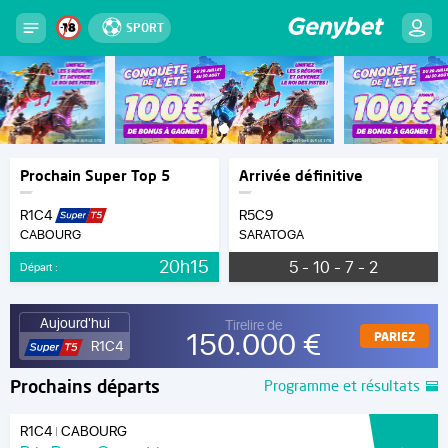
SPORT
Prochain Super Top 5
Arrivée définitive
R1C4
R5C9
CABOURG
SARATOGA
20h15
5 - 10 - 7 - 2
Départ :
Aujourd'hui
Tirelire de
150.000 €
PARIEZ
R1C4
Prochains départs
Programme et résultats
R1C4
CABOURG
|