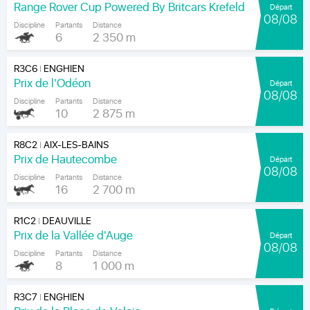
Range Rover Cup Powered By Britcars Krefeld
Départ
08/08
Discipline
Partants
Distance
6
2 350 m
R3C6
ENGHIEN
|
Prix de l'Odéon
Départ
08/08
Discipline
Partants
Distance
10
2 875 m
R8C2
AIX-LES-BAINS
|
Prix de Hautecombe
Départ
08/08
Discipline
Partants
Distance
16
2 700 m
R1C2
DEAUVILLE
|
Prix de la Vallée d'Auge
Départ
08/08
Discipline
Partants
Distance
8
1 000 m
R3C7
ENGHIEN
|