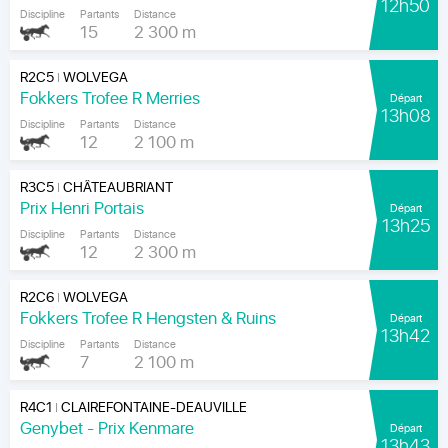
12h50
Discipline
Partants
Distance
15
2 300 m
R2C5
WOLVEGA
|
Fokkers Trofee R Merries
Départ
13h08
Discipline
Partants
Distance
12
2 100 m
R3C5
CHÂTEAUBRIANT
|
Prix Henri Portais
Départ
13h25
Discipline
Partants
Distance
12
2 300 m
R2C6
WOLVEGA
|
Fokkers Trofee R Hengsten & Ruins
Départ
13h42
Discipline
Partants
Distance
7
2 100 m
R4C1
CLAIREFONTAINE-DEAUVILLE
|
Genybet - Prix Kenmare
Départ
13h43