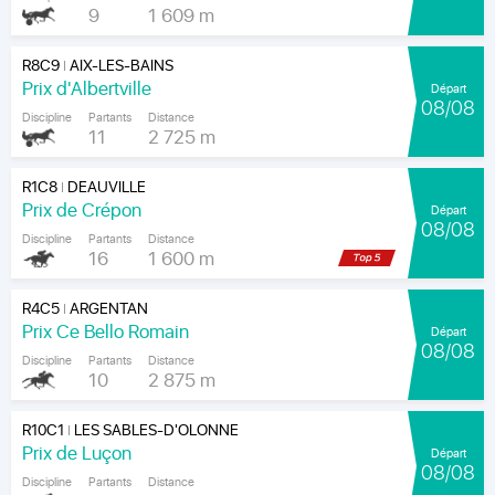
9
1 609 m
R8C9
AIX-LES-BAINS
|
Prix d'Albertville
Départ
08/08
Discipline
Partants
Distance
11
2 725 m
R1C8
DEAUVILLE
|
Prix de Crépon
Départ
08/08
Discipline
Partants
Distance
16
1 600 m
R4C5
ARGENTAN
|
Prix Ce Bello Romain
Départ
08/08
Discipline
Partants
Distance
10
2 875 m
R10C1
LES SABLES-D'OLONNE
|
Prix de Luçon
Départ
08/08
Discipline
Partants
Distance