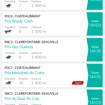
Discipline
Partants
Distance
7
2 400 m
R3C6
CHÂTEAUBRIANT
|
Prix Ready Cash
Départ
14h00
Discipline
Partants
Distance
8
2 300 m
R4C2
CLAIREFONTAINE-DEAUVILLE
|
Prix des Glaieuls
Départ
14h18
Discipline
Partants
Distance
9
2 400 m
R3C7
CHÂTEAUBRIANT
|
Prix Meaulnes du Corta
Départ
14h35
Discipline
Partants
Distance
14
2 400 m
R4C3
CLAIREFONTAINE-DEAUVILLE
|
Prix du Quai Au Coq
Départ
14h53
Discipline
Partants
Distance