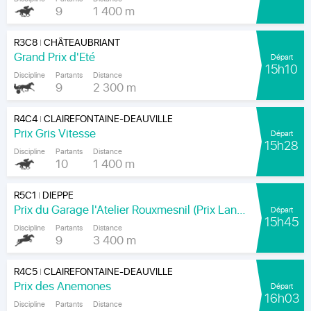
9
1 400 m
R3C8
CHÂTEAUBRIANT
|
Grand Prix d'Eté
Départ
15h10
Discipline
Partants
Distance
9
2 300 m
R4C4
CLAIREFONTAINE-DEAUVILLE
|
Prix Gris Vitesse
Départ
15h28
Discipline
Partants
Distance
10
1 400 m
R5C1
DIEPPE
|
Prix du Garage l'Atelier Rouxmesnil (Prix Lands End)
Départ
15h45
Discipline
Partants
Distance
9
3 400 m
R4C5
CLAIREFONTAINE-DEAUVILLE
|
Prix des Anemones
Départ
16h03
Discipline
Partants
Distance