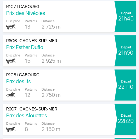
R1C7
CABOURG
|
Prix des Nivéoles
Départ
21h45
Discipline
Partants
Distance
13
2 725 m
R6C6
CAGNES-SUR-MER
|
Prix Esther Duflo
Départ
21h50
Discipline
Partants
Distance
15
2 925 m
R1C8
CABOURG
|
Prix des Ifs
Départ
22h10
Discipline
Partants
Distance
12
2 750 m
R6C7
CAGNES-SUR-MER
|
Prix des Alouettes
Départ
22h20
Discipline
Partants
Distance
8
2 150 m