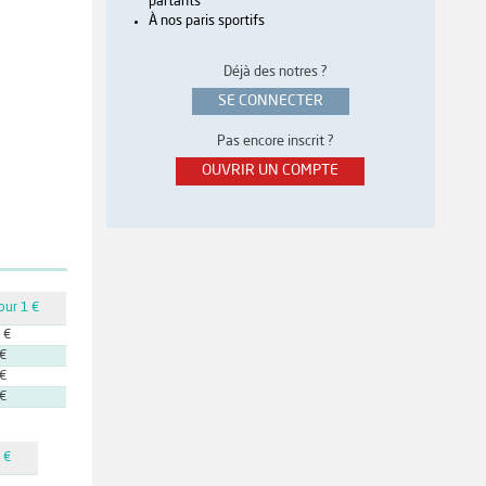
partants
À nos paris sportifs
Déjà des notres ?
SE CONNECTER
Pas encore inscrit ?
OUVRIR UN COMPTE
our 1 €
 €
 €
 €
 €
 €