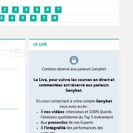
2
3
4
5
6
7
3
4
5
6
7
8
LE LIVE
R5
Contenu réservé aux parieurs Genybet
Le Live, pour suivre les courses en direct et
commentées est réservé aux parieurs
Genybet.
En vous connectant à votre compte
Genybet
vous avez accès :
À
nos vidéos
: interviews et 100% Quinté,
l'émission quotidienne du Top 5 évènement
Aux
pronostics
de nos Experts
À
l'intégralité
des performances des