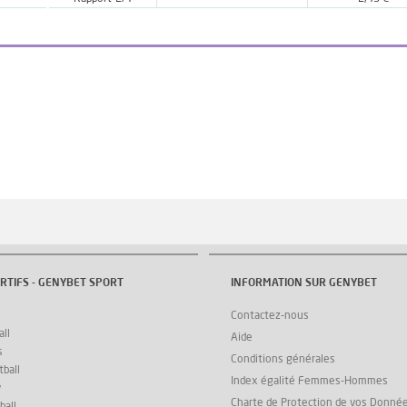
RTIFS - GENYBET SPORT
INFORMATION SUR GENYBET
Contactez-nous
ll
Aide
s
Conditions générales
ball
Index égalité Femmes-Hommes
y
Charte de Protection de vos Donné
ball