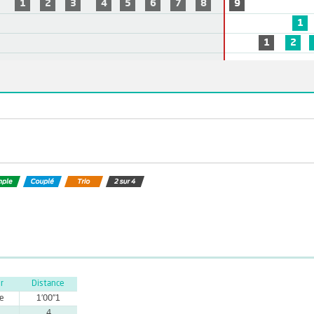
1
2
3
4
5
6
7
8
9
1
1
2
r
Distance
ue
1'00''1
4