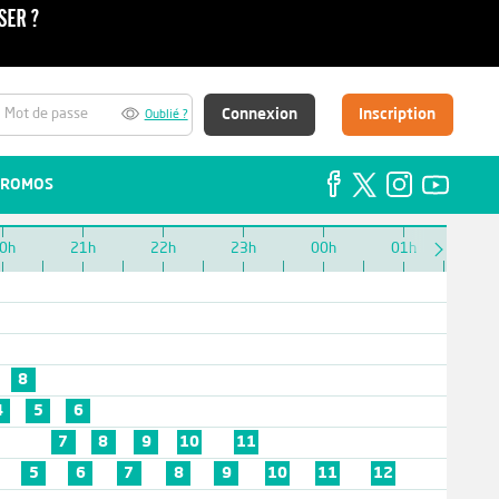
Connexion
Inscription
Oublié ?
ROMOS
0h
21h
22h
23h
00h
01h
8
4
5
6
7
8
9
10
11
5
6
7
8
9
10
11
12