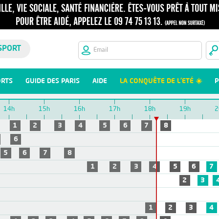
SPORT
ORTS
GUIDE DES PARIS
AIDE
LA CONQUÊTE DE L'ETÉ ☀️
P
14h
15h
16h
17h
18h
19h
2
1
2
3
4
5
6
7
8
6
5
6
7
8
1
2
3
4
5
6
7
2
3
1
2
3
4