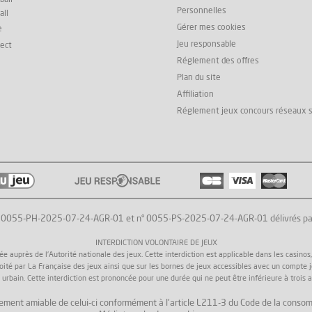
Personnelles
all
Gérer mes cookies
e
Jeu responsable
rect
Réglement des offres
Plan du site
Affiliation
Réglement jeux concours réseaux 
° 0055-PH-2025-07-24-AGR-01 et n° 0055-PS-2025-07-24-AGR-01 délivrés par l'
INTERDICTION VOLONTAIRE DE JEUX
uprès de l'Autorité nationale des jeux. Cette interdiction est applicable dans les casinos, da
loité par La Française des jeux ainsi que sur les bornes de jeux accessibles avec un compte 
 urbain. Cette interdiction est prononcée pour une durée qui ne peut être inférieure à trois a
 règlement amiable de celui-ci conformément à l'article L211-3 du Code de la consom