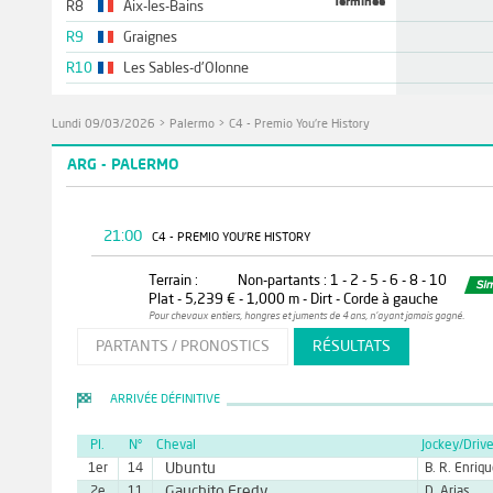
Terminée
R8
Aix-les-Bains
R9
Graignes
R10
Les Sables-d'Olonne
Lundi 09/03/2026
>
Palermo
>
C4 - Premio You're History
ARG - PALERMO
21:00
C4 - PREMIO YOU'RE HISTORY
Terrain :
Non-partants : 1 - 2 - 5 - 6 - 8 - 10
Plat - 5,239 € - 1,000 m - Dirt - Corde à gauche
Pour chevaux entiers, hongres et juments de 4 ans, n'ayant jamais gagné.
PARTANTS / PRONOSTICS
RÉSULTATS
ARRIVÉE DÉFINITIVE
Pl.
N°
Cheval
Jockey/Drive
Ubuntu
1er
14
B. R. Enriq
Gauchito Fredy
2e
11
D. Arias