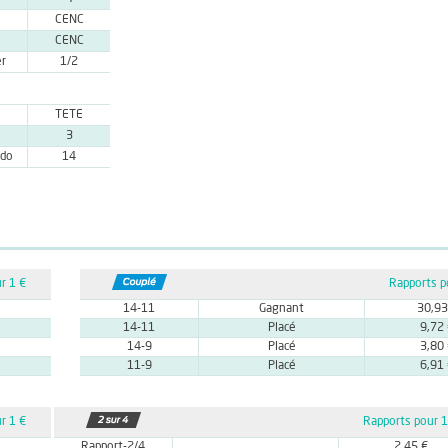
CENC
CENC
er
1/2
TETE
3
ado
14
r 1 €
Rapports p
14-11
Gagnant
30,93
14-11
Placé
9,72
14-9
Placé
3,80
11-9
Placé
6,91
r 1 €
Rapports pour 1
Rapport-2/4
2,45 €