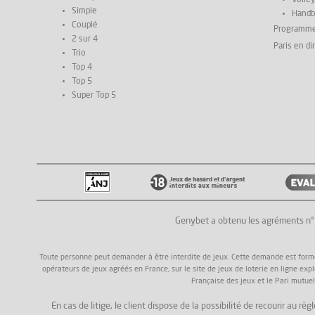
Simple
Handb
Couplé
Programm
2 sur 4
Paris en di
Trio
Top 4
Top 5
Super Top 5
Genybet a obtenu les agréments n
Toute personne peut demander à être interdite de jeux. Cette demande est formée a
opérateurs de jeux agréés en France, sur le site de jeux de loterie en ligne exp
Française des jeux et le Pari mutuel
En cas de litige, le client dispose de la possibilité de recourir au