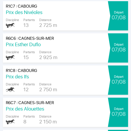
R1C7
CABOURG
|
Prix des Nivéoles
Départ
07/08
Discipline
Partants
Distance
13
2 725 m
R6C6
CAGNES-SUR-MER
|
Prix Esther Duflo
Départ
07/08
Discipline
Partants
Distance
15
2 925 m
R1C8
CABOURG
|
Prix des Ifs
Départ
07/08
Discipline
Partants
Distance
12
2 750 m
R6C7
CAGNES-SUR-MER
|
Prix des Alouettes
Départ
07/08
Discipline
Partants
Distance
8
2 150 m