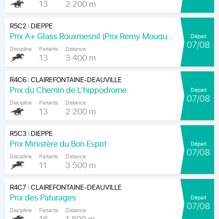
13
2 200 m
R5C2
DIEPPE
|
Prix A+ Glass Rouxmesnil (Prix Remy Mouquet)
Départ
07/08
Discipline
Partants
Distance
13
3 400 m
R4C6
CLAIREFONTAINE-DEAUVILLE
|
Prix du Chemin de L'hippodrome
Départ
07/08
Discipline
Partants
Distance
13
2 200 m
R5C3
DIEPPE
|
Prix Ministère du Bon Esprit
Départ
07/08
Discipline
Partants
Distance
11
3 500 m
R4C7
CLAIREFONTAINE-DEAUVILLE
|
Prix des Paturages
Départ
07/08
Discipline
Partants
Distance