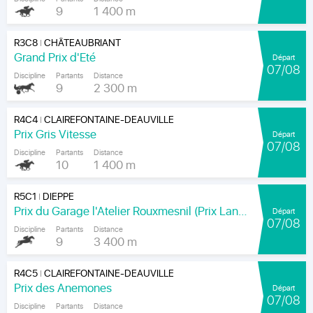
9
1 400 m
R3C8
CHÂTEAUBRIANT
|
Grand Prix d'Eté
Départ
07/08
Discipline
Partants
Distance
9
2 300 m
R4C4
CLAIREFONTAINE-DEAUVILLE
|
Prix Gris Vitesse
Départ
07/08
Discipline
Partants
Distance
10
1 400 m
R5C1
DIEPPE
|
Prix du Garage l'Atelier Rouxmesnil (Prix Lands End)
Départ
07/08
Discipline
Partants
Distance
9
3 400 m
R4C5
CLAIREFONTAINE-DEAUVILLE
|
Prix des Anemones
Départ
07/08
Discipline
Partants
Distance