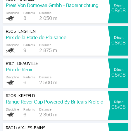
Preis Von Domovari Gmbh - Badeinrichtung Auf Mass
Départ
08/08
Discipline
Partants
Distance
8
2 050 m
R3C5
ENGHIEN
|
Prix de la Porte de Plaisance
Départ
08/08
Discipline
Partants
Distance
9
2 875 m
R1C1
DEAUVILLE
|
Prix de Reux
Départ
08/08
Discipline
Partants
Distance
6
2 500 m
R2C6
KREFELD
|
Range Rover Cup Powered By Britcars Krefeld
Départ
08/08
Discipline
Partants
Distance
6
2 350 m
R8C1
AIX-LES-BAINS
|