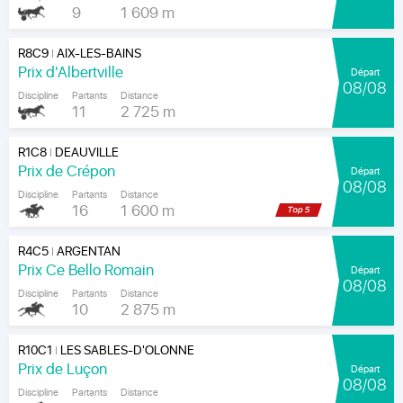
9
1 609 m
R8C9
AIX-LES-BAINS
|
Prix d'Albertville
Départ
08/08
Discipline
Partants
Distance
11
2 725 m
R1C8
DEAUVILLE
|
Prix de Crépon
Départ
08/08
Discipline
Partants
Distance
16
1 600 m
R4C5
ARGENTAN
|
Prix Ce Bello Romain
Départ
08/08
Discipline
Partants
Distance
10
2 875 m
R10C1
LES SABLES-D'OLONNE
|
Prix de Luçon
Départ
08/08
Discipline
Partants
Distance