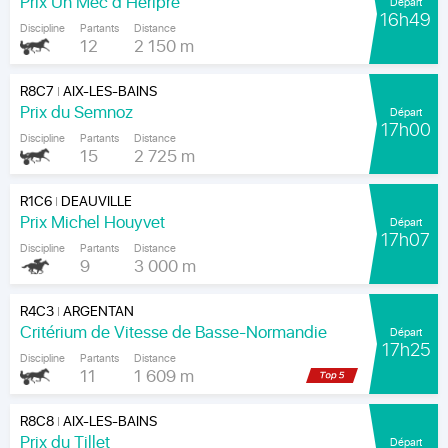
Prix Un Mec d'Héripré
Départ
16h49
Discipline
Partants
Distance
12
2 150 m
R8C7
AIX-LES-BAINS
|
Prix du Semnoz
Départ
17h00
Discipline
Partants
Distance
15
2 725 m
R1C6
DEAUVILLE
|
Prix Michel Houyvet
Départ
17h07
Discipline
Partants
Distance
9
3 000 m
R4C3
ARGENTAN
|
Critérium de Vitesse de Basse-Normandie
Départ
17h25
Discipline
Partants
Distance
11
1 609 m
R8C8
AIX-LES-BAINS
|
Prix du Tillet
Départ