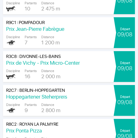
09/08
Discipline
Partants
Distance
10
2 475 m
R9C1
POMPADOUR
|
Prix Jean-Pierre Fabrègue
Départ
09/08
Discipline
Partants
Distance
7
1 200 m
R3C8
DIVONNE-LES-BAINS
|
Prix de Vichy - Prix Micro-Center
Départ
09/08
Discipline
Partants
Distance
16
2 000 m
R2C7
BERLIN-HOPPEGARTEN
|
Hoppegartener Steherpreis
Départ
09/08
Discipline
Partants
Distance
9
2 800 m
R8C2
ROYAN LA PALMYRE
|
Prix Ponta Pizza
Départ
09/08