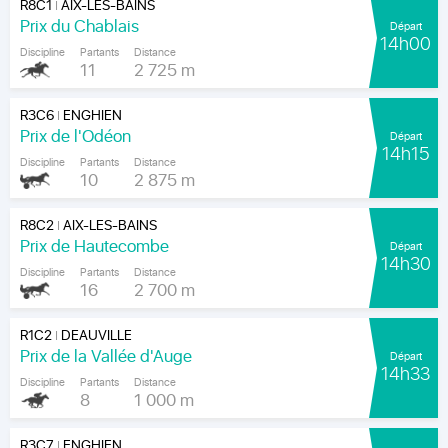
R8C1
AIX-LES-BAINS
|
Prix du Chablais
Départ
14h00
Discipline
Partants
Distance
11
2 725 m
R3C6
ENGHIEN
|
Prix de l'Odéon
Départ
14h15
Discipline
Partants
Distance
10
2 875 m
R8C2
AIX-LES-BAINS
|
Prix de Hautecombe
Départ
14h30
Discipline
Partants
Distance
16
2 700 m
R1C2
DEAUVILLE
|
Prix de la Vallée d'Auge
Départ
14h33
Discipline
Partants
Distance
8
1 000 m
R3C7
ENGHIEN
|