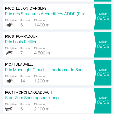
R4C2
LE LION-D'ANGERS
|
Prix des Structures Accreditées ADDP (Prix Léon Carabin)
Départ
09/08
Discipline
Partants
Distance
6
1 400 m
R9C6
POMPADOUR
|
Prix Louis Reillier
Départ
09/08
Discipline
Partants
Distance
7
4 500 m
R1C7
DEAUVILLE
|
Prix Moonlight Cloud - Hipodromo de San Isidro
Départ
09/08
Discipline
Partants
Distance
14
1 200 m
R6C1
MÖNCHENGLADBACH
|
Start Zum Sonntagsausklang
Départ
09/08
Discipline
Partants
Distance
6
2 100 m