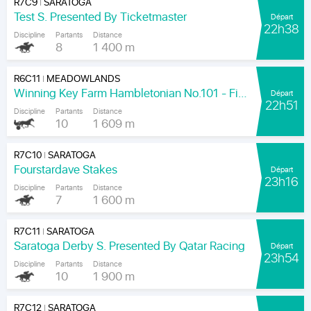
R7C9
SARATOGA
|
Test S. Presented By Ticketmaster
Départ
22h38
Discipline
Partants
Distance
8
1 400 m
R6C11
MEADOWLANDS
|
Winning Key Farm Hambletonian No.101 - Final
Départ
22h51
Discipline
Partants
Distance
10
1 609 m
R7C10
SARATOGA
|
Fourstardave Stakes
Départ
23h16
Discipline
Partants
Distance
7
1 600 m
R7C11
SARATOGA
|
Saratoga Derby S. Presented By Qatar Racing
Départ
23h54
Discipline
Partants
Distance
10
1 900 m
R7C12
SARATOGA
|