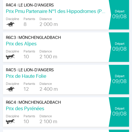
R4C4
LE LION-D'ANGERS
|
Prix Pmu Partenaire N°1 des Hippodromes (Prix du Moulin de Varennes)
Départ
09/08
Discipline
Partants
Distance
8
2 000 m
R6C3
MÖNCHENGLADBACH
|
Prix des Alpes
Départ
09/08
Discipline
Partants
Distance
10
2 100 m
R4C5
LE LION-D'ANGERS
|
Prix de Haute Folie
Départ
09/08
Discipline
Partants
Distance
12
2 400 m
R6C4
MÖNCHENGLADBACH
|
Prix des Pyrénées
Départ
09/08
Discipline
Partants
Distance
10
2 100 m