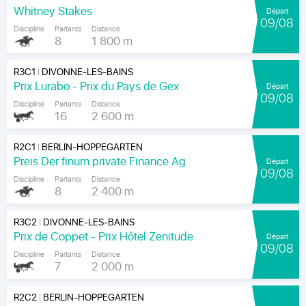
Whitney Stakes
Départ
09/08
Discipline
Partants
Distance
8
1 800 m
R3C1
DIVONNE-LES-BAINS
|
Prix Lurabo - Prix du Pays de Gex
Départ
09/08
Discipline
Partants
Distance
16
2 600 m
R2C1
BERLIN-HOPPEGARTEN
|
Preis Der finum.private Finance Ag
Départ
09/08
Discipline
Partants
Distance
8
2 400 m
R3C2
DIVONNE-LES-BAINS
|
Prix de Coppet - Prix Hôtel Zenitude
Départ
09/08
Discipline
Partants
Distance
7
2 000 m
R2C2
BERLIN-HOPPEGARTEN
|