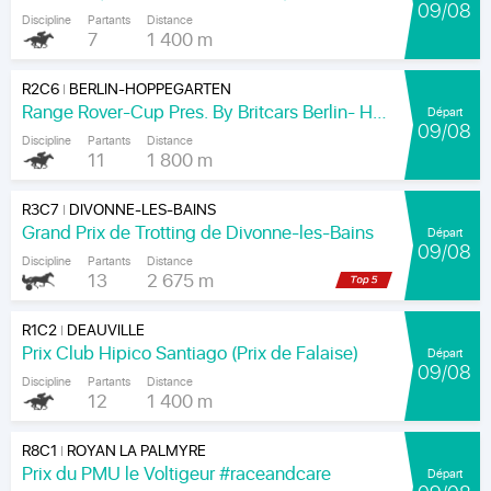
09/08
Discipline
Partants
Distance
7
1 400 m
R2C6
BERLIN-HOPPEGARTEN
|
Range Rover-Cup Pres. By Britcars Berlin- Hoppegartener Stutenp.
Départ
09/08
Discipline
Partants
Distance
11
1 800 m
R3C7
DIVONNE-LES-BAINS
|
Grand Prix de Trotting de Divonne-les-Bains
Départ
09/08
Discipline
Partants
Distance
13
2 675 m
R1C2
DEAUVILLE
|
Prix Club Hipico Santiago (Prix de Falaise)
Départ
09/08
Discipline
Partants
Distance
12
1 400 m
R8C1
ROYAN LA PALMYRE
|
Prix du PMU le Voltigeur #raceandcare
Départ