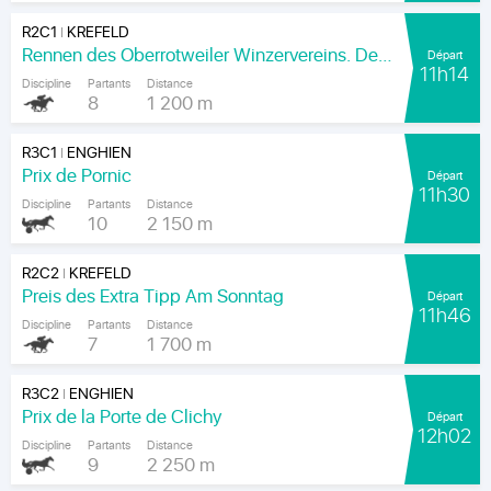
R2C1
KREFELD
|
Rennen des Oberrotweiler Winzervereins. Der Klassiker Am Kaiser.
Départ
11h14
Discipline
Partants
Distance
8
1 200 m
R3C1
ENGHIEN
|
Prix de Pornic
Départ
11h30
Discipline
Partants
Distance
10
2 150 m
R2C2
KREFELD
|
Preis des Extra Tipp Am Sonntag
Départ
11h46
Discipline
Partants
Distance
7
1 700 m
R3C2
ENGHIEN
|
Prix de la Porte de Clichy
Départ
12h02
Discipline
Partants
Distance
9
2 250 m