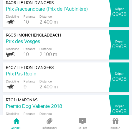
R4C6
LE LION-D'ANGERS
|
Prix #raceandcare (Prix de l'Aubinière)
Départ
09/08
Discipline
Partants
Distance
10
2 400 m
R6C5
MÖNCHENGLADBACH
|
Prix des Vosges
Départ
09/08
Discipline
Partants
Distance
10
2 100 m
R4C7
LE LION-D'ANGERS
|
Prix Pas Robin
Départ
09/08
Discipline
Partants
Distance
9
2 400 m
R7C1
MAROÑAS
|
Premio Dog Valiente 2018
Départ
09/08
Discipline
Partants
Distance
10
2 000 m
ACCUEIL
RÉUNIONS
LE LIVE
PROMO