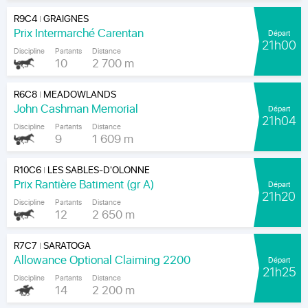
R9C4
GRAIGNES
|
Prix Intermarché Carentan
Départ
21h00
Discipline
Partants
Distance
10
2 700 m
R6C8
MEADOWLANDS
|
John Cashman Memorial
Départ
21h04
Discipline
Partants
Distance
9
1 609 m
R10C6
LES SABLES-D'OLONNE
|
Prix Rantière Batiment (gr A)
Départ
21h20
Discipline
Partants
Distance
12
2 650 m
R7C7
SARATOGA
|
Allowance Optional Claiming 2200
Départ
21h25
Discipline
Partants
Distance
14
2 200 m