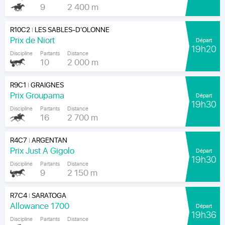
9
2 400 m
R10C2
LES SABLES-D'OLONNE
|
Prix de Niort
Départ
19h20
Discipline
Partants
Distance
10
2 000 m
R9C1
GRAIGNES
|
Prix Groupama
Départ
19h30
Discipline
Partants
Distance
16
2 700 m
R4C7
ARGENTAN
|
Prix Just A Gigolo
Départ
19h30
Discipline
Partants
Distance
9
2 150 m
R7C4
SARATOGA
|
Allowance 1700
Départ
19h36
Discipline
Partants
Distance