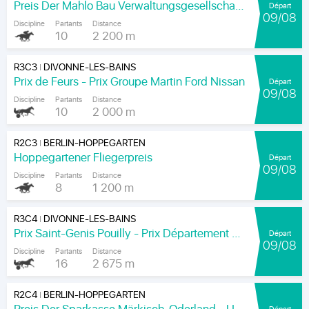
Preis Der Mahlo Bau Verwaltungsgesellschaft Mbh
Départ
09/08
Discipline
Partants
Distance
10
2 200 m
R3C3
DIVONNE-LES-BAINS
|
Prix de Feurs - Prix Groupe Martin Ford Nissan
Départ
09/08
Discipline
Partants
Distance
10
2 000 m
R2C3
BERLIN-HOPPEGARTEN
|
Hoppegartener Fliegerpreis
Départ
09/08
Discipline
Partants
Distance
8
1 200 m
R3C4
DIVONNE-LES-BAINS
|
Prix Saint-Genis Pouilly - Prix Département Ain
Départ
09/08
Discipline
Partants
Distance
16
2 675 m
R2C4
BERLIN-HOPPEGARTEN
|