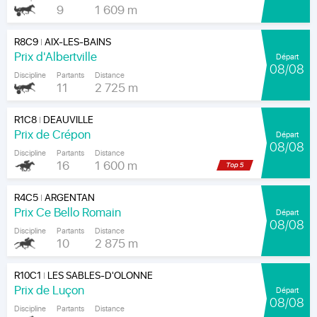
9
1 609 m
R8C9
AIX-LES-BAINS
|
Prix d'Albertville
Départ
08/08
Discipline
Partants
Distance
11
2 725 m
R1C8
DEAUVILLE
|
Prix de Crépon
Départ
08/08
Discipline
Partants
Distance
16
1 600 m
R4C5
ARGENTAN
|
Prix Ce Bello Romain
Départ
08/08
Discipline
Partants
Distance
10
2 875 m
R10C1
LES SABLES-D'OLONNE
|
Prix de Luçon
Départ
08/08
Discipline
Partants
Distance