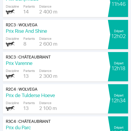
11h46
Discipline
Partants
Distance
14
2 400 m
R2C3
WOLVEGA
|
Prix Rise And Shine
Départ
12h02
Discipline
Partants
Distance
8
2 600 m
R3C3
CHÂTEAUBRIANT
|
Prix Varenne
Départ
12h18
Discipline
Partants
Distance
13
2 300 m
R2C4
WOLVEGA
|
Prix de Tulderse Hoeve
Départ
12h34
Discipline
Partants
Distance
13
2 100 m
R3C4
CHÂTEAUBRIANT
|
Prix du Parc
Départ