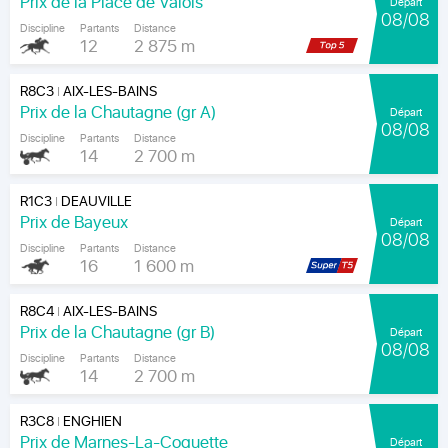
Prix de la Place de Valois
Départ
08/08
Discipline
Partants
Distance
12
2 875 m
R8C3
AIX-LES-BAINS
|
Prix de la Chautagne (gr A)
Départ
08/08
Discipline
Partants
Distance
14
2 700 m
R1C3
DEAUVILLE
|
Prix de Bayeux
Départ
08/08
Discipline
Partants
Distance
16
1 600 m
R8C4
AIX-LES-BAINS
|
Prix de la Chautagne (gr B)
Départ
08/08
Discipline
Partants
Distance
14
2 700 m
R3C8
ENGHIEN
|
Prix de Marnes-La-Coquette
Départ