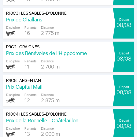
R10C3
LES SABLES-D'OLONNE
|
Prix de Challans
Départ
08/08
Discipline
Partants
Distance
16
2 775 m
R9C2
GRAIGNES
|
Prix des Bénévoles de l'Hippodrome
Départ
08/08
Discipline
Partants
Distance
11
2 700 m
R4C8
ARGENTAN
|
Prix Capital Mail
Départ
08/08
Discipline
Partants
Distance
12
2 875 m
R10C4
LES SABLES-D'OLONNE
|
Prix de la Rochelle - Châtelaillon
Départ
08/08
Discipline
Partants
Distance
13
2 000 m