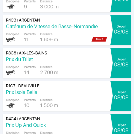
Discipline
Partants
Distance
9
3 000 m
R4C3
ARGENTAN
|
Critérium de Vitesse de Basse-Normandie
Départ
08/08
Discipline
Partants
Distance
11
1 609 m
R8C8
AIX-LES-BAINS
|
Prix du Tillet
Départ
08/08
Discipline
Partants
Distance
14
2 700 m
R1C7
DEAUVILLE
|
Prix Isola Bella
Départ
08/08
Discipline
Partants
Distance
10
1 500 m
R4C4
ARGENTAN
|
Prix Up And Quick
Départ
08/08
Discipline
Partants
Distance