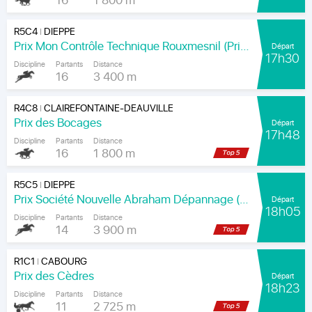
16
1 800 m
R5C4
DIEPPE
|
Prix Mon Contrôle Technique Rouxmesnil (Prix Jean de la Rochefoucauld)
Départ
17h30
Discipline
Partants
Distance
16
3 400 m
R4C8
CLAIREFONTAINE-DEAUVILLE
|
Prix des Bocages
Départ
17h48
Discipline
Partants
Distance
16
1 800 m
R5C5
DIEPPE
|
Prix Société Nouvelle Abraham Dépannage (Prix Arenice)
Départ
18h05
Discipline
Partants
Distance
14
3 900 m
R1C1
CABOURG
|
Prix des Cèdres
Départ
18h23
Discipline
Partants
Distance
11
2 725 m