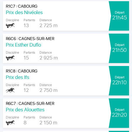
R1C7
CABOURG
|
Prix des Nivéoles
Départ
21h45
Discipline
Partants
Distance
13
2 725 m
R6C6
CAGNES-SUR-MER
|
Prix Esther Duflo
Départ
21h50
Discipline
Partants
Distance
15
2 925 m
R1C8
CABOURG
|
Prix des Ifs
Départ
22h10
Discipline
Partants
Distance
12
2 750 m
R6C7
CAGNES-SUR-MER
|
Prix des Alouettes
Départ
22h20
Discipline
Partants
Distance
8
2 150 m