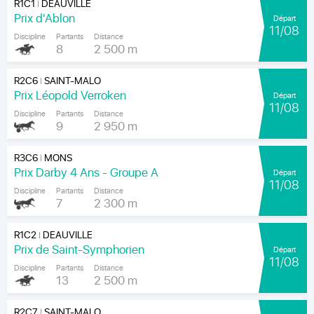
R1C1
DEAUVILLE
|
Prix d'Ablon
Départ
11/08
Discipline
Partants
Distance
8
2 500 m
R2C6
SAINT-MALO
|
Prix Léopold Verroken
Départ
11/08
Discipline
Partants
Distance
9
2 950 m
R3C6
MONS
|
Prix Darby 4 Ans - Groupe A
Départ
11/08
Discipline
Partants
Distance
7
2 300 m
R1C2
DEAUVILLE
|
Prix de Saint-Symphorien
Départ
11/08
Discipline
Partants
Distance
13
2 500 m
R2C7
SAINT-MALO
|