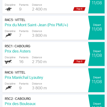
11/08
Discipline
Partants
Distance
9
2 400 m
R4C5
VITTEL
|
Prix du Mont Saint-Jean (Prix PMU+)
Départ
11/08
Discipline
Partants
Distance
7
3 800 m
R5C1
CABOURG
|
Prix des Asters
Départ
11/08
Discipline
Partants
Distance
16
2 750 m
R4C6
VITTEL
|
Prix Maréchal Lyautey
Départ
11/08
Discipline
Partants
Distance
9
3 800 m
R5C2
CABOURG
|
Prix des Bouleaux
Départ