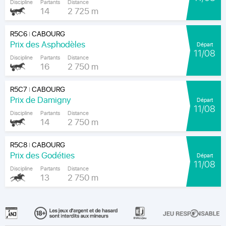
Discipline
Partants
Distance
14
2 725 m
R5C6
CABOURG
|
Prix des Asphodèles
Départ
11/08
Discipline
Partants
Distance
16
2 750 m
R5C7
CABOURG
|
Prix de Damigny
Départ
11/08
Discipline
Partants
Distance
14
2 750 m
R5C8
CABOURG
|
Prix des Godéties
Départ
11/08
Discipline
Partants
Distance
13
2 750 m