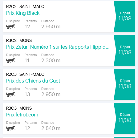
R2C2
SAINT-MALO
|
Prix King Black
Départ
11/08
Discipline
Partants
Distance
12
2 950 m
R3C2
MONS
|
Prix Zeturf Numéro 1 sur les Rapports Hippiques
Départ
11/08
Discipline
Partants
Distance
11
2 300 m
R2C3
SAINT-MALO
|
Prix des Chiens du Guet
Départ
11/08
Discipline
Partants
Distance
13
2 950 m
R3C3
MONS
|
Prix letrot.com
Départ
11/08
Discipline
Partants
Distance
12
2 840 m