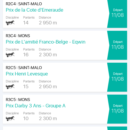
R2C4
SAINT-MALO
|
Prix de la Cote d'Emeraude
Départ
11/08
Discipline
Partants
Distance
14
2 950 m
R3C4
MONS
|
Prix de L'amitié Franco-Belge - Eqwin
Départ
11/08
Discipline
Partants
Distance
16
2 300 m
R2C5
SAINT-MALO
|
Prix Henri Levesque
Départ
11/08
Discipline
Partants
Distance
15
2 950 m
R3C5
MONS
|
Prix Darby 3 Ans - Groupe A
Départ
11/08
Discipline
Partants
Distance
10
2 300 m