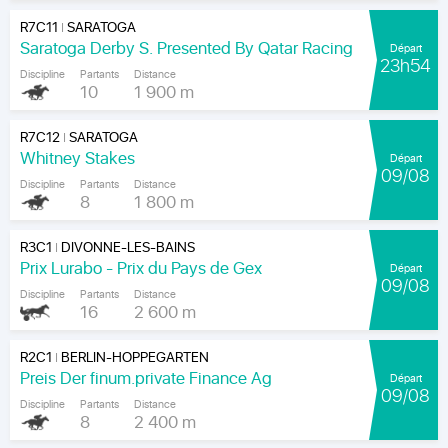
R7C11
SARATOGA
|
Saratoga Derby S. Presented By Qatar Racing
Départ
23h54
Discipline
Partants
Distance
10
1 900 m
R7C12
SARATOGA
|
Whitney Stakes
Départ
09/08
Discipline
Partants
Distance
8
1 800 m
R3C1
DIVONNE-LES-BAINS
|
Prix Lurabo - Prix du Pays de Gex
Départ
09/08
Discipline
Partants
Distance
16
2 600 m
R2C1
BERLIN-HOPPEGARTEN
|
Preis Der finum.private Finance Ag
Départ
09/08
Discipline
Partants
Distance
8
2 400 m