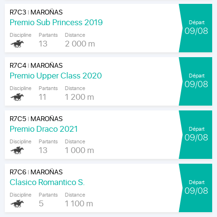
R7C3
MAROÑAS
|
Premio Sub Princess 2019
Départ
09/08
Discipline
Partants
Distance
13
2 000 m
R7C4
MAROÑAS
|
Premio Upper Class 2020
Départ
09/08
Discipline
Partants
Distance
11
1 200 m
R7C5
MAROÑAS
|
Premio Draco 2021
Départ
09/08
Discipline
Partants
Distance
13
1 000 m
R7C6
MAROÑAS
|
Clasico Romantico S.
Départ
09/08
Discipline
Partants
Distance
5
1 100 m