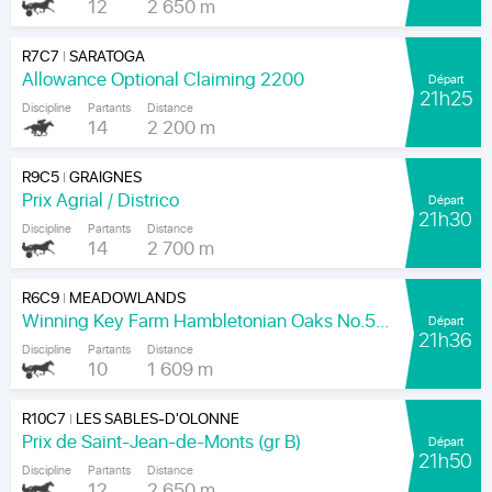
12
2 650 m
R7C7
SARATOGA
|
Allowance Optional Claiming 2200
Départ
21h25
Discipline
Partants
Distance
14
2 200 m
R9C5
GRAIGNES
|
Prix Agrial / Districo
Départ
21h30
Discipline
Partants
Distance
14
2 700 m
R6C9
MEADOWLANDS
|
Winning Key Farm Hambletonian Oaks No.56 - Final
Départ
21h36
Discipline
Partants
Distance
10
1 609 m
R10C7
LES SABLES-D'OLONNE
|
Prix de Saint-Jean-de-Monts (gr B)
Départ
21h50
Discipline
Partants
Distance
12
2 650 m