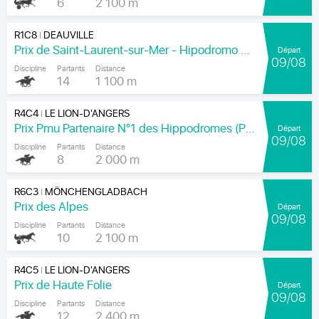
6
2 100 m
R1C8
DEAUVILLE
|
Prix de Saint-Laurent-sur-Mer - Hipodromo de Maronas
Départ
09/08
Discipline
Partants
Distance
14
1 100 m
R4C4
LE LION-D'ANGERS
|
Prix Pmu Partenaire N°1 des Hippodromes (Prix du Moulin de Varennes)
Départ
09/08
Discipline
Partants
Distance
8
2 000 m
R6C3
MÖNCHENGLADBACH
|
Prix des Alpes
Départ
09/08
Discipline
Partants
Distance
10
2 100 m
R4C5
LE LION-D'ANGERS
|
Prix de Haute Folie
Départ
09/08
Discipline
Partants
Distance
12
2 400 m