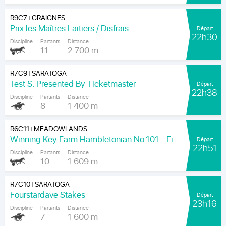
R9C7
GRAIGNES
|
Prix les Maîtres Laitiers / Disfrais
Départ
22h30
Discipline
Partants
Distance
11
2 700 m
R7C9
SARATOGA
|
Test S. Presented By Ticketmaster
Départ
22h38
Discipline
Partants
Distance
8
1 400 m
R6C11
MEADOWLANDS
|
Winning Key Farm Hambletonian No.101 - Final
Départ
22h51
Discipline
Partants
Distance
10
1 609 m
R7C10
SARATOGA
|
Fourstardave Stakes
Départ
23h16
Discipline
Partants
Distance
7
1 600 m