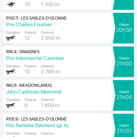
10
1 300 m
R10C5
LES SABLES-D'OLONNE
|
Prix Charles Fournier
Départ
20h50
Discipline
Partants
Distance
12
2 650 m
R9C4
GRAIGNES
|
Prix Intermarché Carentan
Départ
21h00
Discipline
Partants
Distance
10
2 700 m
R6C8
MEADOWLANDS
|
John Cashman Memorial
Départ
21h04
Discipline
Partants
Distance
9
1 609 m
R10C6
LES SABLES-D'OLONNE
|
Prix Rantière Batiment (gr A)
Départ
21h20
Discipline
Partants
Distance