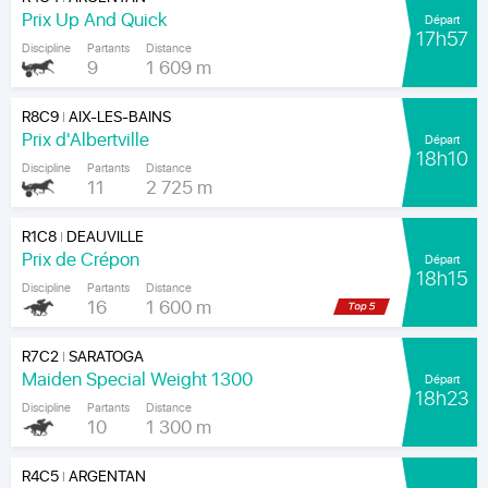
Prix Up And Quick
Départ
17h57
Discipline
Partants
Distance
9
1 609 m
R8C9
AIX-LES-BAINS
|
Prix d'Albertville
Départ
18h10
Discipline
Partants
Distance
11
2 725 m
R1C8
DEAUVILLE
|
Prix de Crépon
Départ
18h15
Discipline
Partants
Distance
16
1 600 m
R7C2
SARATOGA
|
Maiden Special Weight 1300
Départ
18h23
Discipline
Partants
Distance
10
1 300 m
R4C5
ARGENTAN
|