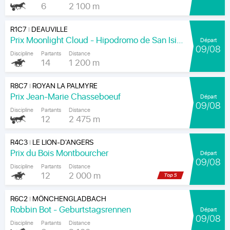
6
2 100 m
R1C7
DEAUVILLE
|
Prix Moonlight Cloud - Hipodromo de San Isidro
Départ
09/08
Discipline
Partants
Distance
14
1 200 m
R8C7
ROYAN LA PALMYRE
|
Prix Jean-Marie Chasseboeuf
Départ
09/08
Discipline
Partants
Distance
12
2 475 m
R4C3
LE LION-D'ANGERS
|
Prix du Bois Montbourcher
Départ
09/08
Discipline
Partants
Distance
12
2 000 m
R6C2
MÖNCHENGLADBACH
|
Robbin Bot - Geburtstagsrennen
Départ
09/08
Discipline
Partants
Distance