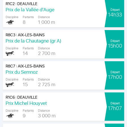
R1C2
DEAUVILLE
|
Prix de la Vallée d'Auge
Départ
14h33
Discipline
Partants
Distance
8
1 000 m
R8C3
AIX-LES-BAINS
|
Prix de la Chautagne (gr A)
Départ
15h00
Discipline
Partants
Distance
14
2 700 m
R8C7
AIX-LES-BAINS
|
Prix du Semnoz
Départ
17h00
Discipline
Partants
Distance
15
2 725 m
R1C6
DEAUVILLE
|
Prix Michel Houyvet
Départ
17h07
Discipline
Partants
Distance
9
3 000 m