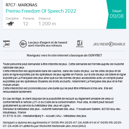
R7C7
MAROÑAS
|
Premio Freedom Of Speech 2022
Départ
09/08
Discipline
Partants
Distance
12
1 200 m
Naviguez vers le site internet classique de GENYBET
Toute personne peut demander à être interdite de jeux. Cette demande est formée auprès de l'Autorité
nationale des jeux.
Cette interdiction est applicable dans les casinos, dans les clubs de jeux, sur les sites de jeux et de
paris en ligne exploités par les opérateurs de jeux agréés en France, sur le site de jeux de loterie en ligne
exploité par La Française des jeux ainsi que sur les bornes de jeux accessibles avec un compte joueur
exploitées par les opérateurs titulaires de droits exclusifs, notamment La Française des jeux et le Pari
mutuel urbain.
Cette interdiction est prononcée pour une durée qui ne peut être inférieure à trois ans. Elle est
renouvelable tacitement.
En cas de litige, le client dispose de la possibilité de recourir au règlement amiable de celui-ci
conformément à l’article L211-3 du Code de la consommation. Pour cela, le client peut recourir
gratuitement au service du Médiateur des Jeux en Ligne :
Monsieur le Médiateur des jeux - Autorité Nationale des Jeux, 11 boulevard Gallieni, 92130 Issy-les-
Moulineaux, France
01.57.13.13.00 - mediation@anj.fr -
Accueil | ANJ - Médiateur des jeux
Genybet a obtenu les agréments n° 0055-PH-2025-07-24-AGR-01 et n° 0055-PS-2025-
07-24-AGR-01 délivrés par l'Autorité Nationale des Jeux (ANJ)