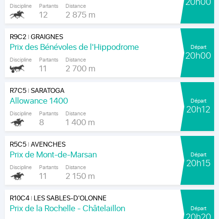
20h00
Discipline
Partants
Distance
12
2 875 m
R9C2
GRAIGNES
|
Prix des Bénévoles de l'Hippodrome
Départ
20h00
Discipline
Partants
Distance
11
2 700 m
R7C5
SARATOGA
|
Allowance 1400
Départ
20h12
Discipline
Partants
Distance
8
1 400 m
R5C5
AVENCHES
|
Prix de Mont-de-Marsan
Départ
20h15
Discipline
Partants
Distance
11
2 150 m
R10C4
LES SABLES-D'OLONNE
|
Prix de la Rochelle - Châtelaillon
Départ
20h20