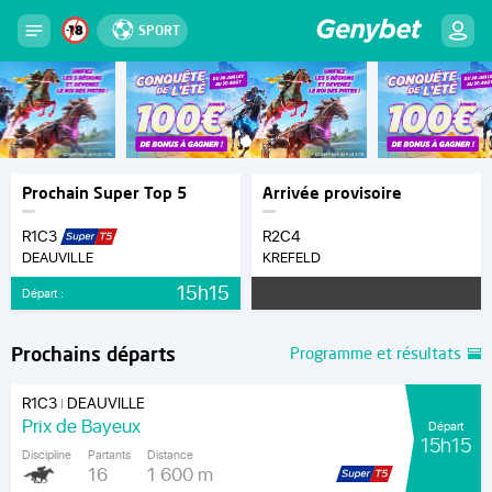
SPORT
Prochain Super Top 5
Arrivée provisoire
R1C3
R2C4
DEAUVILLE
KREFELD
15h15
Départ :
Prochains départs
Programme et résultats
R1C3
DEAUVILLE
|
Prix de Bayeux
Départ
15h15
Discipline
Partants
Distance
16
1 600 m