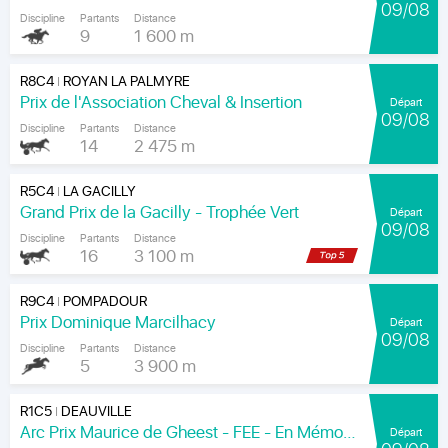
09/08
Discipline
Partants
Distance
9
1 600 m
R8C4
ROYAN LA PALMYRE
|
Prix de l'Association Cheval & Insertion
Départ
09/08
Discipline
Partants
Distance
14
2 475 m
R5C4
LA GACILLY
|
Grand Prix de la Gacilly - Trophée Vert
Départ
09/08
Discipline
Partants
Distance
16
3 100 m
R9C4
POMPADOUR
|
Prix Dominique Marcilhacy
Départ
09/08
Discipline
Partants
Distance
5
3 900 m
R1C5
DEAUVILLE
|
Arc Prix Maurice de Gheest - FEE - En Mémoire de Louis Romanet
Départ