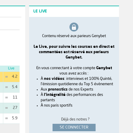
LE LIVE
Contenu réservé aux parieurs Genybet
Le Live, pour suivre les courses en direct et
commentées est réservé aux parieurs
Genybet.
En vous connectant à votre compte
Genybet
Live
vous avez accès :
4.2
À
nos vidéos
: interviews et 100% Quinté,
l'émission quotidienne du Top 5 évènement
5.4
Aux
pronostics
de nos Experts
À
l'intégralité
des performances des
11
partants
À nos paris sportifs
27
5.9
Déjà des notres ?
SE CONNECTER