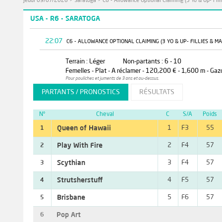
Jeudi 09/07/2026
>
Saratoga
>
C6 - Allowance Optional Claiming (3 Yo & Up- Fill
USA - R6 - SARATOGA
22:07
C6 - ALLOWANCE OPTIONAL CLAIMING (3 YO & UP- FILLIES & MA
Terrain : Léger
Non-partants : 6 - 10
Femelles - Plat - A réclamer - 120,200 € - 1,600 m - Gaz
Pour pouliches et juments de 3 ans et au-dessus.
PARTANTS / PRONOSTICS
RÉSULTATS
N°
Cheval
C
S/A
Poids
Queen of Hawaii
1
F3
55
1
Play With Fire
2
F4
57
2
Scythian
3
F4
57
3
Strutsherstuff
4
F5
57
4
Brisbane
5
F6
57
5
Pop Art
6