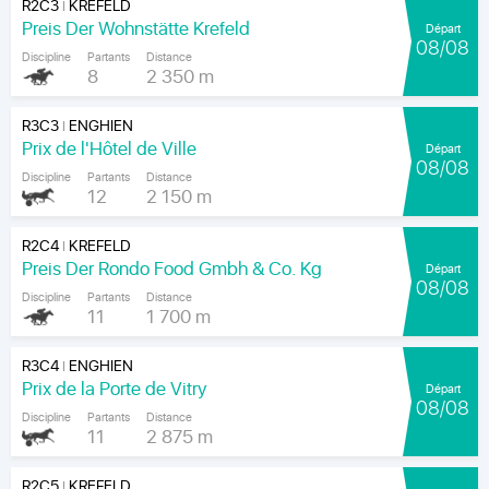
R2C3
KREFELD
|
Preis Der Wohnstätte Krefeld
Départ
08/08
Discipline
Partants
Distance
8
2 350 m
R3C3
ENGHIEN
|
Prix de l'Hôtel de Ville
Départ
08/08
Discipline
Partants
Distance
12
2 150 m
R2C4
KREFELD
|
Preis Der Rondo Food Gmbh & Co. Kg
Départ
08/08
Discipline
Partants
Distance
11
1 700 m
R3C4
ENGHIEN
|
Prix de la Porte de Vitry
Départ
08/08
Discipline
Partants
Distance
11
2 875 m
R2C5
KREFELD
|