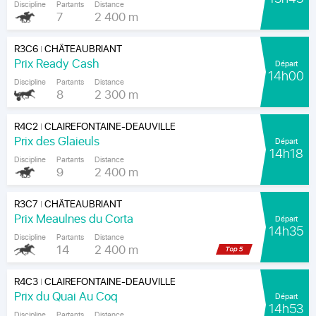
Discipline
Partants
Distance
7
2 400 m
R3C6
CHÂTEAUBRIANT
|
Prix Ready Cash
Départ
14h00
Discipline
Partants
Distance
8
2 300 m
R4C2
CLAIREFONTAINE-DEAUVILLE
|
Prix des Glaieuls
Départ
14h18
Discipline
Partants
Distance
9
2 400 m
R3C7
CHÂTEAUBRIANT
|
Prix Meaulnes du Corta
Départ
14h35
Discipline
Partants
Distance
14
2 400 m
R4C3
CLAIREFONTAINE-DEAUVILLE
|
Prix du Quai Au Coq
Départ
14h53
Discipline
Partants
Distance