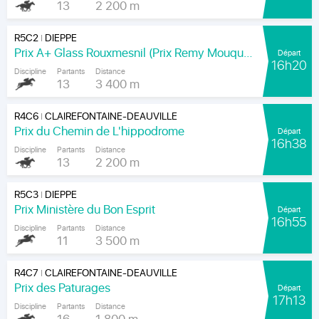
13
2 200 m
R5C2
DIEPPE
|
Prix A+ Glass Rouxmesnil (Prix Remy Mouquet)
Départ
16h20
Discipline
Partants
Distance
13
3 400 m
R4C6
CLAIREFONTAINE-DEAUVILLE
|
Prix du Chemin de L'hippodrome
Départ
16h38
Discipline
Partants
Distance
13
2 200 m
R5C3
DIEPPE
|
Prix Ministère du Bon Esprit
Départ
16h55
Discipline
Partants
Distance
11
3 500 m
R4C7
CLAIREFONTAINE-DEAUVILLE
|
Prix des Paturages
Départ
17h13
Discipline
Partants
Distance