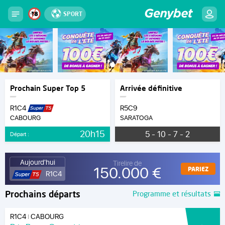
SPORT
Prochain Super Top 5
Arrivée définitive
R1C4
R5C9
CABOURG
SARATOGA
20h15
5 - 10 - 7 - 2
Départ :
Aujourd'hui
Tirelire de
150.000 €
PARIEZ
R1C4
Prochains départs
Programme et résultats
R1C4
CABOURG
|