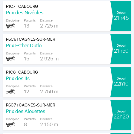
R1C7
CABOURG
|
Prix des Nivéoles
Départ
21h45
Discipline
Partants
Distance
13
2 725 m
R6C6
CAGNES-SUR-MER
|
Prix Esther Duflo
Départ
21h50
Discipline
Partants
Distance
15
2 925 m
R1C8
CABOURG
|
Prix des Ifs
Départ
22h10
Discipline
Partants
Distance
12
2 750 m
R6C7
CAGNES-SUR-MER
|
Prix des Alouettes
Départ
22h20
Discipline
Partants
Distance
8
2 150 m