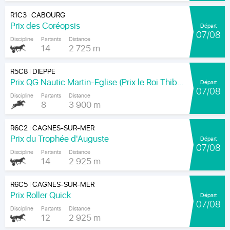
R1C3
CABOURG
|
Prix des Coréopsis
Départ
07/08
Discipline
Partants
Distance
14
2 725 m
R5C8
DIEPPE
|
Prix QG Nautic Martin-Eglise (Prix le Roi Thibault)
Départ
07/08
Discipline
Partants
Distance
8
3 900 m
R6C2
CAGNES-SUR-MER
|
Prix du Trophée d'Auguste
Départ
07/08
Discipline
Partants
Distance
14
2 925 m
R6C5
CAGNES-SUR-MER
|
Prix Roller Quick
Départ
07/08
Discipline
Partants
Distance
12
2 925 m