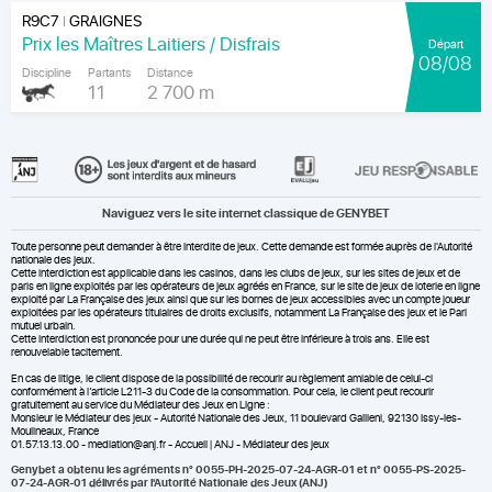
R9C7
GRAIGNES
|
Prix les Maîtres Laitiers / Disfrais
Départ
08/08
Discipline
Partants
Distance
11
2 700 m
Naviguez vers le site internet classique de GENYBET
Toute personne peut demander à être interdite de jeux. Cette demande est formée auprès de l'Autorité
nationale des jeux.
Cette interdiction est applicable dans les casinos, dans les clubs de jeux, sur les sites de jeux et de
paris en ligne exploités par les opérateurs de jeux agréés en France, sur le site de jeux de loterie en ligne
exploité par La Française des jeux ainsi que sur les bornes de jeux accessibles avec un compte joueur
exploitées par les opérateurs titulaires de droits exclusifs, notamment La Française des jeux et le Pari
mutuel urbain.
Cette interdiction est prononcée pour une durée qui ne peut être inférieure à trois ans. Elle est
renouvelable tacitement.
En cas de litige, le client dispose de la possibilité de recourir au règlement amiable de celui-ci
conformément à l’article L211-3 du Code de la consommation. Pour cela, le client peut recourir
gratuitement au service du Médiateur des Jeux en Ligne :
Monsieur le Médiateur des jeux - Autorité Nationale des Jeux, 11 boulevard Gallieni, 92130 Issy-les-
Moulineaux, France
01.57.13.13.00 - mediation@anj.fr -
Accueil | ANJ - Médiateur des jeux
Genybet a obtenu les agréments n° 0055-PH-2025-07-24-AGR-01 et n° 0055-PS-2025-
07-24-AGR-01 délivrés par l'Autorité Nationale des Jeux (ANJ)