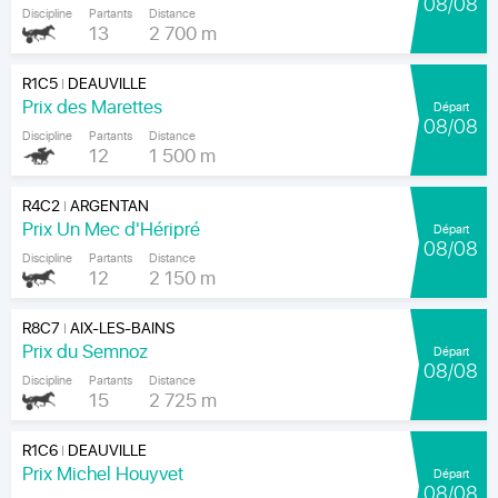
08/08
Discipline
Partants
Distance
13
2 700 m
R1C5
DEAUVILLE
|
Prix des Marettes
Départ
08/08
Discipline
Partants
Distance
12
1 500 m
R4C2
ARGENTAN
|
Prix Un Mec d'Héripré
Départ
08/08
Discipline
Partants
Distance
12
2 150 m
R8C7
AIX-LES-BAINS
|
Prix du Semnoz
Départ
08/08
Discipline
Partants
Distance
15
2 725 m
R1C6
DEAUVILLE
|
Prix Michel Houyvet
Départ
08/08