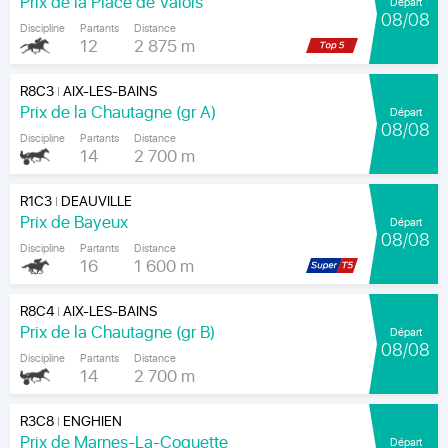
Prix de la Place de Valois
Départ
08/08
Discipline
Partants
Distance
12
2 875 m
R8C3
AIX-LES-BAINS
|
Prix de la Chautagne (gr A)
Départ
08/08
Discipline
Partants
Distance
14
2 700 m
R1C3
DEAUVILLE
|
Prix de Bayeux
Départ
08/08
Discipline
Partants
Distance
16
1 600 m
R8C4
AIX-LES-BAINS
|
Prix de la Chautagne (gr B)
Départ
08/08
Discipline
Partants
Distance
14
2 700 m
R3C8
ENGHIEN
|
Prix de Marnes-La-Coquette
Départ