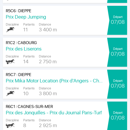
R5C6
DIEPPE
|
Prix Deep Jumping
Départ
07/08
Discipline
Partants
Distance
11
3 400 m
R1C2
CABOURG
|
Prix des Liserons
Départ
07/08
Discipline
Partants
Distance
14
2 750 m
R5C7
DIEPPE
|
Prix Mika Motor Location (Prix d'Angers - Chamionnat Paris-Turf des Apprentis-Jeunes-Jockeys)
Départ
07/08
Discipline
Partants
Distance
10
3 800 m
R6C1
CAGNES-SUR-MER
|
Prix des Jonquilles - Prix du Journal Paris-Turf
Départ
07/08
Discipline
Partants
Distance
8
2 925 m