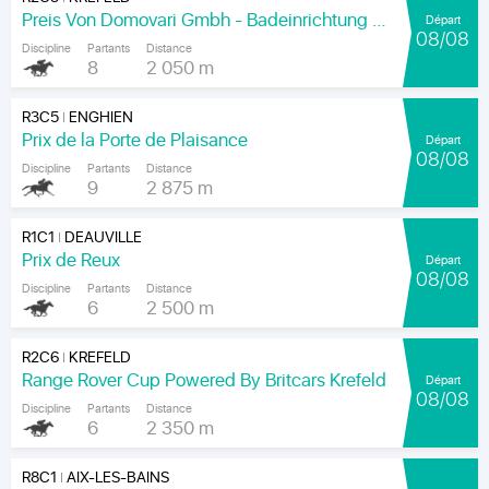
Preis Von Domovari Gmbh - Badeinrichtung Auf Mass
Départ
08/08
Discipline
Partants
Distance
8
2 050 m
R3C5
ENGHIEN
|
Prix de la Porte de Plaisance
Départ
08/08
Discipline
Partants
Distance
9
2 875 m
R1C1
DEAUVILLE
|
Prix de Reux
Départ
08/08
Discipline
Partants
Distance
6
2 500 m
R2C6
KREFELD
|
Range Rover Cup Powered By Britcars Krefeld
Départ
08/08
Discipline
Partants
Distance
6
2 350 m
R8C1
AIX-LES-BAINS
|