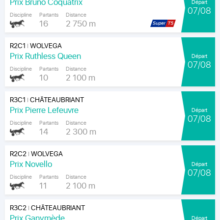
Prix Bruno Coquatrix
Départ
07/08
Discipline
Partants
Distance
16
2 750 m
R2C1
WOLVEGA
|
Prix Ruthless Queen
Départ
07/08
Discipline
Partants
Distance
10
2 100 m
R3C1
CHÂTEAUBRIANT
|
Prix Pierre Lefeuvre
Départ
07/08
Discipline
Partants
Distance
14
2 300 m
R2C2
WOLVEGA
|
Prix Novello
Départ
07/08
Discipline
Partants
Distance
11
2 100 m
R3C2
CHÂTEAUBRIANT
|
Prix Ganymède
Départ