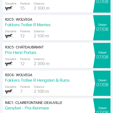
07/08
Discipline
Partants
Distance
15
2 300 m
R2C5
WOLVEGA
|
Fokkers Trofee R Merries
Départ
07/08
Discipline
Partants
Distance
12
2 100 m
R3C5
CHÂTEAUBRIANT
|
Prix Henri Portais
Départ
07/08
Discipline
Partants
Distance
12
2 300 m
R2C6
WOLVEGA
|
Fokkers Trofee R Hengsten & Ruins
Départ
07/08
Discipline
Partants
Distance
7
2 100 m
R4C1
CLAIREFONTAINE-DEAUVILLE
|
Genybet - Prix Kenmare
Départ
07/08