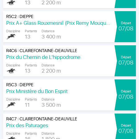
13
2 200 m
R5C2
DIEPPE
|
Prix A+ Glass Rouxmesnil (Prix Remy Mouquet)
Départ
07/08
Discipline
Partants
Distance
13
3 400 m
R4C6
CLAIREFONTAINE-DEAUVILLE
|
Prix du Chemin de L'hippodrome
Départ
07/08
Discipline
Partants
Distance
13
2 200 m
R5C3
DIEPPE
|
Prix Ministère du Bon Esprit
Départ
07/08
Discipline
Partants
Distance
11
3 500 m
R4C7
CLAIREFONTAINE-DEAUVILLE
|
Prix des Paturages
Départ
07/08
Discipline
Partants
Distance