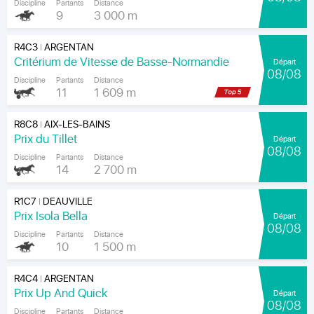
Discipline
Partants
Distance
9
3 000 m
R4C3
ARGENTAN
|
Critérium de Vitesse de Basse-Normandie
Départ
08/08
Discipline
Partants
Distance
11
1 609 m
R8C8
AIX-LES-BAINS
|
Prix du Tillet
Départ
08/08
Discipline
Partants
Distance
14
2 700 m
R1C7
DEAUVILLE
|
Prix Isola Bella
Départ
08/08
Discipline
Partants
Distance
10
1 500 m
R4C4
ARGENTAN
|
Prix Up And Quick
Départ
08/08
Discipline
Partants
Distance