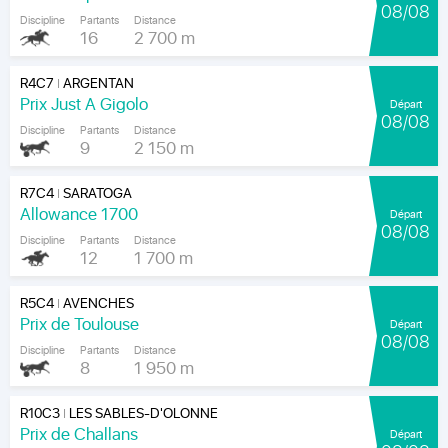
08/08
Discipline
Partants
Distance
16
2 700 m
R4C7
ARGENTAN
|
Prix Just A Gigolo
Départ
08/08
Discipline
Partants
Distance
9
2 150 m
R7C4
SARATOGA
|
Allowance 1700
Départ
08/08
Discipline
Partants
Distance
12
1 700 m
R5C4
AVENCHES
|
Prix de Toulouse
Départ
08/08
Discipline
Partants
Distance
8
1 950 m
R10C3
LES SABLES-D'OLONNE
|
Prix de Challans
Départ