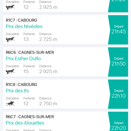
Discipline
Partants
Distance
12
2 925 m
R1C7
CABOURG
|
Prix des Nivéoles
Départ
21h45
Discipline
Partants
Distance
13
2 725 m
R6C6
CAGNES-SUR-MER
|
Prix Esther Duflo
Départ
21h50
Discipline
Partants
Distance
15
2 925 m
R1C8
CABOURG
|
Prix des Ifs
Départ
22h10
Discipline
Partants
Distance
12
2 750 m
R6C7
CAGNES-SUR-MER
|
Prix des Alouettes
Départ
22h20
Discipline
Partants
Distance