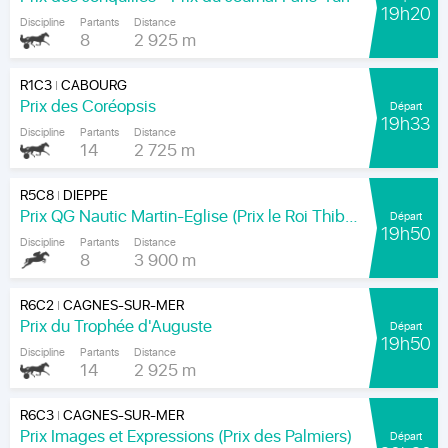
19h20
Discipline
Partants
Distance
8
2 925 m
R1C3
CABOURG
|
Prix des Coréopsis
Départ
19h33
Discipline
Partants
Distance
14
2 725 m
R5C8
DIEPPE
|
Prix QG Nautic Martin-Eglise (Prix le Roi Thibault)
Départ
19h50
Discipline
Partants
Distance
8
3 900 m
R6C2
CAGNES-SUR-MER
|
Prix du Trophée d'Auguste
Départ
19h50
Discipline
Partants
Distance
14
2 925 m
R6C3
CAGNES-SUR-MER
|
Prix Images et Expressions (Prix des Palmiers)
Départ