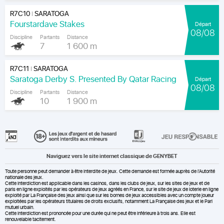
R7C10
SARATOGA
|
Fourstardave Stakes
Départ
08/08
Discipline
Partants
Distance
7
1 600 m
R7C11
SARATOGA
|
Saratoga Derby S. Presented By Qatar Racing
Départ
08/08
Discipline
Partants
Distance
10
1 900 m
Naviguez vers le site internet classique de GENYBET
Toute personne peut demander à être interdite de jeux. Cette demande est formée auprès de l'Autorité
nationale des jeux.
Cette interdiction est applicable dans les casinos, dans les clubs de jeux, sur les sites de jeux et de
paris en ligne exploités par les opérateurs de jeux agréés en France, sur le site de jeux de loterie en ligne
exploité par La Française des jeux ainsi que sur les bornes de jeux accessibles avec un compte joueur
exploitées par les opérateurs titulaires de droits exclusifs, notamment La Française des jeux et le Pari
mutuel urbain.
Cette interdiction est prononcée pour une durée qui ne peut être inférieure à trois ans. Elle est
renouvelable tacitement.