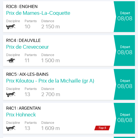
R3C8
ENGHIEN
|
Prix de Marnes-La-Coquette
Départ
08/08
Discipline
Partants
Distance
10
2 150 m
R1C4
DEAUVILLE
|
Prix de Crevecoeur
Départ
08/08
Discipline
Partants
Distance
11
1 500 m
R8C5
AIX-LES-BAINS
|
Prix Kiloutou - Prix de la Michaille (gr A)
Départ
08/08
Discipline
Partants
Distance
13
2 700 m
R4C1
ARGENTAN
|
Prix Hohneck
Départ
08/08
Discipline
Partants
Distance
13
1 609 m