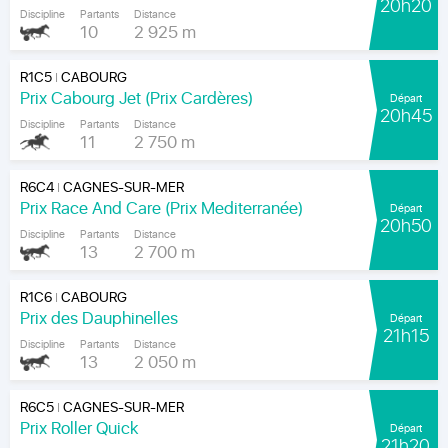
20h20
Discipline
Partants
Distance
10
2 925 m
R1C5
CABOURG
|
Prix Cabourg Jet (Prix Cardères)
Départ
20h45
Discipline
Partants
Distance
11
2 750 m
R6C4
CAGNES-SUR-MER
|
Prix Race And Care (Prix Mediterranée)
Départ
20h50
Discipline
Partants
Distance
13
2 700 m
R1C6
CABOURG
|
Prix des Dauphinelles
Départ
21h15
Discipline
Partants
Distance
13
2 050 m
R6C5
CAGNES-SUR-MER
|
Prix Roller Quick
Départ
21h20