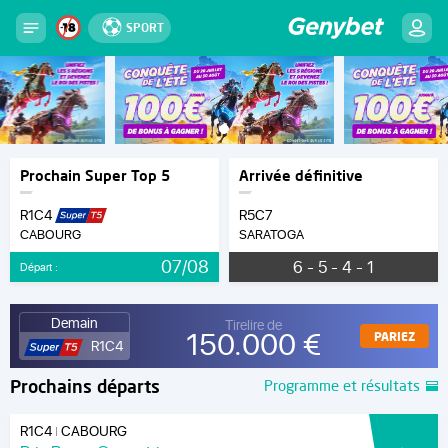
SPORT
Prochain Super Top 5
Arrivée définitive
R1C4
R5C7
CABOURG
SARATOGA
07/08
6 - 5 - 4 - 1
Départ :
Demain
Tirelire de
150.000 €
PARIEZ
R1C4
Prochains départs
Programme et résultats
R1C4
CABOURG
|