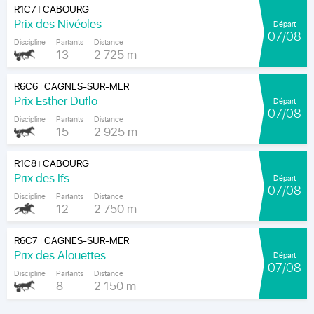
R1C7
CABOURG
|
Prix des Nivéoles
Départ
07/08
Discipline
Partants
Distance
13
2 725 m
R6C6
CAGNES-SUR-MER
|
Prix Esther Duflo
Départ
07/08
Discipline
Partants
Distance
15
2 925 m
R1C8
CABOURG
|
Prix des Ifs
Départ
07/08
Discipline
Partants
Distance
12
2 750 m
R6C7
CAGNES-SUR-MER
|
Prix des Alouettes
Départ
07/08
Discipline
Partants
Distance
8
2 150 m