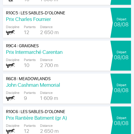
R10C5
LES SABLES-D'OLONNE
|
Prix Charles Fournier
Départ
08/08
Discipline
Partants
Distance
12
2 650 m
R9C4
GRAIGNES
|
Prix Intermarché Carentan
Départ
08/08
Discipline
Partants
Distance
10
2 700 m
R6C8
MEADOWLANDS
|
John Cashman Memorial
Départ
08/08
Discipline
Partants
Distance
9
1 609 m
R10C6
LES SABLES-D'OLONNE
|
Prix Rantière Batiment (gr A)
Départ
08/08
Discipline
Partants
Distance
12
2 650 m