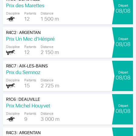
Prix des Marettes
Départ
08/08
Discipline
Partants
Distance
12
1 500 m
R4C2
ARGENTAN
|
Prix Un Mec d'Héripré
Départ
08/08
Discipline
Partants
Distance
12
2 150 m
R8C7
AIX-LES-BAINS
|
Prix du Semnoz
Départ
08/08
Discipline
Partants
Distance
15
2 725 m
R1C6
DEAUVILLE
|
Prix Michel Houyvet
Départ
08/08
Discipline
Partants
Distance
9
3 000 m
R4C3
ARGENTAN
|