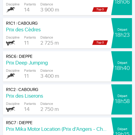
18h06
Discipline
Partants
Distance
14
3 900 m
R1C1
CABOURG
|
Prix des Cèdres
Départ
18h23
Discipline
Partants
Distance
11
2 725 m
R5C6
DIEPPE
|
Prix Deep Jumping
Départ
18h40
Discipline
Partants
Distance
11
3 400 m
R1C2
CABOURG
|
Prix des Liserons
Départ
18h58
Discipline
Partants
Distance
14
2 750 m
R5C7
DIEPPE
|
Prix Mika Motor Location (Prix d'Angers - Chamionnat Paris-Turf des Apprentis-Jeunes-Jockeys)
Départ
19h15