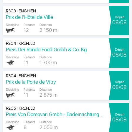
R3C3
ENGHIEN
|
Prix de l'Hôtel de Ville
Départ
08/08
Discipline
Partants
Distance
12
2 150 m
R2C4
KREFELD
|
Preis Der Rondo Food Gmbh & Co. Kg
Départ
08/08
Discipline
Partants
Distance
11
1 700 m
R3C4
ENGHIEN
|
Prix de la Porte de Vitry
Départ
08/08
Discipline
Partants
Distance
11
2 875 m
R2C5
KREFELD
|
Preis Von Domovari Gmbh - Badeinrichtung Auf Mass
Départ
08/08
Discipline
Partants
Distance
8
2 050 m