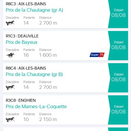
R8C3
AIX-LES-BAINS
|
Prix de la Chautagne (gr A)
Départ
08/08
Discipline
Partants
Distance
14
2 700 m
R1C3
DEAUVILLE
|
Prix de Bayeux
Départ
08/08
Discipline
Partants
Distance
16
1 600 m
R8C4
AIX-LES-BAINS
|
Prix de la Chautagne (gr B)
Départ
08/08
Discipline
Partants
Distance
14
2 700 m
R3C8
ENGHIEN
|
Prix de Marnes-La-Coquette
Départ
08/08
Discipline
Partants
Distance
10
2 150 m