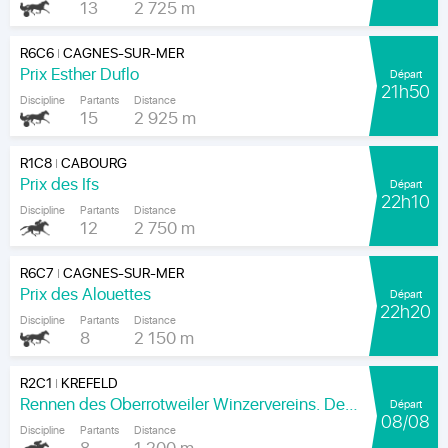
13
2 725 m
R6C6
CAGNES-SUR-MER
|
Prix Esther Duflo
Départ
21h50
Discipline
Partants
Distance
15
2 925 m
R1C8
CABOURG
|
Prix des Ifs
Départ
22h10
Discipline
Partants
Distance
12
2 750 m
R6C7
CAGNES-SUR-MER
|
Prix des Alouettes
Départ
22h20
Discipline
Partants
Distance
8
2 150 m
R2C1
KREFELD
|
Rennen des Oberrotweiler Winzervereins. Der Klassiker Am Kaiser.
Départ
08/08
Discipline
Partants
Distance