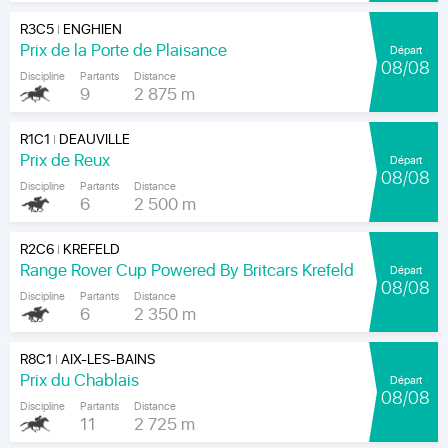
R3C5
ENGHIEN
|
Prix de la Porte de Plaisance
Départ
08/08
Discipline
Partants
Distance
9
2 875 m
R1C1
DEAUVILLE
|
Prix de Reux
Départ
08/08
Discipline
Partants
Distance
6
2 500 m
R2C6
KREFELD
|
Range Rover Cup Powered By Britcars Krefeld
Départ
08/08
Discipline
Partants
Distance
6
2 350 m
R8C1
AIX-LES-BAINS
|
Prix du Chablais
Départ
08/08
Discipline
Partants
Distance
11
2 725 m