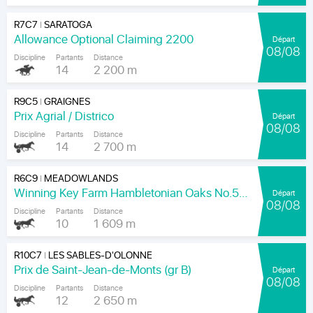
R7C7
SARATOGA
|
Allowance Optional Claiming 2200
Départ
08/08
Discipline
Partants
Distance
14
2 200 m
R9C5
GRAIGNES
|
Prix Agrial / Districo
Départ
08/08
Discipline
Partants
Distance
14
2 700 m
R6C9
MEADOWLANDS
|
Winning Key Farm Hambletonian Oaks No.56 - Final
Départ
08/08
Discipline
Partants
Distance
10
1 609 m
R10C7
LES SABLES-D'OLONNE
|
Prix de Saint-Jean-de-Monts (gr B)
Départ
08/08
Discipline
Partants
Distance
12
2 650 m