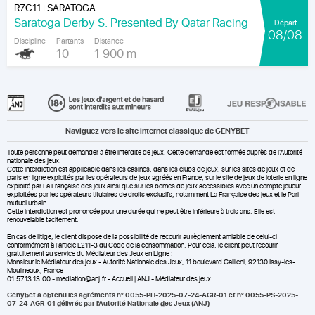
R7C11
SARATOGA
|
Saratoga Derby S. Presented By Qatar Racing
Départ
08/08
Discipline
Partants
Distance
10
1 900 m
Naviguez vers le site internet classique de GENYBET
Toute personne peut demander à être interdite de jeux. Cette demande est formée auprès de l'Autorité
nationale des jeux.
Cette interdiction est applicable dans les casinos, dans les clubs de jeux, sur les sites de jeux et de
paris en ligne exploités par les opérateurs de jeux agréés en France, sur le site de jeux de loterie en ligne
exploité par La Française des jeux ainsi que sur les bornes de jeux accessibles avec un compte joueur
exploitées par les opérateurs titulaires de droits exclusifs, notamment La Française des jeux et le Pari
mutuel urbain.
Cette interdiction est prononcée pour une durée qui ne peut être inférieure à trois ans. Elle est
renouvelable tacitement.
En cas de litige, le client dispose de la possibilité de recourir au règlement amiable de celui-ci
conformément à l’article L211-3 du Code de la consommation. Pour cela, le client peut recourir
gratuitement au service du Médiateur des Jeux en Ligne :
Monsieur le Médiateur des jeux - Autorité Nationale des Jeux, 11 boulevard Gallieni, 92130 Issy-les-
Moulineaux, France
01.57.13.13.00 - mediation@anj.fr -
Accueil | ANJ - Médiateur des jeux
Genybet a obtenu les agréments n° 0055-PH-2025-07-24-AGR-01 et n° 0055-PS-2025-
07-24-AGR-01 délivrés par l'Autorité Nationale des Jeux (ANJ)