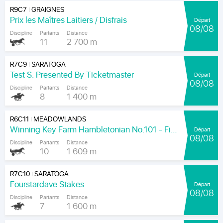
R9C7
GRAIGNES
|
Prix les Maîtres Laitiers / Disfrais
Départ
08/08
Discipline
Partants
Distance
11
2 700 m
R7C9
SARATOGA
|
Test S. Presented By Ticketmaster
Départ
08/08
Discipline
Partants
Distance
8
1 400 m
R6C11
MEADOWLANDS
|
Winning Key Farm Hambletonian No.101 - Final
Départ
08/08
Discipline
Partants
Distance
10
1 609 m
R7C10
SARATOGA
|
Fourstardave Stakes
Départ
08/08
Discipline
Partants
Distance
7
1 600 m