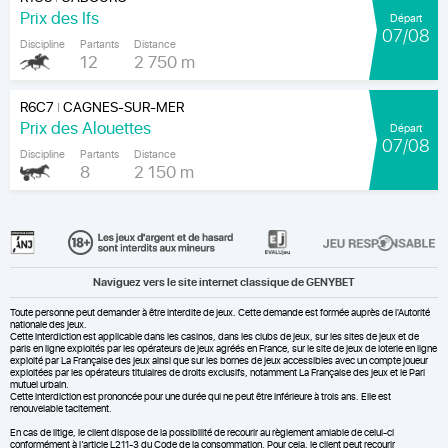
Prix des Ifs
Départ
07/08
Discipline
Partants
Distance
12
2 750 m
R6C7
CAGNES-SUR-MER
|
Prix des Alouettes
Départ
07/08
Discipline
Partants
Distance
8
2 150 m
Naviguez vers le site internet classique de GENYBET
Toute personne peut demander à être interdite de jeux. Cette demande est formée auprès de l'Autorité
nationale des jeux.
Cette interdiction est applicable dans les casinos, dans les clubs de jeux, sur les sites de jeux et de
paris en ligne exploités par les opérateurs de jeux agréés en France, sur le site de jeux de loterie en ligne
exploité par La Française des jeux ainsi que sur les bornes de jeux accessibles avec un compte joueur
exploitées par les opérateurs titulaires de droits exclusifs, notamment La Française des jeux et le Pari
mutuel urbain.
Cette interdiction est prononcée pour une durée qui ne peut être inférieure à trois ans. Elle est
renouvelable tacitement.
En cas de litige, le client dispose de la possibilité de recourir au règlement amiable de celui-ci
conformément à l’article L211-3 du Code de la consommation. Pour cela, le client peut recourir