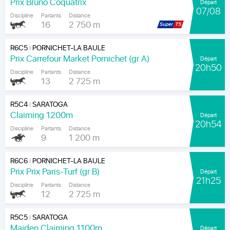
Prix Bruno Coquatrix
Départ
07/08
Discipline
Partants
Distance
16
2 750 m
R6C5
PORNICHET-LA BAULE
|
Prix Carrefour Market Pornichet (gr A)
Départ
20h50
Discipline
Partants
Distance
13
2 725 m
R5C4
SARATOGA
|
Claiming 1200m
Départ
20h54
Discipline
Partants
Distance
9
1 200 m
R6C6
PORNICHET-LA BAULE
|
Prix Prix Paris-Turf (gr B)
Départ
21h25
Discipline
Partants
Distance
12
2 725 m
R5C5
SARATOGA
|
Maiden Claiming 1100m
Départ