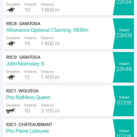
22h34
Discipline
Partants
Distance
10
1 600 m
R5C8
SARATOGA
|
Allowance Optional Claiming 1800m
Départ
23h09
Discipline
Partants
Distance
14
1 800 m
R5C9
SARATOGA
|
John Morrissey S.
Départ
23h46
Discipline
Partants
Distance
13
1 400 m
R2C1
WOLVEGA
|
Prix Ruthless Queen
Départ
07/08
Discipline
Partants
Distance
10
2 100 m
R3C1
CHÂTEAUBRIANT
|
Prix Pierre Lefeuvre
Départ
07/08