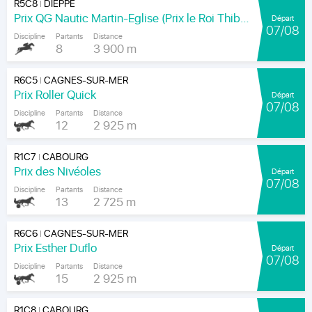
R5C8
DIEPPE
|
Prix QG Nautic Martin-Eglise (Prix le Roi Thibault)
Départ
07/08
Discipline
Partants
Distance
8
3 900 m
R6C5
CAGNES-SUR-MER
|
Prix Roller Quick
Départ
07/08
Discipline
Partants
Distance
12
2 925 m
R1C7
CABOURG
|
Prix des Nivéoles
Départ
07/08
Discipline
Partants
Distance
13
2 725 m
R6C6
CAGNES-SUR-MER
|
Prix Esther Duflo
Départ
07/08
Discipline
Partants
Distance
15
2 925 m
R1C8
CABOURG
|