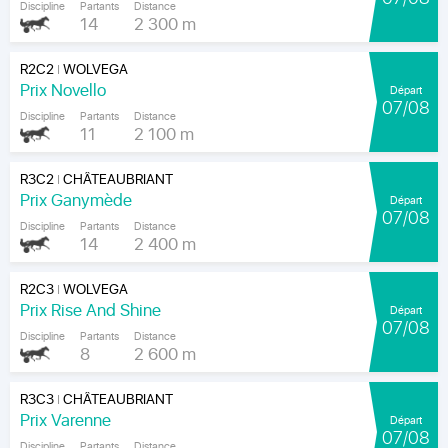
Discipline
Partants
Distance
14
2 300 m
R2C2
WOLVEGA
|
Prix Novello
Départ
07/08
Discipline
Partants
Distance
11
2 100 m
R3C2
CHÂTEAUBRIANT
|
Prix Ganymède
Départ
07/08
Discipline
Partants
Distance
14
2 400 m
R2C3
WOLVEGA
|
Prix Rise And Shine
Départ
07/08
Discipline
Partants
Distance
8
2 600 m
R3C3
CHÂTEAUBRIANT
|
Prix Varenne
Départ
07/08
Discipline
Partants
Distance