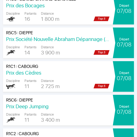
Prix des Bocages
Départ
07/08
Discipline
Partants
Distance
16
1 800 m
R5C5
DIEPPE
|
Prix Société Nouvelle Abraham Dépannage (Prix Arenice)
Départ
07/08
Discipline
Partants
Distance
14
3 900 m
R1C1
CABOURG
|
Prix des Cèdres
Départ
07/08
Discipline
Partants
Distance
11
2 725 m
R5C6
DIEPPE
|
Prix Deep Jumping
Départ
07/08
Discipline
Partants
Distance
11
3 400 m
R1C2
CABOURG
|