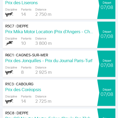
Prix des Liserons
Départ
07/08
Discipline
Partants
Distance
14
2 750 m
R5C7
DIEPPE
|
Prix Mika Motor Location (Prix d'Angers - Chamionnat Paris-Turf des Apprentis-Jeunes-Jockeys)
Départ
07/08
Discipline
Partants
Distance
10
3 800 m
R6C1
CAGNES-SUR-MER
|
Prix des Jonquilles - Prix du Journal Paris-Turf
Départ
07/08
Discipline
Partants
Distance
8
2 925 m
R1C3
CABOURG
|
Prix des Coréopsis
Départ
07/08
Discipline
Partants
Distance
14
2 725 m
R5C8
DIEPPE
|