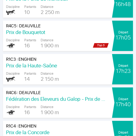
16h48
Discipline
Partants
Distance
10
2 250 m
R4C5
DEAUVILLE
|
Prix de Bouquetot
Départ
17h05
Discipline
Partants
Distance
16
1 900 m
R1C3
ENGHIEN
|
Prix de la Haute-Saône
Départ
17h23
Discipline
Partants
Distance
14
2 150 m
R4C6
DEAUVILLE
|
Fédération des Eleveurs du Galop - Prix de Colletot
Départ
17h40
Discipline
Partants
Distance
16
1 900 m
R1C4
ENGHIEN
|
Prix de la Concorde
Départ