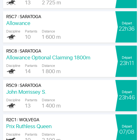
13
2 725 m
R5C7
SARATOGA
|
Allowance
Départ
22h36
Discipline
Partants
Distance
10
1 600 m
R5C8
SARATOGA
|
Allowance Optional Claiming 1800m
Départ
23h11
Discipline
Partants
Distance
14
1 800 m
R5C9
SARATOGA
|
John Morrissey S.
Départ
23h46
Discipline
Partants
Distance
13
1 400 m
R2C1
WOLVEGA
|
Prix Ruthless Queen
Départ
07/08
Discipline
Partants
Distance