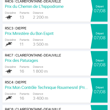
R4C6
CLAIREFONTAINE-DEAUVILLE
|
Prix du Chemin de L'hippodrome
Départ
07/08
Discipline
Partants
Distance
13
2 200 m
R5C3
DIEPPE
|
Prix Ministère du Bon Esprit
Départ
07/08
Discipline
Partants
Distance
11
3 500 m
R4C7
CLAIREFONTAINE-DEAUVILLE
|
Prix des Paturages
Départ
07/08
Discipline
Partants
Distance
16
1 800 m
R5C4
DIEPPE
|
Prix Mon Contrôle Technique Rouxmesnil (Prix Jean de la Rochefoucauld)
Départ
07/08
Discipline
Partants
Distance
16
3 400 m
R4C8
CLAIREFONTAINE-DEAUVILLE
|