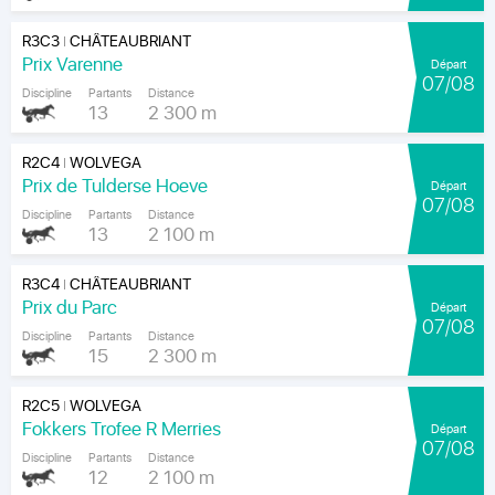
R3C3
CHÂTEAUBRIANT
|
Prix Varenne
Départ
07/08
Discipline
Partants
Distance
13
2 300 m
R2C4
WOLVEGA
|
Prix de Tulderse Hoeve
Départ
07/08
Discipline
Partants
Distance
13
2 100 m
R3C4
CHÂTEAUBRIANT
|
Prix du Parc
Départ
07/08
Discipline
Partants
Distance
15
2 300 m
R2C5
WOLVEGA
|
Fokkers Trofee R Merries
Départ
07/08
Discipline
Partants
Distance
12
2 100 m