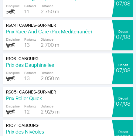
07/08
Discipline
Partants
Distance
11
2 750 m
R6C4
CAGNES-SUR-MER
|
Prix Race And Care (Prix Mediterranée)
Départ
07/08
Discipline
Partants
Distance
13
2 700 m
R1C6
CABOURG
|
Prix des Dauphinelles
Départ
07/08
Discipline
Partants
Distance
13
2 050 m
R6C5
CAGNES-SUR-MER
|
Prix Roller Quick
Départ
07/08
Discipline
Partants
Distance
12
2 925 m
R1C7
CABOURG
|
Prix des Nivéoles
Départ