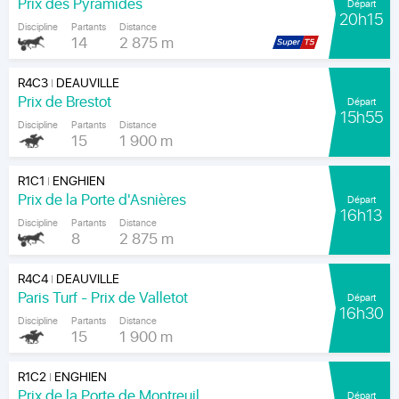
Prix des Pyramides
Départ
20h15
Discipline
Partants
Distance
14
2 875 m
R4C3
DEAUVILLE
|
Prix de Brestot
Départ
15h55
Discipline
Partants
Distance
15
1 900 m
R1C1
ENGHIEN
|
Prix de la Porte d'Asnières
Départ
16h13
Discipline
Partants
Distance
8
2 875 m
R4C4
DEAUVILLE
|
Paris Turf - Prix de Valletot
Départ
16h30
Discipline
Partants
Distance
15
1 900 m
R1C2
ENGHIEN
|
Prix de la Porte de Montreuil
Départ