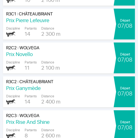
10
2 100 m
R3C1
CHÂTEAUBRIANT
|
Prix Pierre Lefeuvre
Départ
07/08
Discipline
Partants
Distance
14
2 300 m
R2C2
WOLVEGA
|
Prix Novello
Départ
07/08
Discipline
Partants
Distance
11
2 100 m
R3C2
CHÂTEAUBRIANT
|
Prix Ganymède
Départ
07/08
Discipline
Partants
Distance
14
2 400 m
R2C3
WOLVEGA
|
Prix Rise And Shine
Départ
07/08
Discipline
Partants
Distance
8
2 600 m