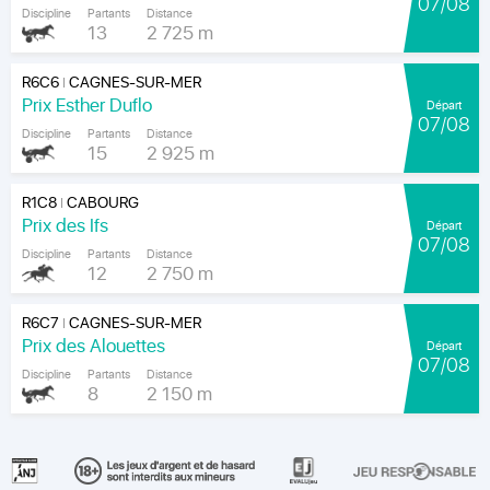
07/08
Discipline
Partants
Distance
13
2 725 m
R6C6
CAGNES-SUR-MER
|
Prix Esther Duflo
Départ
07/08
Discipline
Partants
Distance
15
2 925 m
R1C8
CABOURG
|
Prix des Ifs
Départ
07/08
Discipline
Partants
Distance
12
2 750 m
R6C7
CAGNES-SUR-MER
|
Prix des Alouettes
Départ
07/08
Discipline
Partants
Distance
8
2 150 m