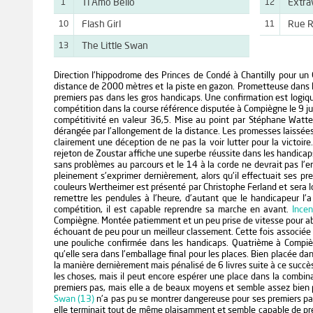
Ti Amo Bello
Extra
1
12
Flash Girl
Rue R
10
11
The Little Swan
13
Direction l'hippodrome des Princes de Condé à Chantilly pour un Q
distance de 2000 mètres et la piste en gazon. Prometteuse dans l
premiers pas dans les gros handicaps. Une confirmation est logiq
compétition dans la course référence disputée à Compiègne le 9 ju
compétitivité en valeur 36,5. Mise au point par Stéphane Wattel
dérangée par l'allongement de la distance. Les promesses laissées
clairement une déception de ne pas la voir lutter pour la victoire
rejeton de Zoustar affiche une superbe réussite dans les handicaps
sans problèmes au parcours et le 14 à la corde ne devrait pas l'e
pleinement s'exprimer dernièrement, alors qu'il effectuait ses p
couleurs Wertheimer est présenté par Christophe Ferland et sera
remettre les pendules à l'heure, d'autant que le handicapeur l'a
compétition, il est capable reprendre sa marche en avant.
Incen
Compiègne. Montée patiemment et un peu prise de vitesse pour aborde
échouant de peu pour un meilleur classement. Cette fois associée 
une pouliche confirmée dans les handicaps. Quatrième à Compièg
qu'elle sera dans l'emballage final pour les places. Bien placée dans
la manière dernièrement mais pénalisé de 6 livres suite à ce succès
les choses, mais il peut encore espérer une place dans la combi
premiers pas, mais elle a de beaux moyens et semble assez bien 
Swan (13)
n'a pas pu se montrer dangereuse pour ses premiers pas
elle terminait tout de même plaisamment et semble capable de pre