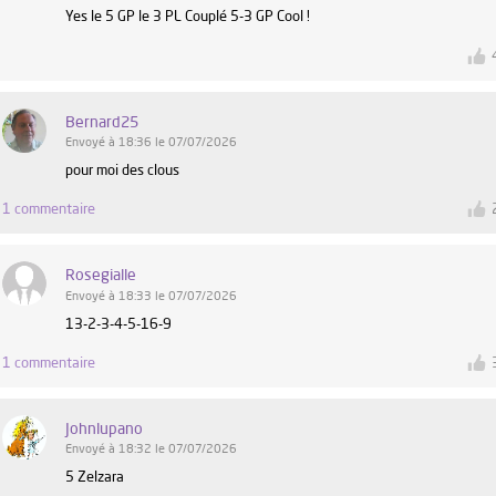
Yes le 5 GP le 3 PL Couplé 5-3 GP Cool !
Bernard25
Envoyé à 18:36 le 07/07/2026
pour moi des clous
1 commentaire
Rosegialle
Envoyé à 18:33 le 07/07/2026
13-2-3-4-5-16-9
1 commentaire
Johnlupano
Envoyé à 18:32 le 07/07/2026
5 Zelzara