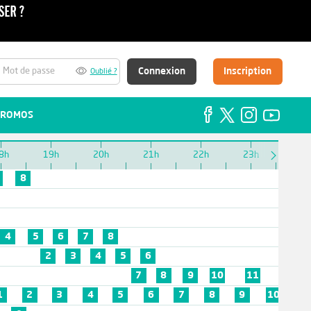
Connexion
Inscription
Oublié ?
ROMOS
8h
19h
20h
21h
22h
23h
00h
8
4
5
6
7
8
2
3
4
5
6
7
8
9
10
11
1
2
3
4
5
6
7
8
9
10
1