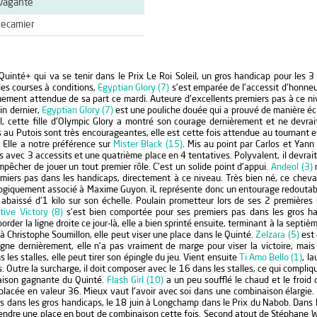
vagante
ecamier
uinté+ qui va se tenir dans le Prix Le Roi Soleil, un gros handicap pour les 3 
es courses à conditions,
Egyptian Glory (7)
s'est emparée de l'accessit d'honneu
uement attendue de sa part ce mardi. Auteure d'excellents premiers pas à ce ni
in dernier,
Egyptian Glory (7)
est une pouliche douée qui a prouvé de manière éc
, cette fille d'Olympic Glory a montré son courage dernièrement et ne devrai
 au Putois sont très encourageantes, elle est cette fois attendue au tournant et
. Elle a notre préférence sur
Mister Black (15)
. Mis au point par Carlos et Yann 
 avec 3 accessits et une quatrième place en 4 tentatives. Polyvalent, il devrait
mpêcher de jouer un tout premier rôle. C'est un solide point d'appui.
Andeol (3)
n
remiers pas dans les handicaps, directement à ce niveau. Très bien né, ce cheva
 logiquement associé à Maxime Guyon. iL représente donc un entourage redoutab
 abaissé d'1 kilo sur son échelle. Poulain prometteur lors de ses 2 premières 
tive Victory (8)
s'est bien comportée pour ses premiers pas dans les gros h
r la ligne droite ce jour-là, elle a bien sprinté ensuite, terminant à la septiè
à Christophe Soumillon, elle peut viser une place dans le Quinté.
Zelzara (5)
est 
ne dernièrement, elle n'a pas vraiment de marge pour viser la victoire, mais
 les stalles, elle peut tirer son épingle du jeu. Vient ensuite
Ti Amo Bello (1)
, l
. Outre la surcharge, il doit composer avec le 16 dans les stalles, ce qui compliq
naison gagnante du Quinté.
Flash Girl (10)
a un peu soufflé le chaud et le froid 
placée en valeur 36. Mieux vaut l'avoir avec soi dans une combinaison élargie
 dans les gros handicaps, le 18 juin à Longchamp dans le Prix du Nabob. Dans le
ndre une place en bout de combinaison cette fois. Second atout de Stéphane Wa