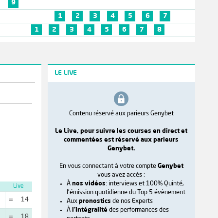
9
1
2
3
4
5
6
7
1
2
3
4
5
6
7
8
LE LIVE
Contenu réservé aux parieurs Genybet
Le Live, pour suivre les courses en direct et
commentées est réservé aux parieurs
Genybet.
En vous connectant à votre compte
Genybet
vous avez accès :
À
nos vidéos
: interviews et 100% Quinté,
Live
l'émission quotidienne du Top 5 évènement
14
Aux
pronostics
de nos Experts
À
l'intégralité
des performances des
18