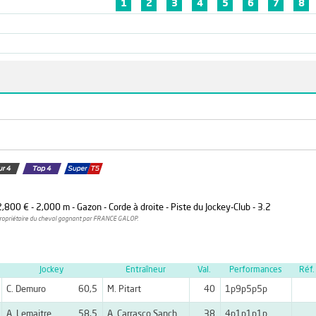
1
2
3
4
5
6
7
8
2,800 € - 2,000 m - Gazon - Corde à droite - Piste du Jockey-Club - 3.2
u propriétaire du cheval gagnant par FRANCE GALOP.
Jockey
Entraîneur
Val.
Performances
Réf.
C. Demuro
60,5
M. Pitart
40
1p9p5p5p
A. Lemaitre
58,5
A. Carrasco Sanchez
38
4p1p1p1p