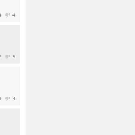
4
-4
2
-5
3
-4