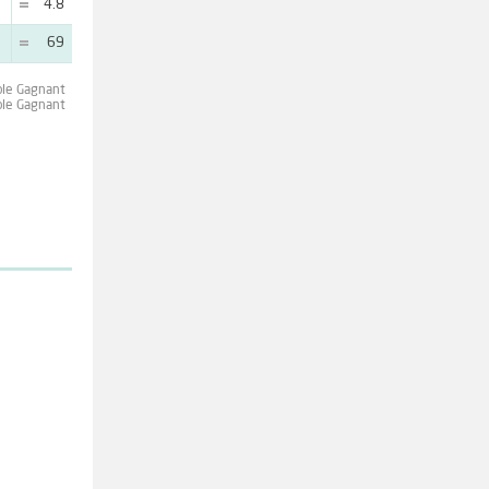
4.8
69
ple Gagnant
ple Gagnant