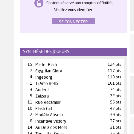
Contenu réservé aux comptes définitifs
Veuillez vous identifier.
SE CONNECTER
SYNTHÈSE DES JOUEURS
15
Mister Black
124 pts
7
Egyptian Glory
117 pts
4
Ingeborg
113 pts
1
Ti Amo Bello
101 pts
3
Andeol
74 pts
5
Zelzara
72 pts
11
Rue Recamier
55 pts
10
Flash Girl
47 pts
2
Modèle Absolu
39 pts
8
Incentive Victory
37 pts
14
Au Delà des Mers
31 pts
13
The Little Swan
25 pts