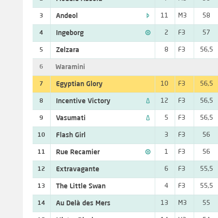

Andeol
11
M3
58
3

Ingeborg
2
F3
57
4
Zelzara
8
F3
56,5
5
Waramini
6
Egyptian Glory
10
F3
56,5
7

Incentive Victory
12
F3
56,5
8

Vasumati
5
F3
56,5
9
Flash Girl
3
F3
56
10

Rue Recamier
1
F3
56
11
Extravagante
6
F3
55,5
12
The Little Swan
4
F3
55,5
13
Au Delà des Mers
13
M3
55
14