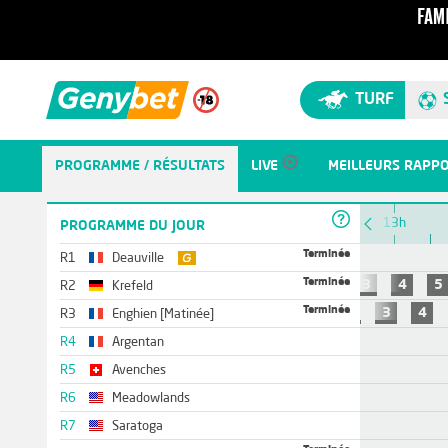
TURF
PROGRAMME / RÉSULTATS
LIVE
MEILLEURS RAPP
11h
12h
13h
PROGRAMME DU JOUR
Terminée
R1
Deauville
Terminée
1
2
3
4
5
R2
Krefeld
Terminée
1
2
3
4
R3
Enghien [Matinée]
R4
Argentan
R5
Avenches
R6
Meadowlands
R7
Saratoga