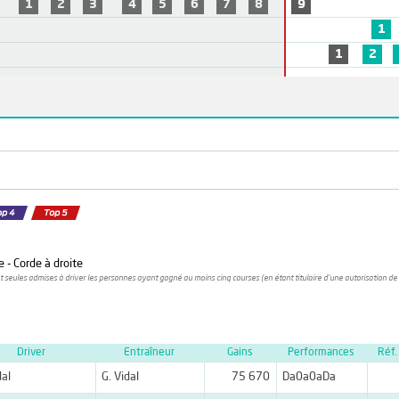
1
2
3
4
5
6
7
8
9
1
1
2
 - Corde à droite
t seules admises à driver les personnes ayant gagné au moins cinq courses (en étant titulaire d'une autorisation de 
Driver
Entraîneur
Gains
Performances
Réf.
dal
G. Vidal
75 670
Da0a0aDa