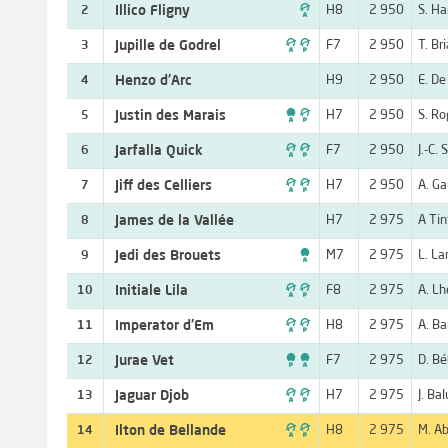

Illico Fligny
H8
2 950
S. Ha
2

Jupille de Godrel
F7
2 950
T. Br
3
Henzo d'Arc
H9
2 950
E. De
4

Justin des Marais
H7
2 950
S. Ro
5

Jarfalla Quick
F7
2 950
J.-C. 
6

Jiff des Celliers
H7
2 950
A. Ga
7
James de la Vallée
H7
2 975
A Tint
8

Jedi des Brouets
M7
2 975
L. La
9

Initiale Lila
F8
2 975
A. Lh
10

Imperator d'Em
H8
2 975
A. Ba
11

Jurae Vet
F7
2 975
D. Bé
12

Jaguar Djob
H7
2 975
J. Bal
13

Ilton de Bellande
H8
2 975
M. Ab
14