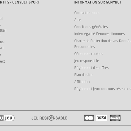
RTIFS - GENYBET SPORT
INFORMATION SUR GENYBET
Contactez-nous
ll
Aide
s
Conditions générales
ball
Index égalité Femmes-Hommes
y
Charte de Protection de vos Donné
ball
Personnelles
all
Gérer mes cookies
e
Jeu responsable
rect
Réglement des offres
Plan du site
Affiliation
Réglement jeux concours réseaux 