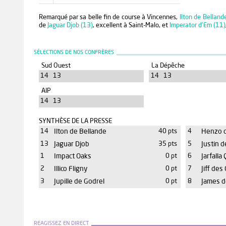
Remarqué par sa belle fin de course à Vincennes,
Ilton de Belland
de
Jaguar Djob (13)
, excellent à Saint-Malo, et
Imperator d'Em (11)
SÉLECTIONS DE NOS CONFRÈRES
Sud Ouest
La Dépêche
14 13
14 13
AIP
14 13
SYNTHÈSE DE LA PRESSE
14
Ilton de Bellande
40 pts
4
Henzo d
13
Jaguar Djob
35 pts
5
Justin d
1
Impact Oaks
0 pt
6
Jarfalla
2
Illico Fligny
0 pt
7
Jiff des 
3
Jupille de Godrel
0 pt
8
James de
REAGISSEZ EN DIRECT