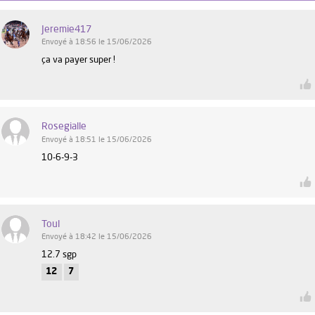
Jeremie417
Envoyé à 18:56 le 15/06/2026
ça va payer super !
Rosegialle
Envoyé à 18:51 le 15/06/2026
10-6-9-3
Toul
Envoyé à 18:42 le 15/06/2026
12.7 sgp
12
7