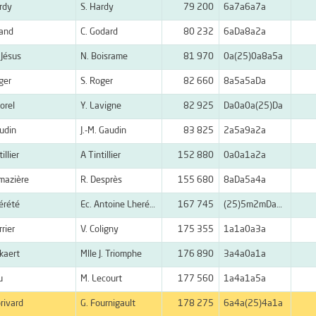
rdy
S. Hardy
79 200
6a7a6a7a
iand
C. Godard
80 232
6aDa8a2a
 Jésus
N. Boisrame
81 970
0a(25)0a8a5a
ger
S. Roger
82 660
8a5a5aDa
Sorel
Y. Lavigne
82 925
Da0a0a(25)Da
udin
J.-M. Gaudin
83 825
2a5a9a2a
illier
A Tintillier
152 880
0a0a1a2a
mazière
R. Desprès
155 680
8aDa5a4a
érété
Ec. Antoine Lherété
167 745
(25)5m2mDa2m
rrier
V. Coligny
175 355
1a1a0a3a
kaert
Mlle J. Triomphe
176 890
3a4a0a1a
u
M. Lecourt
177 560
1a4a1a5a
rivard
G. Fournigault
178 275
6a4a(25)4a1a