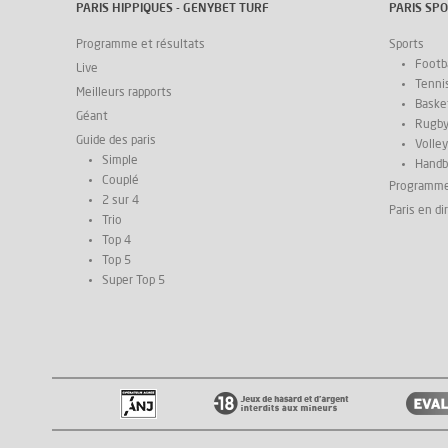
PARIS HIPPIQUES - GENYBET TURF
PARIS SPO
Programme et résultats
Sports
Footba
Live
Tenni
Meilleurs rapports
Basket
Géant
Rugb
Guide des paris
Volley
Simple
Handb
Couplé
Programm
2 sur 4
Paris en di
Trio
Top 4
Top 5
Super Top 5