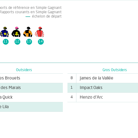
ports de référence en Simple Gagnant
 Rapports courants en Simple Gagnant
échelon de départ
11
12
13
14
Outsiders
Gros Outsiders
des Brouets
James de la Vallée
8
n des Marais
Impact Oaks
1
la Quick
Henzo d'Arc
4
e Lila