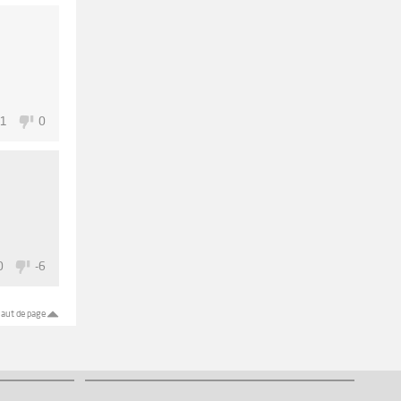
1
0
0
-6
aut de page