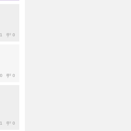
1
0
0
0
1
0