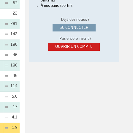
partants
63
À nos paris sportifs
22
Déjà des notres ?
281
SE CONNECTER
142
Pas encore inscrit ?
180
OUVRIR UN COMPTE
46
180
46
114
5.0
17
4.1
1.9