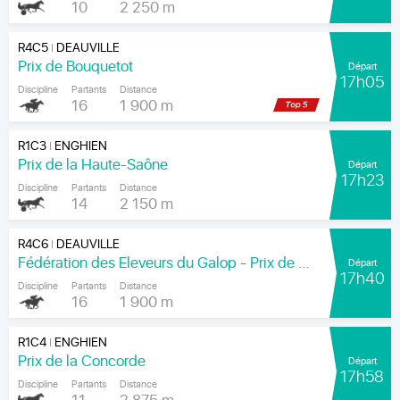
10
2 250 m
R4C5
DEAUVILLE
|
Prix de Bouquetot
Départ
17h05
Discipline
Partants
Distance
16
1 900 m
R1C3
ENGHIEN
|
Prix de la Haute-Saône
Départ
17h23
Discipline
Partants
Distance
14
2 150 m
R4C6
DEAUVILLE
|
Fédération des Eleveurs du Galop - Prix de Colletot
Départ
17h40
Discipline
Partants
Distance
16
1 900 m
R1C4
ENGHIEN
|
Prix de la Concorde
Départ
17h58
Discipline
Partants
Distance