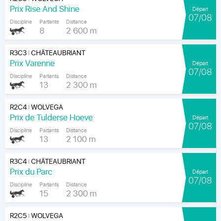
Prix Rise And Shine
Départ
07/08
Discipline
Partants
Distance
8
2 600 m
R3C3
CHÂTEAUBRIANT
|
Prix Varenne
Départ
07/08
Discipline
Partants
Distance
13
2 300 m
R2C4
WOLVEGA
|
Prix de Tulderse Hoeve
Départ
07/08
Discipline
Partants
Distance
13
2 100 m
R3C4
CHÂTEAUBRIANT
|
Prix du Parc
Départ
07/08
Discipline
Partants
Distance
15
2 300 m
R2C5
WOLVEGA
|