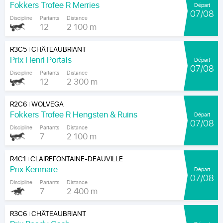
Fokkers Trofee R Merries
Départ
07/08
Discipline
Partants
Distance
12
2 100 m
R3C5
CHÂTEAUBRIANT
|
Prix Henri Portais
Départ
07/08
Discipline
Partants
Distance
12
2 300 m
R2C6
WOLVEGA
|
Fokkers Trofee R Hengsten & Ruins
Départ
07/08
Discipline
Partants
Distance
7
2 100 m
R4C1
CLAIREFONTAINE-DEAUVILLE
|
Prix Kenmare
Départ
07/08
Discipline
Partants
Distance
7
2 400 m
R3C6
CHÂTEAUBRIANT
|