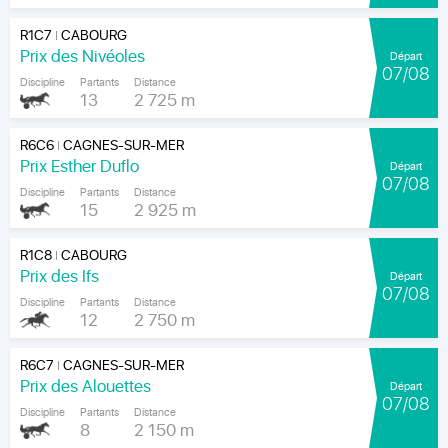
R1C7
CABOURG
|
Prix des Nivéoles
Départ
07/08
Discipline
Partants
Distance
13
2 725 m
R6C6
CAGNES-SUR-MER
|
Prix Esther Duflo
Départ
07/08
Discipline
Partants
Distance
15
2 925 m
R1C8
CABOURG
|
Prix des Ifs
Départ
07/08
Discipline
Partants
Distance
12
2 750 m
R6C7
CAGNES-SUR-MER
|
Prix des Alouettes
Départ
07/08
Discipline
Partants
Distance
8
2 150 m