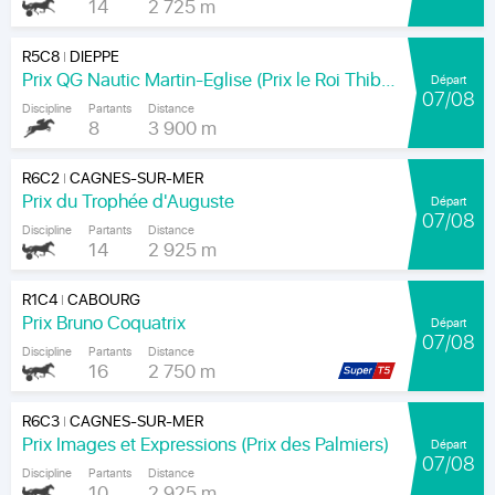
14
2 725 m
R5C8
DIEPPE
|
Prix QG Nautic Martin-Eglise (Prix le Roi Thibault)
Départ
07/08
Discipline
Partants
Distance
8
3 900 m
R6C2
CAGNES-SUR-MER
|
Prix du Trophée d'Auguste
Départ
07/08
Discipline
Partants
Distance
14
2 925 m
R1C4
CABOURG
|
Prix Bruno Coquatrix
Départ
07/08
Discipline
Partants
Distance
16
2 750 m
R6C3
CAGNES-SUR-MER
|
Prix Images et Expressions (Prix des Palmiers)
Départ
07/08
Discipline
Partants
Distance
10
2 925 m