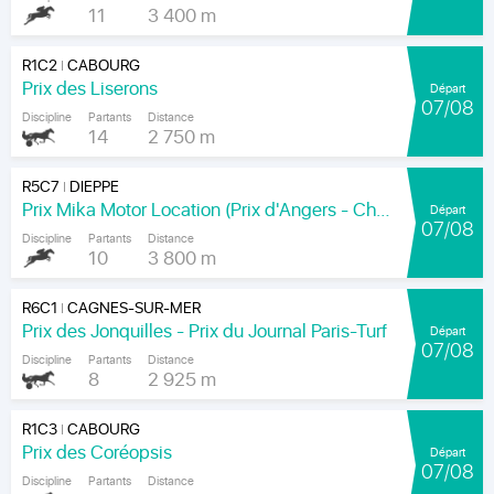
11
3 400 m
R1C2
CABOURG
|
Prix des Liserons
Départ
07/08
Discipline
Partants
Distance
14
2 750 m
R5C7
DIEPPE
|
Prix Mika Motor Location (Prix d'Angers - Chamionnat Paris-Turf des Apprentis-Jeunes-Jockeys)
Départ
07/08
Discipline
Partants
Distance
10
3 800 m
R6C1
CAGNES-SUR-MER
|
Prix des Jonquilles - Prix du Journal Paris-Turf
Départ
07/08
Discipline
Partants
Distance
8
2 925 m
R1C3
CABOURG
|
Prix des Coréopsis
Départ
07/08
Discipline
Partants
Distance