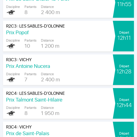
11h55
Discipline
Partants
Distance
8
2 400 m
R2C3
LES SABLES-D'OLONNE
|
Prix Popof
Départ
12h11
Discipline
Partants
Distance
10
1 200 m
R3C3
VICHY
|
Prix Antoine Nucera
Départ
12h28
Discipline
Partants
Distance
7
2 400 m
R2C4
LES SABLES-D'OLONNE
|
Prix Talmont Saint-Hilaire
Départ
12h44
Discipline
Partants
Distance
8
1 950 m
R3C4
VICHY
|
Prix de Saint-Palais
Départ