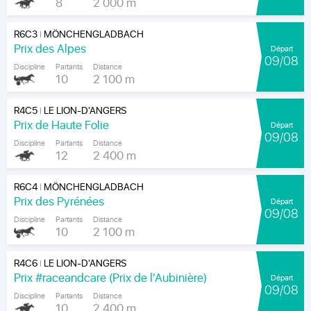
8
2 000 m
R6C3
MÖNCHENGLADBACH
|
Prix des Alpes
Départ
09/08
Discipline
Partants
Distance
10
2 100 m
R4C5
LE LION-D'ANGERS
|
Prix de Haute Folie
Départ
09/08
Discipline
Partants
Distance
12
2 400 m
R6C4
MÖNCHENGLADBACH
|
Prix des Pyrénées
Départ
09/08
Discipline
Partants
Distance
10
2 100 m
R4C6
LE LION-D'ANGERS
|
Prix #raceandcare (Prix de l'Aubinière)
Départ
09/08
Discipline
Partants
Distance
10
2 400 m