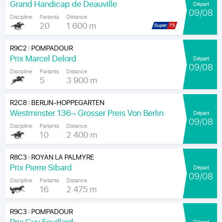
Grand Handicap de Deauville
Départ
09/08
Discipline
Partants
Distance
20
1 600 m
R9C2
POMPADOUR
|
Prix Marcel Delord
Départ
09/08
Discipline
Partants
Distance
5
3 900 m
R2C8
BERLIN-HOPPEGARTEN
|
Westminster 136¬ Grosser Preis Von Berlin
Départ
09/08
Discipline
Partants
Distance
10
2 400 m
R8C3
ROYAN LA PALMYRE
|
Prix Pierre Sibard
Départ
09/08
Discipline
Partants
Distance
16
2 475 m
R9C3
POMPADOUR
|