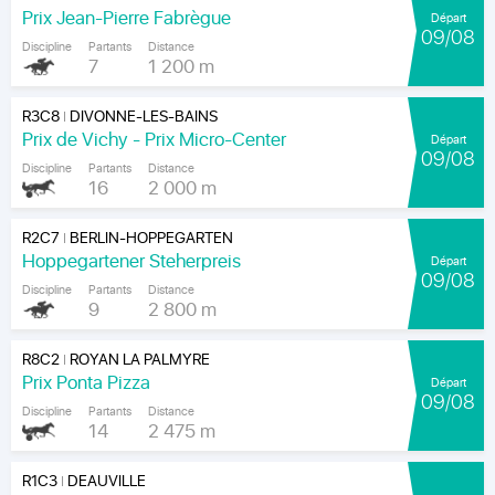
Prix Jean-Pierre Fabrègue
Départ
09/08
Discipline
Partants
Distance
7
1 200 m
R3C8
DIVONNE-LES-BAINS
|
Prix de Vichy - Prix Micro-Center
Départ
09/08
Discipline
Partants
Distance
16
2 000 m
R2C7
BERLIN-HOPPEGARTEN
|
Hoppegartener Steherpreis
Départ
09/08
Discipline
Partants
Distance
9
2 800 m
R8C2
ROYAN LA PALMYRE
|
Prix Ponta Pizza
Départ
09/08
Discipline
Partants
Distance
14
2 475 m
R1C3
DEAUVILLE
|