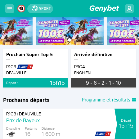
SPORT
Prochain Super Top 5
Arrivée définitive
R1C3
R3C4
DEAUVILLE
ENGHIEN
15h15
9 - 6 - 2 - 1 - 10
Départ :
Prochains départs
Programme et résultats
R1C3
DEAUVILLE
|
Prix de Bayeux
Départ
15h15
Discipline
Partants
Distance
16
1 600 m