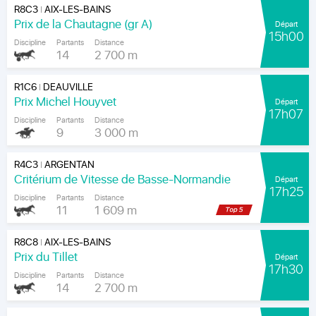
R8C3
AIX-LES-BAINS
|
Prix de la Chautagne (gr A)
Départ
15h00
Discipline
Partants
Distance
14
2 700 m
R1C6
DEAUVILLE
|
Prix Michel Houyvet
Départ
17h07
Discipline
Partants
Distance
9
3 000 m
R4C3
ARGENTAN
|
Critérium de Vitesse de Basse-Normandie
Départ
17h25
Discipline
Partants
Distance
11
1 609 m
R8C8
AIX-LES-BAINS
|
Prix du Tillet
Départ
17h30
Discipline
Partants
Distance
14
2 700 m