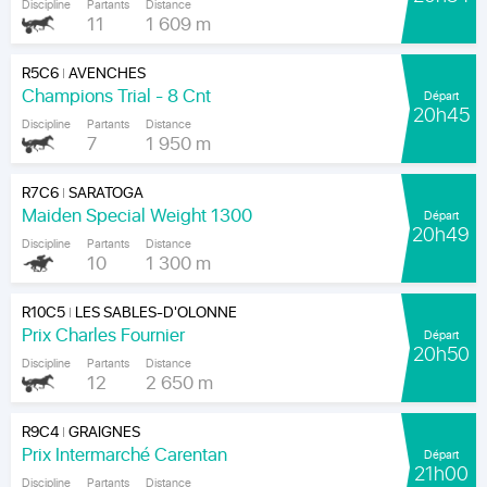
Discipline
Partants
Distance
11
1 609 m
R5C6
AVENCHES
|
Champions Trial - 8 Cnt
Départ
20h45
Discipline
Partants
Distance
7
1 950 m
R7C6
SARATOGA
|
Maiden Special Weight 1300
Départ
20h49
Discipline
Partants
Distance
10
1 300 m
R10C5
LES SABLES-D'OLONNE
|
Prix Charles Fournier
Départ
20h50
Discipline
Partants
Distance
12
2 650 m
R9C4
GRAIGNES
|
Prix Intermarché Carentan
Départ
21h00
Discipline
Partants
Distance