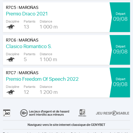
R7C5
MAROÑAS
|
Premio Draco 2021
Départ
09/08
Discipline
Partants
Distance
13
1 000 m
R7C6
MAROÑAS
|
Clasico Romantico S.
Départ
09/08
Discipline
Partants
Distance
5
1 100 m
R7C7
MAROÑAS
|
Premio Freedom Of Speech 2022
Départ
09/08
Discipline
Partants
Distance
12
1 200 m
Naviguez vers le site internet classique de GENYBET