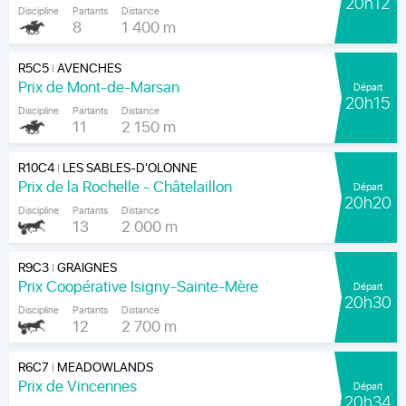
20h12
Discipline
Partants
Distance
8
1 400 m
R5C5
AVENCHES
|
Prix de Mont-de-Marsan
Départ
20h15
Discipline
Partants
Distance
11
2 150 m
R10C4
LES SABLES-D'OLONNE
|
Prix de la Rochelle - Châtelaillon
Départ
20h20
Discipline
Partants
Distance
13
2 000 m
R9C3
GRAIGNES
|
Prix Coopérative Isigny-Sainte-Mère
Départ
20h30
Discipline
Partants
Distance
12
2 700 m
R6C7
MEADOWLANDS
|
Prix de Vincennes
Départ
20h34