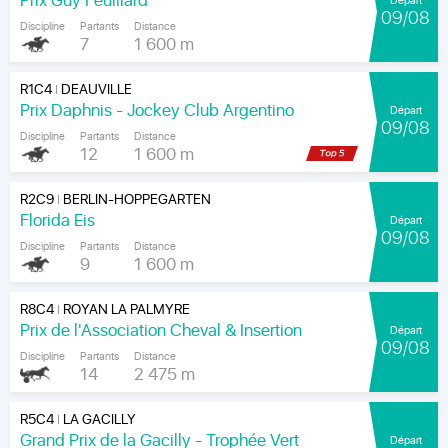
Prix Guy Feuillard
Départ
09/08
Discipline
Partants
Distance
7
1 600 m
R1C4
DEAUVILLE
|
Prix Daphnis - Jockey Club Argentino
Départ
09/08
Discipline
Partants
Distance
12
1 600 m
R2C9
BERLIN-HOPPEGARTEN
|
Florida Eis
Départ
09/08
Discipline
Partants
Distance
9
1 600 m
R8C4
ROYAN LA PALMYRE
|
Prix de l'Association Cheval & Insertion
Départ
09/08
Discipline
Partants
Distance
14
2 475 m
R5C4
LA GACILLY
|
Grand Prix de la Gacilly - Trophée Vert
Départ