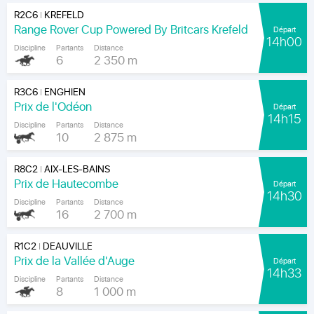
R2C6
KREFELD
|
Range Rover Cup Powered By Britcars Krefeld
Départ
14h00
Discipline
Partants
Distance
6
2 350 m
R3C6
ENGHIEN
|
Prix de l'Odéon
Départ
14h15
Discipline
Partants
Distance
10
2 875 m
R8C2
AIX-LES-BAINS
|
Prix de Hautecombe
Départ
14h30
Discipline
Partants
Distance
16
2 700 m
R1C2
DEAUVILLE
|
Prix de la Vallée d'Auge
Départ
14h33
Discipline
Partants
Distance
8
1 000 m