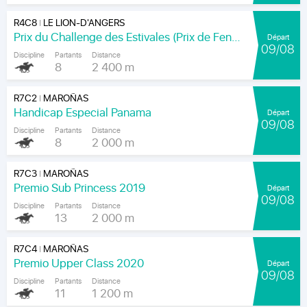
R4C8
LE LION-D'ANGERS
|
Prix du Challenge des Estivales (Prix de Feneu)
Départ
09/08
Discipline
Partants
Distance
8
2 400 m
R7C2
MAROÑAS
|
Handicap Especial Panama
Départ
09/08
Discipline
Partants
Distance
8
2 000 m
R7C3
MAROÑAS
|
Premio Sub Princess 2019
Départ
09/08
Discipline
Partants
Distance
13
2 000 m
R7C4
MAROÑAS
|
Premio Upper Class 2020
Départ
09/08
Discipline
Partants
Distance
11
1 200 m