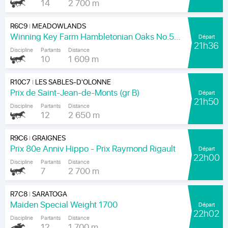
14
2 700 m
R6C9
MEADOWLANDS
|
Winning Key Farm Hambletonian Oaks No.56 - Final
Départ
21h36
Discipline
Partants
Distance
10
1 609 m
R10C7
LES SABLES-D'OLONNE
|
Prix de Saint-Jean-de-Monts (gr B)
Départ
21h50
Discipline
Partants
Distance
12
2 650 m
R9C6
GRAIGNES
|
Prix 80e Anniv Hippo - Prix Raymond Rigault
Départ
22h00
Discipline
Partants
Distance
7
2 700 m
R7C8
SARATOGA
|
Maiden Special Weight 1700
Départ
22h02
Discipline
Partants
Distance
12
1 700 m