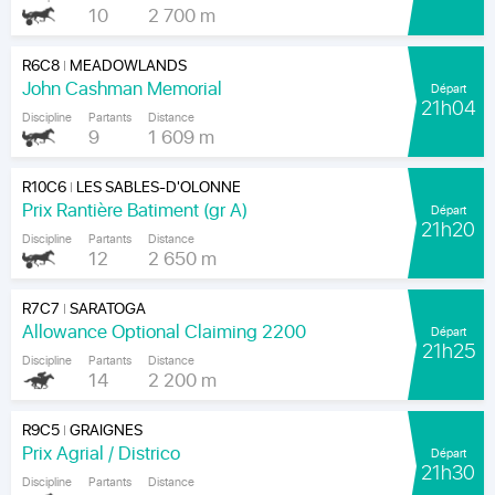
10
2 700 m
R6C8
MEADOWLANDS
|
John Cashman Memorial
Départ
21h04
Discipline
Partants
Distance
9
1 609 m
R10C6
LES SABLES-D'OLONNE
|
Prix Rantière Batiment (gr A)
Départ
21h20
Discipline
Partants
Distance
12
2 650 m
R7C7
SARATOGA
|
Allowance Optional Claiming 2200
Départ
21h25
Discipline
Partants
Distance
14
2 200 m
R9C5
GRAIGNES
|
Prix Agrial / Districo
Départ
21h30
Discipline
Partants
Distance