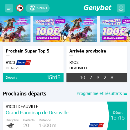
SPORT
Prochain Super Top 5
Arrivée provisoire
R1C3
R1C2
DEAUVILLE
DEAUVILLE
15h15
10 - 7 - 3 - 2 - 8
Départ :
Prochains départs
Programme et résultats
R1C3
DEAUVILLE
|
Grand Handicap de Deauville
Départ
15h15
Discipline
Partants
Distance
20
1 600 m