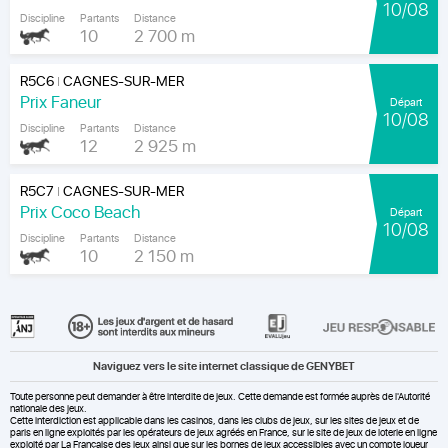
10/08
Discipline
Partants
Distance
10
2 700 m
R5C6
CAGNES-SUR-MER
|
Prix Faneur
Départ
10/08
Discipline
Partants
Distance
12
2 925 m
R5C7
CAGNES-SUR-MER
|
Prix Coco Beach
Départ
10/08
Discipline
Partants
Distance
10
2 150 m
Naviguez vers le site internet classique de GENYBET
Toute personne peut demander à être interdite de jeux. Cette demande est formée auprès de l'Autorité
nationale des jeux.
Cette interdiction est applicable dans les casinos, dans les clubs de jeux, sur les sites de jeux et de
paris en ligne exploités par les opérateurs de jeux agréés en France, sur le site de jeux de loterie en ligne
exploité par La Française des jeux ainsi que sur les bornes de jeux accessibles avec un compte joueur