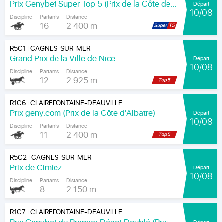
Prix Genybet Super Top 5 (Prix de la Côte de Nacre)
Départ
10/08
Discipline
Partants
Distance
16
2 400 m
R5C1
CAGNES-SUR-MER
|
Grand Prix de la Ville de Nice
Départ
10/08
Discipline
Partants
Distance
12
2 925 m
R1C6
CLAIREFONTAINE-DEAUVILLE
|
Prix geny.com (Prix de la Côte d'Albatre)
Départ
10/08
Discipline
Partants
Distance
11
2 400 m
R5C2
CAGNES-SUR-MER
|
Prix de Cimiez
Départ
10/08
Discipline
Partants
Distance
8
2 150 m
R1C7
CLAIREFONTAINE-DEAUVILLE
|