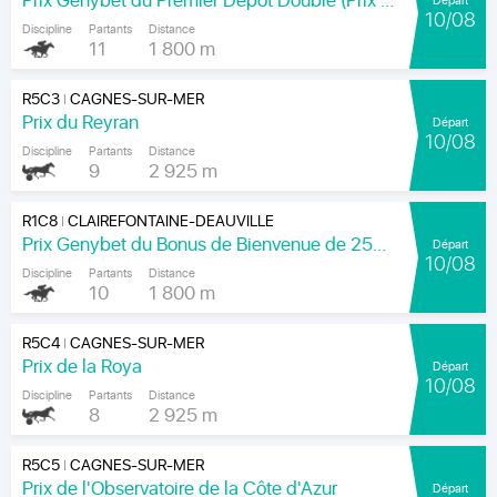
Prix Genybet du Premier Dépot Doublé (Prix The Wonder)
Départ
10/08
Discipline
Partants
Distance
11
1 800 m
R5C3
CAGNES-SUR-MER
|
Prix du Reyran
Départ
10/08
Discipline
Partants
Distance
9
2 925 m
R1C8
CLAIREFONTAINE-DEAUVILLE
|
Prix Genybet du Bonus de Bienvenue de 250 Euros (Prix Ramsin)
Départ
10/08
Discipline
Partants
Distance
10
1 800 m
R5C4
CAGNES-SUR-MER
|
Prix de la Roya
Départ
10/08
Discipline
Partants
Distance
8
2 925 m
R5C5
CAGNES-SUR-MER
|
Prix de l'Observatoire de la Côte d'Azur
Départ