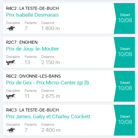
R4C2
LA TESTE-DE-BUCH
|
Prix Isabelle Desmarais
Départ
10/08
Discipline
Partants
Distance
7
1 400 m
R2C7
ENGHIEN
|
Prix de Jouy-le-Moutier
Départ
10/08
Discipline
Partants
Distance
13
2 150 m
R6C2
DIVONNE-LES-BAINS
|
Prix de Gex - Prix Micro-Center (gr B)
Départ
10/08
Discipline
Partants
Distance
11
2 675 m
R4C3
LA TESTE-DE-BUCH
|
Prix James, Gaby et Charley Crockett
Départ
10/08
Discipline
Partants
Distance
7
2 400 m