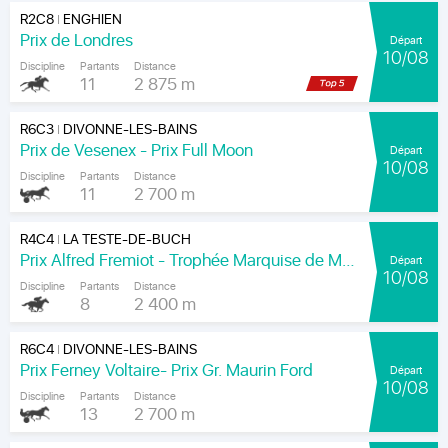
R2C8
ENGHIEN
|
Prix de Londres
Départ
10/08
Discipline
Partants
Distance
11
2 875 m
R6C3
DIVONNE-LES-BAINS
|
Prix de Vesenex - Prix Full Moon
Départ
10/08
Discipline
Partants
Distance
11
2 700 m
R4C4
LA TESTE-DE-BUCH
|
Prix Alfred Fremiot - Trophée Marquise de Moratalla
Départ
10/08
Discipline
Partants
Distance
8
2 400 m
R6C4
DIVONNE-LES-BAINS
|
Prix Ferney Voltaire- Prix Gr. Maurin Ford
Départ
10/08
Discipline
Partants
Distance
13
2 700 m