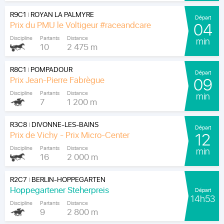
R9C1
ROYAN LA PALMYRE
|
Départ
Prix du PMU le Voltigeur #raceandcare
04
Discipline
Partants
Distance
min
10
2 475 m
R8C1
POMPADOUR
|
Départ
Prix Jean-Pierre Fabrègue
09
Discipline
Partants
Distance
min
7
1 200 m
R3C8
DIVONNE-LES-BAINS
|
Départ
Prix de Vichy - Prix Micro-Center
12
Discipline
Partants
Distance
min
16
2 000 m
R2C7
BERLIN-HOPPEGARTEN
|
Hoppegartener Steherpreis
Départ
14h53
Discipline
Partants
Distance
9
2 800 m