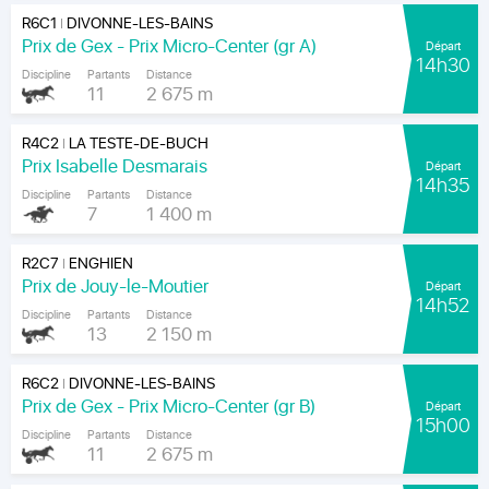
R6C1
DIVONNE-LES-BAINS
|
Prix de Gex - Prix Micro-Center (gr A)
Départ
14h30
Discipline
Partants
Distance
11
2 675 m
R4C2
LA TESTE-DE-BUCH
|
Prix Isabelle Desmarais
Départ
14h35
Discipline
Partants
Distance
7
1 400 m
R2C7
ENGHIEN
|
Prix de Jouy-le-Moutier
Départ
14h52
Discipline
Partants
Distance
13
2 150 m
R6C2
DIVONNE-LES-BAINS
|
Prix de Gex - Prix Micro-Center (gr B)
Départ
15h00
Discipline
Partants
Distance
11
2 675 m