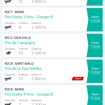
12
2 950 m
R3C7
MONS
|
Prix Darby 3 Ans - Groupe B
Départ
11/08
Discipline
Partants
Distance
9
2 300 m
R1C3
DEAUVILLE
|
Prix de Campigny
Départ
11/08
Discipline
Partants
Distance
13
2 500 m
R2C8
SAINT-MALO
|
Prix de la Tour Solidor
Départ
11/08
Discipline
Partants
Distance
13
2 950 m
R3C8
MONS
|
Prix Darby 4 Ans - Groupe B
Départ
11/08
Discipline
Partants
Distance
7
2 300 m