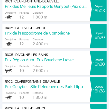
R1C1
CLAIREFONTAINE-DEAUVILLE
|
Prix des Meilleurs Rapports Genybet (Prix du Haut-Bois)
Départ
16h03
Discipline
Partants
Distance
12
1 800 m
R4C5
LA TESTE-DE-BUCH
|
Prix de l'Hippodrome de Compiègne
Départ
16h20
Discipline
Partants
Distance
12
2 400 m
R6C5
DIVONNE-LES-BAINS
|
Prix Région Aura- Prix Boucherie Lièvre
Départ
16h30
Discipline
Partants
Distance
10
2 600 m
R1C2
CLAIREFONTAINE-DEAUVILLE
|
Prix Genybet- Site Reference des Paris Hipp.(px du Domaine du H. Bois)
Départ
16h38
Discipline
Partants
Distance
10
1 800 m
R4C6
LA TESTE-DE-BUCH
|