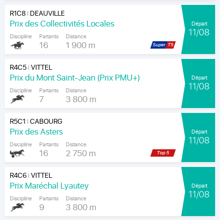
R1C8
DEAUVILLE
|
Prix des Collectivités Locales
Départ
11/08
Discipline
Partants
Distance
16
1 900 m
R4C5
VITTEL
|
Prix du Mont Saint-Jean (Prix PMU+)
Départ
11/08
Discipline
Partants
Distance
7
3 800 m
R5C1
CABOURG
|
Prix des Asters
Départ
11/08
Discipline
Partants
Distance
16
2 750 m
R4C6
VITTEL
|
Prix Maréchal Lyautey
Départ
11/08
Discipline
Partants
Distance
9
3 800 m