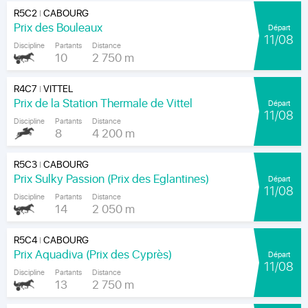
R5C2
CABOURG
|
Prix des Bouleaux
Départ
11/08
Discipline
Partants
Distance
10
2 750 m
R4C7
VITTEL
|
Prix de la Station Thermale de Vittel
Départ
11/08
Discipline
Partants
Distance
8
4 200 m
R5C3
CABOURG
|
Prix Sulky Passion (Prix des Eglantines)
Départ
11/08
Discipline
Partants
Distance
14
2 050 m
R5C4
CABOURG
|
Prix Aquadiva (Prix des Cyprès)
Départ
11/08
Discipline
Partants
Distance
13
2 750 m