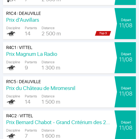
R1C4
DEAUVILLE
|
Prix d'Auvillars
Départ
11/08
Discipline
Partants
Distance
14
2 500 m
R4C1
VITTEL
|
Prix Magnum La Radio
Départ
11/08
Discipline
Partants
Distance
9
1 300 m
R1C5
DEAUVILLE
|
Prix du Château de Miromesnil
Départ
11/08
Discipline
Partants
Distance
14
1 500 m
R4C2
VITTEL
|
Prix Bernard Chabot - Grand Critérium des 2 Ans de Vittel
Départ
11/08
Discipline
Partants
Distance
7
1 600 m