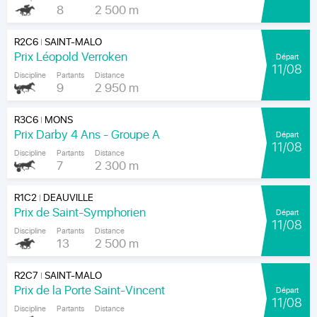
8
2 500 m
R2C6
SAINT-MALO
|
Prix Léopold Verroken
Départ
11/08
Discipline
Partants
Distance
9
2 950 m
R3C6
MONS
|
Prix Darby 4 Ans - Groupe A
Départ
11/08
Discipline
Partants
Distance
7
2 300 m
R1C2
DEAUVILLE
|
Prix de Saint-Symphorien
Départ
11/08
Discipline
Partants
Distance
13
2 500 m
R2C7
SAINT-MALO
|
Prix de la Porte Saint-Vincent
Départ
11/08
Discipline
Partants
Distance